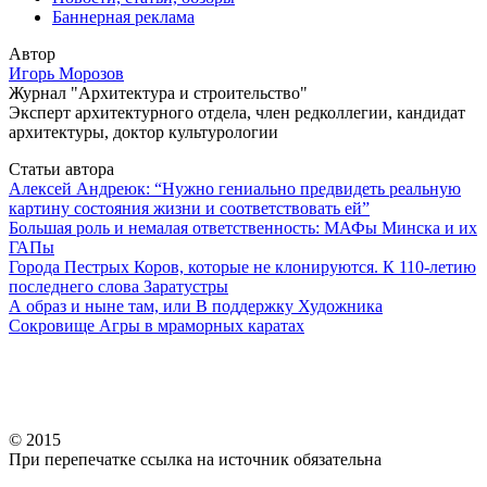
Баннерная реклама
Автор
Игорь Морозов
Журнал "Архитектура и строительство"
Эксперт архитектурного отдела, член редколлегии, кандидат
архитектуры, доктор культурологии
Статьи автора
Алексей Андреюк: “Нужно гениально предвидеть реальную
картину состояния жизни и соответствовать ей”
Большая роль и немалая ответственность: МАФы Минска и их
ГАПы
Города Пестрых Коров, которые не клонируются. К 110-летию
последнего слова Заратустры
А образ и ныне там, или В поддержку Художника
Сокровище Агры в мраморных каратах
© 2015
При перепечатке ссылка на источник обязательна