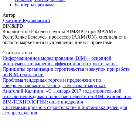
Баннерная реклама
Автор
Дмитрий Куликовский
BIM&IPD
Координатор Рабочей группы BIM&IPD при МААМ в
Республике Беларусь, профессор IAAM (UN), специалист в
области маркетинга и управления инвест-проектами
Статьи автора
Информационное моделирование (BIM) – основной
инструмент повышения эффективности строительства.
Принципы организации строительства и закупок при работе
по BIM-технологии
Проблема тендерных торгов и предложения по
совершенствованию законодательства о закупках
Анатолий Калинин: «С 1 января 2017 года строительной
отрасли необходимо полностью перейти на BIM-технологии»
BIM-ТЕХНОЛОГИИ: опыт внедрения
Системный кризис в строительстве и постановка целей для
его преодоления