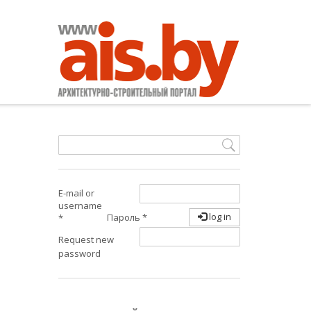
E-mail or
username
log in
Пароль
*
*
Request new
password