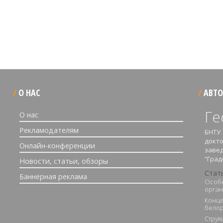
О НАС
АВТО
Ге
О нас
Рекламодателям
БНТУ
докто
Онлайн-конференции
заве
“Град
Новости, статьи, обзоры
Стат
Баннерная реклама
Особе
орган
Конце
белор
Струя