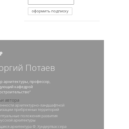
Р
оргий Потаев
р архитектуры, профессор,
дующий кафедрой
остроительство”
ьи автора
нности архитектурно-ландшафтной
изации прибрежных территорий
птуальные положения развития
усской архитектуры
щаяся архитектура Ф. Хундертвассера