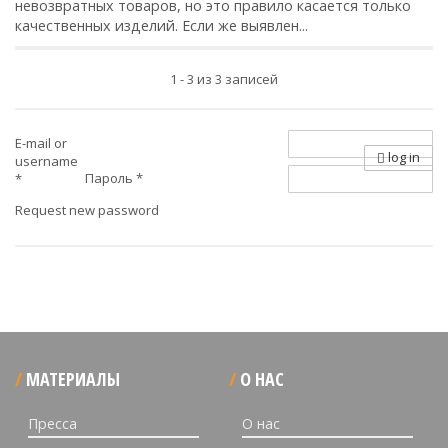
невозвратных товаров, но это правило касается только
качественных изделий. Если же выявлен...
1 - 3 из 3 записей
E-mail or
log in
username
Пароль
*
*
Request new password
МАТЕРИАЛЫ
О НАС
Пресса
О нас