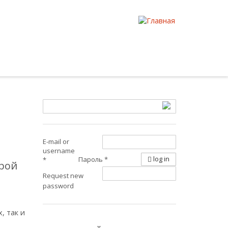
E-mail or
username
log in
Пароль
*
*
трой
Request new
password
, так и