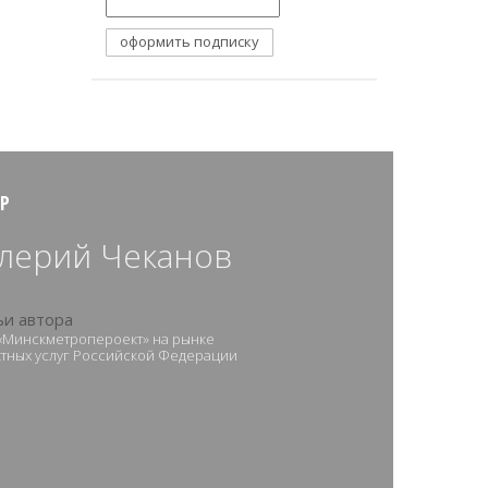
Р
лерий Чеканов
ьи автора
Минскметропероект» на рынке
тных услуг Российской Федерации