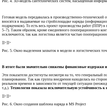
Рис. 4. 3D-модель сантехнических систем, насыщенная инфо
Готовая модель передавалась в производственно-технический 
вносятся в выдаваемые на стройплощадке наряды (информацио
подрядчиков). То есть весь проект производства работ (ППР) 
5–7). Таким образом, кроме ежедневного пооперационного конт
исключаются, так как логистика является частью пооперацион
]]>
]]>
Рис. 5. Окно выделения захваток в модели и логистических точ
В итоге были значительно снижены финансовые издержки и с
Эти показатели достигнуты несмотря на то, что генеральный п
планировании. Так как группа внедрения находилась на сторон
реальном времени в зависимости от текущей ситуации (неожид
т.д.).
Технология показала исключительную устойчивость к 
]]>
]]>
Рис. 6. Окно создания шаблона наряда в MS Project