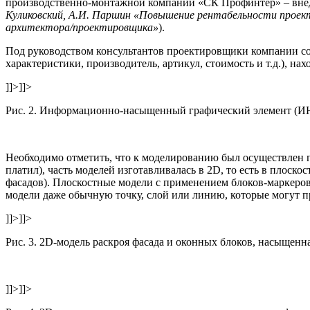
производственно-монтажной компании «СК Профинтер» – внедр
Куликовский, А.И. Паршин «Повышение рентабельности проект
архитектора/проектировщика
»
).
Под руководством консультантов проектировщики компании соз
характеристики, производитель, артикул, стоимость и т.д.), на
]]>
]]>
Рис. 2. Информационно-насыщенный графический элемент (ИН
Необходимо отметить, что к моделированию был осуществлен по
платил), часть моделей изготавливалась в 2D, то есть в плос
фасадов). Плоскостные модели с применением блоков-маркер
модели даже обычную точку, слой или линию, которые могут п
]]>
]]>
Рис. 3. 2D-модель раскроя фасада и оконных блоков, насыщенн
]]>
]]>