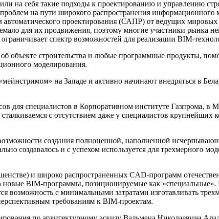
рили на себя такие подходы к проектированию и управлению ст
 проблем на пути широкого распространения информационного 
м автоматического проектирования (САПР) от ведущих мировых 
 немало для их продвижения, поэтому многие участники рынка н
ограничивает спектр возможностей для реализации BIM-техноло
 об объекте строительства и любые программные продукты, пом
ационного моделирования.
 «мейнстримом» на Западе и активно начинают внедряться в Бел
урсов для специалистов в Корпоративном институте Газпрома
 сталкиваемся с отсутствием даже у специалистов крупнейших 
о возможности создания полноценной, наполненной исчерпыва
льно создавалось и с успехом используется для трехмерного мод
ершенстве) и широко распространенных CAD-программ отечестве
 на новые BIM-программы, позиционируемые как «специальные»
тся возможность с минимальными затратами изготавливать тре
перспективным требованиям к BIM-проектам.
рования по архитектурному эскизу Вальмена Николаевича Аладо