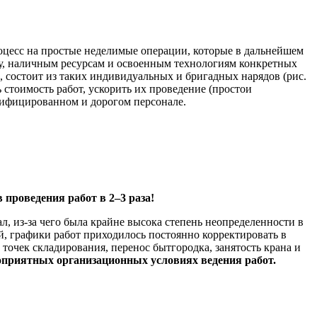
роцесс на простые неделимые операции, которые в дальнейшем
ву, наличным ресурсам и освоенным технологиям конкретных
и, состоит из таких индивидуальных и бригадных нарядов (рис.
стоимость работ, ускорить их проведение (простои
алифицированном и дорогом персонале.
проведения работ в 2–3 раза!
л, из-за чего была крайне высока степень неопределенности в
й, графики работ приходилось постоянно корректировать в
очек складирования, перенос бытгородка, занятость крана и
оприятных организационных условиях ведения работ.