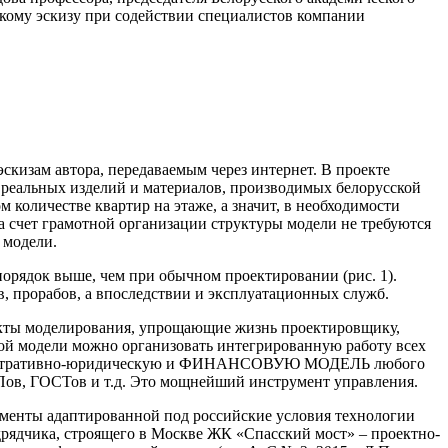
кому эскизу при содействии специалистов компании
скизам автора, передаваемым через интернет. В проекте
и реальных изделий и материалов, производимых белорусской
количестве квартир на этаже, а значит, в необходимости
 счет грамотной организации структуры модели не требуются
 модели.
порядок выше, чем при обычном проектировании (рис. 1).
, прорабов, а впоследствии и эксплуатационных служб.
ффекты моделирования, упрощающие жизнь проектировщику,
ной модели можно организовать интегрированную работу всех
административно-юридическую и ФИНАНСОВУЮ МОДЕЛЬ любого
иПов, ГОСТов и т.д. Это мощнейший инструмент управления.
менты адаптированной под российские условия технологии
рядчика, строящего в Москве ЖК «Спасский мост» – проектно-