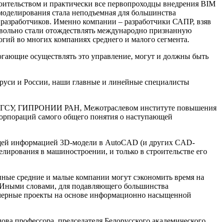
роительством и практически все первопроходцы внедрения BIM
моделирования стала неподъемная для большинства
разработчиков. Именно компании – разработчики САПР, взяв
евольно стали отождествлять международно признанную
гий во многих компаниях среднего и малого сегмента.
огающие осуществлять это управление, могут и должны быть
аруси и России, наши главные и линейные специалисты
, в МГСУ, ГИПРОНИИ РАН, Межотраслевом институте повышения
корпораций самого общего понятия о наступающей
ющей информацией 3D-модели в AutoCAD (и других CAD-
елирования в машиностроении, и только в строительстве его
нные средние и малые компании могут сэкономить время на
. Иными словами, для подавляющего большинства
хмерные проекты на основе информационно насыщенной
ва профессора, председателя Белорусского академического