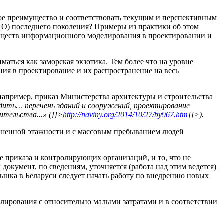
ое преимущество и соответствовать текущим и перспективным
ПО) последнего поколения? Примеры из практики об этом
уществ информационного моделирования в проектировании и
ться как заморская экзотика. Тем более что на уровне
ия в проектирование и их распространение на весь
например, приказ Министерства архитектуры и строительства
ить… перечень зданий и сооружений, проектирование
ительства...»
(
]]>
http://naviny.org/2014/10/27/by967.htm
]]>
).
вышенной этажности и с массовым пребыванием людей
е приказа и контролирующих организаций, и то, что не
документ, по сведениям, уточняется (работа над этим ведется)
рынка в Беларуси следует начать работу по внедрению новых
ирования с относительно малыми затратами и в соответствии