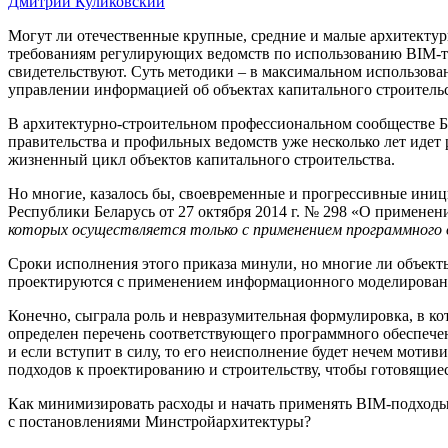
Дмитрий Куликовский
Могут ли отечественные крупные, средние и малые архитекту
требованиям регулирующих ведомств по использованию BIM-те
свидетельствуют. Суть методики – в максимальном использов
управлении информацией об объектах капитального строитель
В архитектурно-строительном профессиональном сообществе Бе
правительства и профильных ведомств уже несколько лет идет
жизненный цикл объектов капитального строительства.
Но многие, казалось бы, своевременные и прогрессивные иниц
Республики Беларусь от 27 октября 2014 г. № 298 «О примене
которых осуществляется только с применением программного 
Сроки исполнения этого приказа минули, но многие ли объект
проектируются с применением информационного моделирован
Конечно, сыграла роль и невразумительная формулировка, в ко
определен перечень соответствующего программного обеспечения
и если вступит в силу, то его неисполнение будет нечем моти
подходов к проектированию и строительству, чтобы готовящие
Как минимизировать расходы и начать применять BIM-подходы
с постановлениями Минстройархитектуры?