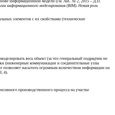
снове информационной модели (
см. АиС № 2, 2015 – Д.П.
огии информационного моделирования
(BIM).
Новая роль
льных элементов с их свойствами (технические
моделировать весь объект (за что генеральный подрядчик не
астки (инженерные коммуникации и соединительные узлы
ат позволяет насытить огромным количеством информации на
, 4).
енсивного производственного процесса на участке