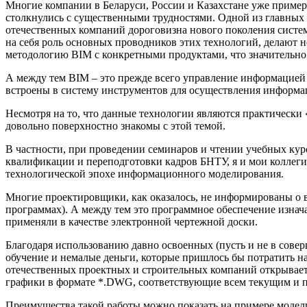
Многие компании в Беларуси, России и Казахстане уже приме
столкнулись с существенными трудностями. Одной из главных
отечественных компаний дороговизна нового поколения систе
на себя роль основных проводников этих технологий, делают
методологию BIM с конкретными продуктами, что значительно 
А между тем BIM – это прежде всего управление информацией
встроены в систему инструментов для осуществления информ
Несмотря на то, что данные технологии являются практически
довольно поверхностно знакомы с этой темой.
В частности, при проведении семинаров и чтении учебных к
квалификации и переподготовки кадров БНТУ, я и мои коллеги
технологической эпохе информационного моделирования.
Многие проектировщики, как оказалось, не информированы 
программах). А между тем это программное обеспечение изнача
применяли в качестве электронной чертежной доски.
Благодаря использованию давно освоенных (пусть и не в сов
обучение и немалые деньги, которые пришлось бы потратить
отечественных проектных и строительных компаний открывае
графики в формате *.DWG, соответствующие всем текущим и 
Преимущества такой работы можно показать на примере модели