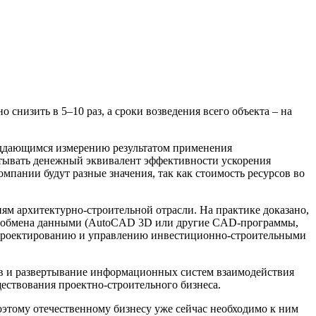
низить в 5–10 раз, а сроки возведения всего объекта – на
поддающимся измерению результатом применения
итывать денежный эквивалент эффективности ускорения
мпании будут разные значения, так как стоимость ресурсов во
ям архитектурно-строительной отрасли. На практике доказано,
та обмена данными (AutoCAD 3D или другие CAD-программы,
 к проектированию и управлению инвестиционно-строительными
ов и развертывание информационных систем взаимодействия
ествования проектно-строительного бизнеса.
оэтому отечественному бизнесу уже сейчас необходимо к ним