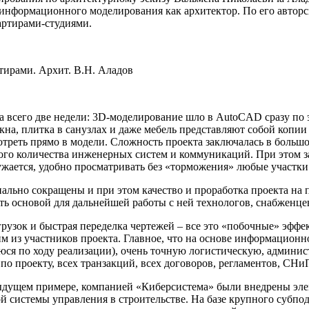
нформационного моделирования как архитектор. По его авторс
артирами-студиями.
тирами. Архит. В.Н. Аладов
 всего две недели: 3D-моделирование шло в AutoCAD сразу по э
окна, плитка в санузлах и даже мебель представляют собой копи
еть прямо в модели. Сложность проекта заключалась в большом 
го количества инженерных систем и коммуникаций. При этом за
жается, удобно просматривать без «торможения» любые участки
ально сокращены и при этом качество и проработка проекта на 
ь основой для дальнейшей работы с ней технологов, снабженцев
агрузок и быстрая переделка чертежей – все это «побочные» э
м из участников проекта. Главное, что на основе информацион
ющуюся по ходу реализации), очень точную логистическую, 
о проекту, всех транзакций, всех договоров, регламентов, СН
ыдущем примере, компанией «Киберсистема» были внедрены эле
системы управления в строительстве. На базе крупного субпод