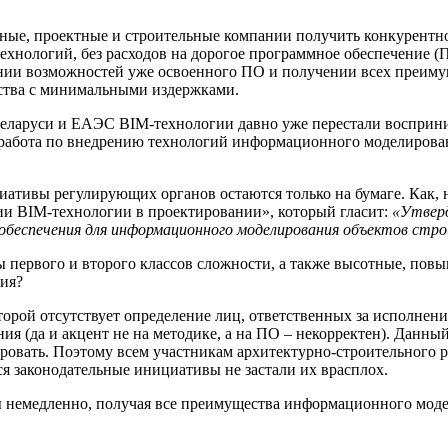
рные, проектные и строительные компании получить конкурентн
хнологий, без расходов на дорогое программное обеспечение (
ании возможностей уже освоенного ПО и получении всех преим
ства с минимальными издержками.
ларуси и ЕАЭС BIM-технологии давно уже перестали воспринима
 работа по внедрению технологий информационного моделирован
иативы регулирующих органов остаются только на бумаге. Как, 
нии BIM-технологии в проектировании», который гласит:
«Утверд
обеспечения для информационного моделирования объектов стро
ы первого и второго классов сложности, а также высотные, по
ия?
торой отсутствует определение лиц, ответственных за исполнени
 (да и акцент не на методике, а на ПО – некорректен). Данный 
вировать. Поэтому всем участникам архитектурно-строительного 
ся законодательные инициативы не застали их врасплох.
 немедленно, получая все преимущества информационного модел