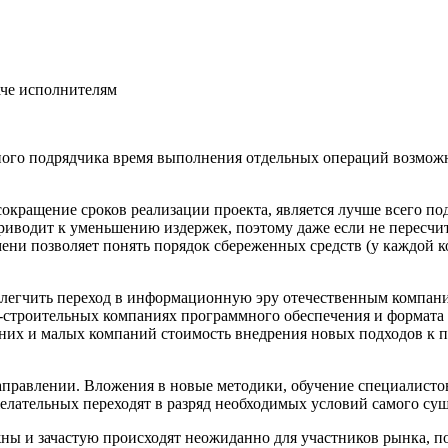
аче исполнителям
ого подрядчика время выполнения отдельных операций возможно с
.
сокращение сроков реализации проекта, является лучше всего 
приводит к уменьшению издержек, поэтому даже если не пересч
ени позволяет понять порядок сбереженных средств (у каждой ко
блегчить переход в информационную эру отечественным компани
о-строительных компаниях программного обеспечения и форма
средних и малых компаний стоимость внедрения новых подходов
аправлении. Вложения в новые методики, обучение специалист
желательных переходят в разряд необходимых условий самого сущ
жны и зачастую происходят неожиданно для участников рынка, п