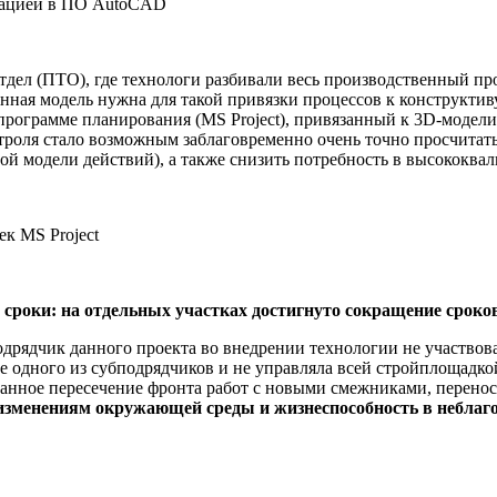
рмацией в ПО AutoCAD
отдел (ПТО), где технологи разбивали весь производственный п
нная модель нужна для такой привязки процессов к конструкти
в программе планирования (MS Project), привязанный к 3D-модел
роля стало возможным заблаговременно очень точно просчитать 
ной модели действий), а также снизить потребность в высококв
ек MS Project
роки: на отдельных участках достигнуто сокращение сроков 
одрядчик данного проекта во внедрении технологии не участвова
е одного из субподрядчиков и не управляла всей стройплощадко
анное пересечение фронта работ с новыми смежниками, перенос т
изменениям окружающей среды и жизнеспособность в неблаг