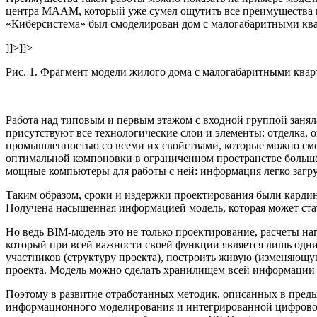
центра МААМ, который уже сумел ощутить все преимущества и
«Киберсистема» был смоделирован дом с малогабаритными кв
]]>
]]>
Рис. 1. Фрагмент модели жилого дома с малогабаритными квар
Работа над типовым и первым этажом с входной группой заняла
присутствуют все технологические слои и элементы: отделка, 
промышленностью со всеми их свойствами, которые можно смотр
оптимальной компоновки в ограниченном пространстве большо
мощные компьютеры для работы с ней: информация легко загру
Таким образом, сроки и издержки проектирования были кардин
Получена насыщенная информацией модель, которая может стат
Но ведь BIM-модель это не только проектирование, расчеты н
который при всей важности своей функции является лишь одни
участников (структуру проекта), построить живую (изменя
проекта. Модель можно сделать хранилищем всей информации п
Поэтому в развитие отработанных методик, описанных в пред
информационного моделирования и интегрированной цифровой 