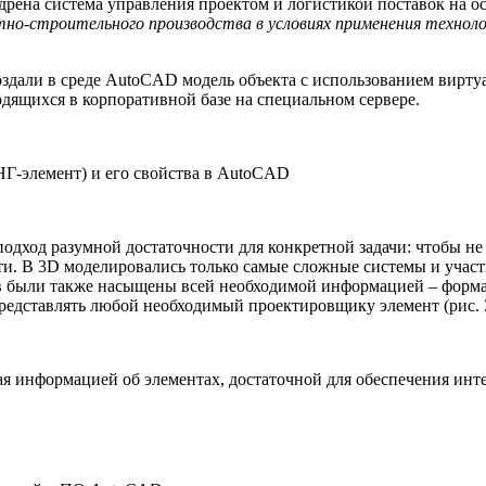
ена система управления проектом и логистикой поставок на о
но-строительного производства в условиях применения технол
дали в среде AutoCAD модель объекта с использованием виртуа
ходящихся в корпоративной базе на специальном сервере.
Г-элемент) и его свойства в AutoCAD
дход разумной достаточности для конкретной задачи: чтобы не 
кости. В 3D моделировались только самые сложные системы и уч
ов были также насыщены всей необходимой информацией – форм
редставлять любой необходимый проектировщику элемент (рис. З
ая информацией об элементах, достаточной для обеспечения инт