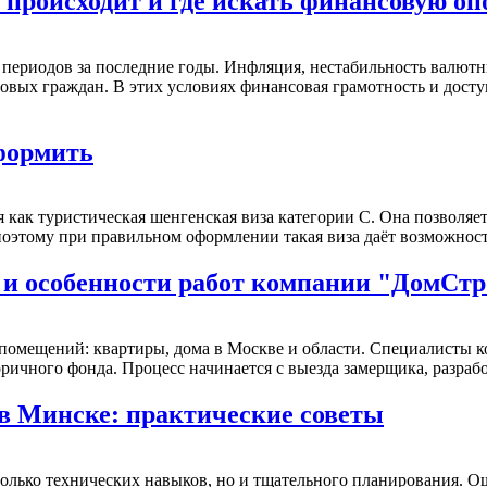
 происходит и где искать финансовую оп
периодов за последние годы. Инфляция, нестабильность валютн
вых граждан. В этих условиях финансовая грамотность и доступ
оформить
 как туристическая шенгенская виза категории C. Она позволяет
оэтому при правильном оформлении такая виза даёт возможность
 и особенности работ компании "ДомСт
помещений: квартиры, дома в Москве и области. Специалисты
оричного фонда. Процесс начинается с выезда замерщика, разрабо
в Минске: практические советы
 только технических навыков, но и тщательного планирования. 