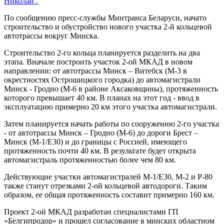
Николай .
По сообщению пресс-службы Минтранса Беларуси, начато
строительство и обустройство нового участка 2-й кольцевой
автотрассы вокруг Минска.
Строительство 2-го кольца планируется разделить на два
этапа. Вначале построить участок 2-ой МКАД в новом
направлении: от автотрассы Минск – Витебск (М-3 в
окрестностях Острошицкого городка) до автомагистрали
Минск - Гродно (М-6 в районе Аксаковщины), протяженность
которого превышает 40 км. В планах на этот год - ввод в
эксплуатацию примерно 20 км этого участка автомагистрали.
Затем планируется начать работы по сооружению 2-го участка
- от автотрассы Минск – Гродно (М-6) до дороги Брест –
Минск (М-1/Е30) и до границы с Россией, имеющего
протяженность почти 40 км. В результате будет открыта
автомагистраль протяженностью более чем 80 км.
Действующие участки автомагистралей М-1/Е30, М-2 и Р-80
также станут отрезками 2-ой кольцевой автодороги. Таким
образом, ее общая протяженность составит примерно 160 км.
Проект 2-ой МКАД разработан специалистами ГП
«Белгипродор» и прошел согласование в минских областном