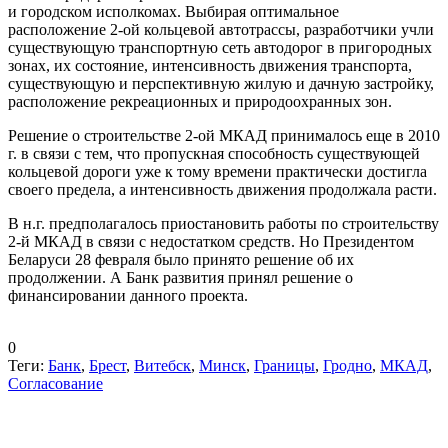
и городском исполкомах. Выбирая оптимальное
расположение 2-ой кольцевой автотрассы, разработчики учли
существующую транспортную сеть автодорог в пригородных
зонах, их состояние, интенсивность движения транспорта,
существующую и перспективную жилую и дачную застройку,
расположение рекреационных и природоохранных зон.
Решение о строительстве 2-ой МКАД принималось еще в 2010
г. в связи с тем, что пропускная способность существующей
кольцевой дороги уже к тому времени практически достигла
своего предела, а интенсивность движения продолжала расти.
В н.г. предполагалось приостановить работы по строительству
2-й МКАД в связи с недостатком средств. Но Президентом
Беларуси 28 февраля было принято решение об их
продолжении. А Банк развития принял решение о
финансировании данного проекта.
0
Теги:
Банк
,
Брест
,
Витебск
,
Минск
,
Границы
,
Гродно
,
МКАД
,
Согласование