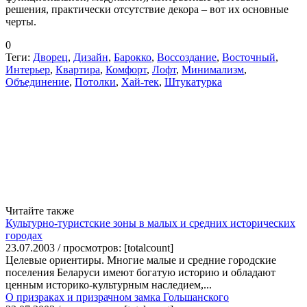
решения, практически отсутствие декора – вот их основные
черты.
0
Теги:
Дворец
,
Дизайн
,
Барокко
,
Воссоздание
,
Восточный
,
Интерьер
,
Квартира
,
Комфорт
,
Лофт
,
Минимализм
,
Объединение
,
Потолки
,
Хай-тек
,
Штукатурка
Читайте также
Культурно-туристские зоны в малых и средних исторических
городах
23.07.2003 / просмотров: [totalcount]
Целевые ориентиры. Многие малые и средние городские
поселения Беларуси имеют богатую историю и обладают
ценным историко-культурным наследием,...
О призраках и призрачном замка Гольшанского