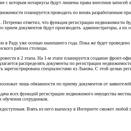
е с которым нотариусы будут лишены права внесения записей о 
движимости планируется проводить по вновь разработанным пра
. Петренко отметил, что функция регистрации недвижимости бу
что прием документов будут производить администраторы, а их 
ю в Раду уже осенью нынешнего года. Пока же будет проведено
нского района столицы.
вести в 2 этапа. На 1-м этапе планируется создание фронт-офи
лагается распределять документы по регистрации недвижимост
ть зарегистрирована специалистами из Львова. С этой целью ре
возложат лишь обязанности по приему документов от заявителей
дача всех функций регистрации недвижимого имущества местны
и обучения сотрудников.
едоступным. Взять из него выписку в Интернете сможет любой 