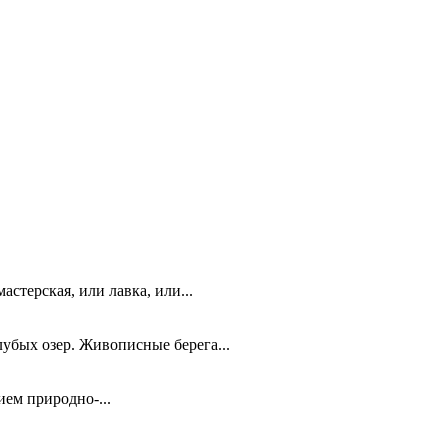
стерская, или лавка, или...
лубых озер. Живописные берега...
ием природно-...