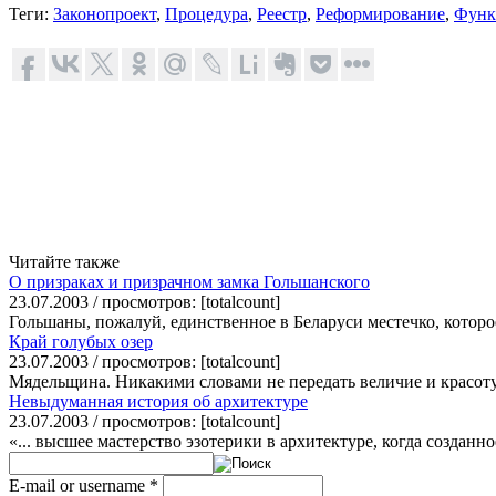
Теги:
Законопроект
,
Процедура
,
Реестр
,
Реформирование
,
Функ
Читайте также
О призраках и призрачном замка Гольшанского
23.07.2003 / просмотров: [totalcount]
Гольшаны, пожалуй, единственное в Беларуси местечко, которое
Край голубых озер
23.07.2003 / просмотров: [totalcount]
Мядельщина. Никакими словами не передать величие и красоту 
Невыдуманная история об архитектуре
23.07.2003 / просмотров: [totalcount]
«... высшее мастерство эзотерики в архитектуре, когда созда
E-mail or username
*