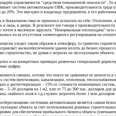
з ущерба управляемости "средством повышенной опасности". То 
ивает система автоматизации ОВК, производительность труда (
я до 20%. Это выгодно и владельцу предприятия, и его работник
к в буквальном смысле пришлось испытать на себе. Отопление,
и окна, и двери. В результате (не говоря о производительности 
ю почти в месячную зарплату. "Ненормальная теплоподача" чуть 
ались из-за отсутствия элементарного регулирования на отопите
нергии уходит таким образом в атмосферу, то грамотно спроект
правляет жизнеобеспечением здания вплоть до бизнес-процессов
мо строительство, не думая о затратах на эксплуатацию объекта.
упно и на конкретных примерах развенчал генеральный директ
олько цифры.
тановится смешно, потому что никто не сравнивал ее ценность в
 систем (вентиляции, канализации, отопления, теплоснабжения с
зации и диспетчеризации – 15% от стоимости инженерных систем
е – 5–20 долларов на 1 м2, или от 75 до 300 тыс. долларов для зд
на, свайного поля и т.д.) нужно затратить более 1 млн долларо
осберегающими системами автоматизации является самым безоп
сплуатацию объекта за счет использования дешевых строительных
иями для обеспечения прибыльного бизнеса объекта (уменьшени