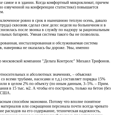
же самое и в здании. Когда комфортный микроклимат, причем
по озвученной на конференции статистике) повышается
ам.
 включенное ровно в срок в нынешнюю теплую осень, давало
труда) сквозняк сделал свое дело: неделя на больничном и в
снизилась после звонка в службу по надзору за рациональным
льных батареях. Умная система такого бы не позволила.
ированная, инсталлированная и обслуживаемая система
, наверняка не оказалась бы дороже. Увы, именно
ор московской компании "Дельта Контролс" Михаил Трифонов.
 относительных и абсолютных значениях, – объяснял
о всеми трубами, насосами и т.д.) составляет порядка 15%
, или в целом 2% по объекту (по иным данным, 3–5%. –
Прим.
ания в 15 тыс. м2. А чтобы его построить, только на бетон (без
в США.
асным способом экономии. Потому что вполне понятное
 материалов или сокращения персонала почти всегда чревато
е расходов на его содержание, техническая надежность,