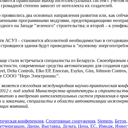
 являются правильный выбор интеллектуальных систем с учетом 
громадной степени зависит от интеллекта их создателей.
проявились два основных направления развития или, как сейчас
ршенными программными модулями, предотвращающими неоправд
дного на Западе "зеленого" строительства; и второй – к унифик
АСУЗ – становится абсолютной необходимостью в сегодняшнем ми
е строящиеся здания будут приведены к "нулевому энергопотреб
чаще стали встречаться специалисты из Беларуси. Своеобразным
частности, современные средства автоматизации для создания 
, Delta Controls, Elko EP, Enocean, Esylux, Gira, Johnson Contros,
кое СООО "Неро Электроникс".
й является ежегодная международная научно-практическая кон
2012 г.
под эгидой Министерства архитектуры и строительства
звитию и внедрению интеллектуальных систем управления в пр
ы и заказчики, специалисты в области автоматизации инженер
щих компаний.
тическая конференция
,
Спортивные сооружения
,
Siemens
,
Бетон
етчеризации
,
Двери
,
Выставка
,
Дельта
,
Цена
,
ЕС
,
Имидж
,
Инвес