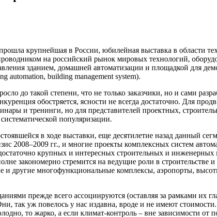
прошла крупнейшая в России, юбилейная выставка в области те
ым проводником на российский рынок мировых технологий, обору
авления зданием, домашней автоматизации и площадкой для де
ding automation, building management system).
осло до такой степени, что не только заказчики, но и сами раз
онкуренция обостряется, ясности не всегда достаточно. Для пр
нары и тренинги, но для представителей проектных, строитель
 систематической популяризации.
стоявшейся в ходе выставки, еще десятилетие назад данный сегм
зис 2008–2009 гг., и многие проекты комплексных систем автом
достаточно крупных и интересных строительных и инженерных 
полне закономерно стремится на ведущие роли в строительстве 
ные и другие многофункциональные комплексы, аэропорты, высо
аниями прежде всего ассоциируются (оставляя за рамками их г
и, так уж повелось у нас издавна, вроде и не имеют стоимости.
олодно, то жарко, а если климат-контроль – вне зависимости от