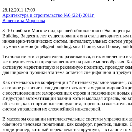
28.12.2011 17:09
Архитектура и строительство №6 (224) 2011г.
Валентина Морозова
8–10 ноября в Москве под крышей обновленного Экспоцентра 
Building. За десять лет существования она стала авторитетн
инженерно-технических систем, интеллектуальных систем упр
и умных домов (intelligent building, smart home, smart house, buil
Технологии эти стремительно развиваются, и их количество выр
же предпочесть из представленного на рынке многообразия. К
активную маркетинговую и рекламную политику, проводят семи
для широкой публики эта тема остается специфичной и требует
Как отмечалось на конференции "Интеллектуальное здание", со
активное развитие в следующие пять лет замедлил мировой кри
с восстановлением замороженных строек и появлением новых 
Индустрия автоматизации зданий хоть и молодая отрасль, но в
объектов, как спортивные сооружения, торгово-развлекатель
систем управления их сложнейшей инженерией.
В массовом сознании интеллектуальные системы управления зд
обычного человека понятиями, как комфорт, престиж, имидж. Он
кондиционер, который переключается вручную, – в салоне то х