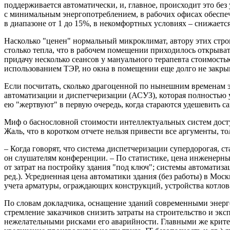
поддерживается автоматически, и, главное, происходит это бе
с минимальным энергопотреблением, в рабочих офисах обеспеч
в диапазоне от 1 до 15%, в некомфортных условиях – снижаетс
Насколько "ценен" нормальный микроклимат, автору этих стро
столько тепла, что в рабочем помещении приходилось открывать 
придачу несколько сеансов у мануального терапевта стоимость
использованием ТЭР, но окна в помещении еще долго не закрыв
Если посчитать, сколько драгоценной по нынешним временам э
автоматизации и диспетчеризации (АСУЗ), которая полностью у
ею "жертвуют" в первую очередь, когда стараются удешевить са
Миф о баснословной стоимости интеллектуальных систем дост
Жаль, что в коротком отчете нельзя привести все аргументы, т
– Когда говорят, что система диспетчеризации супердорогая, с
он слушателям конференции. – По статистике, цена инженерных
от затрат на постройку здания "под ключ"; системы автомати
ред
.). Усредненная цена автоматики здания (без работы) в Москв
учета арматуры, ограждающих конструкций, устройства котлова
По словам докладчика, оснащение зданий современными энерг
стремление заказчиков снизить затраты на строительство и эк
нежелательными рисками его аварийности. Главными же критер