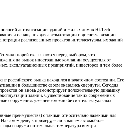
хнологий автоматизации зданий и жилых домов Hi-Tech
дования и оснащения для автоматизации и диспетчеризации
монстрации реализованных проектов интеллектуальных зданий
работчики порой оказываются перед выбором, что
одвижения на рынок иностранные компании осуществляют
ных, эксплуатационных предприятий, инвесторов и тем более
ент российского рынка находился в зачаточном состоянии. Его
атизации в большинстве своем оказались свернуты. Сегодня
проектов он вновь демонстрирует положительную динамику.
и эксплуатации зданий. Существование таких современных
тные сооружения, уже невозможно без интеллектуальных
лавные преимущества) с такими относительно далекими для
 На самом деле, к примеру, если в вашем автомобиле
 погоды снаружи оптимальная температура внутри