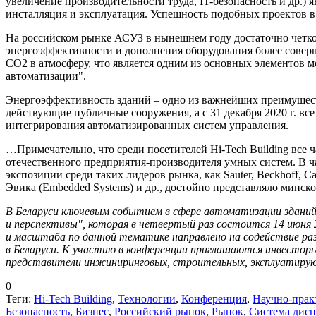
увеличение производительности труда, IT-безопасность и др.)
инсталляция и эксплуатация. Успешность подобных проектов в 
На российском рынке АСУЗ в нынешнем году достаточно четко 
энергоэффективности и дополнения оборудования более сове
СО2 в атмосферу, что является одним из основных элементов мо
автоматизации".
Энергоэффективность зданий – одно из важнейших преимуществ 
действующие публичные сооружения, а с 31 декабря 2020 г. вс
интегрирования автоматизированных систем управления.
…Примечательно, что среди посетителей Hi-Tech Building все 
отечественного предприятия-производителя умных систем. В 
экспозиции среди таких лидеров рынка, как Sauter, Beckhoff, Carel
Эвика (Embedded Systems) и др., достойно представляло минс
В Беларуси ключевым событием в сфере автоматизации здани
и перспективы"
, которая в четвертый раз состоится
14 июня 
и масштаба по данной тематике направлено на содействие ра
в Беларуси. К участию в конференции приглашаются инвестор
представители инжиниринговых, строительных, эксплуатирую
0
Теги:
Hi-Tech Building
,
Технологии
,
Конференция
,
Научно-прак
Безопасность
,
Бизнес
,
Российский рынок
,
Рынок
,
Система дисп