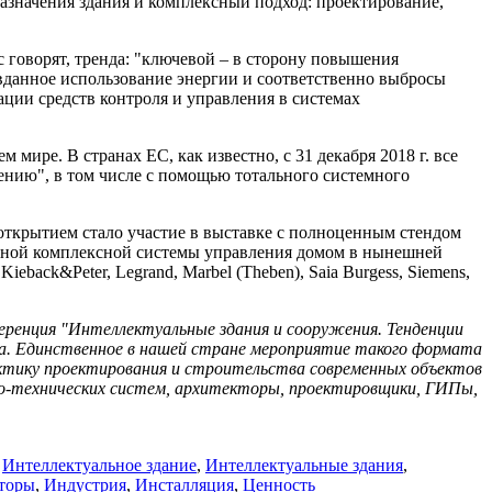
назначения здания и комплексный подход: проектирование,
 говорят, тренда: "ключевой – в сторону повышения
анное использование энергии и соответственно выбросы
ации средств контроля и управления в системах
ре. В странах ЕС, как известно, с 31 декабря 2018 г. все
лению", в том числе с помощью тотального системного
 открытием стало участие в выставке с полноценным стендом
единой комплексной системы управления домом в нынешней
 Kieback&Peter, Legrand, Marbel (Theben), Saia Burgess, Siemens,
ференция
"Интеллектуальные здания и сооружения. Тенденции
. Единственное в нашей стране мероприятие такого формата
актику проектирования и строительства современных объектов
но-технических систем, архитекторы, проектировщики, ГИПы,
,
Интеллектуальное здание
,
Интеллектуальные здания
,
торы
,
Индустрия
,
Инсталляция
,
Ценность