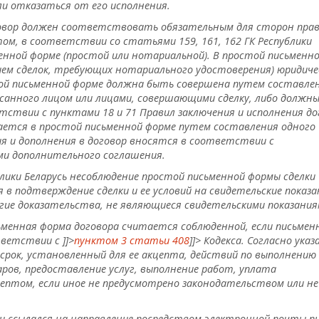
и отказаться от его исполнения.
оговор должен соответствовать обязательным для сторон пра
ом, в соответствии со статьями 159, 161, 162 ГК Республики
енной форме (простой или нотариальной). В простой письменн
ием сделок, требующих нотариального удостоверения) юридиче
стой письменной форме должна быть совершена путем составле
санного лицом или лицами, совершающими сделку, либо должн
тствии с пунктами 18 и 71 Правил заключения и исполнения до
ается в простой письменной форме путем составления одного
ия и дополнения в договор вносятся в соответствии с
и дополнительного соглашения.
блики Беларусь несоблюдение простой письменной формы сделки
в подтверждение сделки и ее условий на свидетельские показа
гие доказательства, не являющиеся свидетельскими показания
ьменная форма договора считается соблюденной, если письмен
тветствии с
]]>
пунктом 3 статьи 408
]]>
Кодекса. Согласно указ
срок, установленный для ее акцепта, действий по выполнению
аров, предоставление услуг, выполнение работ, уплата
птом, если иное не предусмотрено законодательством или не
нии ссылался на направление посредством электронной почты п