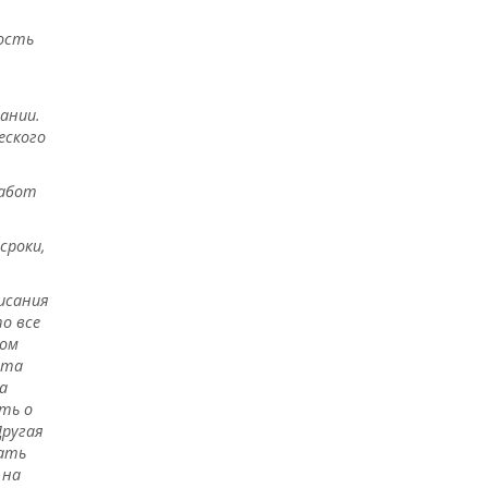
мость
ании.
еского
работ
сроки,
исания
о все
ном
ета
а
ть о
Другая
сать
 на