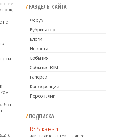
честве
РАЗДЕЛЫ САЙТА
 срок,
Форум
е не
Рубрикатор
Блоги
го
Новости
События
ферты
е
События BIM
Галереи
в
Конференции
оком
Персоналии
,
работ
 с
ПОДПИСКА
RSS канал
.2.1.
или введите ваш email адрес: