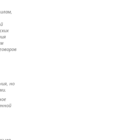
вилам,
ой
ских
ния
ым
говоров
ния, но
ми.
ное
анной
исьма