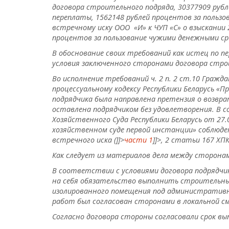
договора строительного подряда, 30377909 рубле
переплаты, 1562148 рублей процентов за пользо
встречному иску ООО «И» к ЧУП «С» о взыскании
процентов за пользование чужими денежными ср
В обоснование своих требований как истец по п
условия заключенного сторонами договора стро
Во исполнение требований ч. 2 п. 2 ст.10 Гражд
процессуальному кодексу Республики Беларусь «П
подрядчика была направлена претензия о возвра
оставлена подрядчиком без удовлетворения. В
Хозяйственного Суда Республики Беларусь от 27.
хозяйственном суде первой инстанции» соблюде
встречного иска (
]]>
части 1
]]>
, 2 статьи 167 ХПК
Как следует из материалов дела между сторонам
В соответствии с условиями договора подрядчик
на себя обязательство выполнить строительны
изолированного помещения под административно
работ был согласован сторонами в локальной с
Согласно договора стороны согласовали срок вып