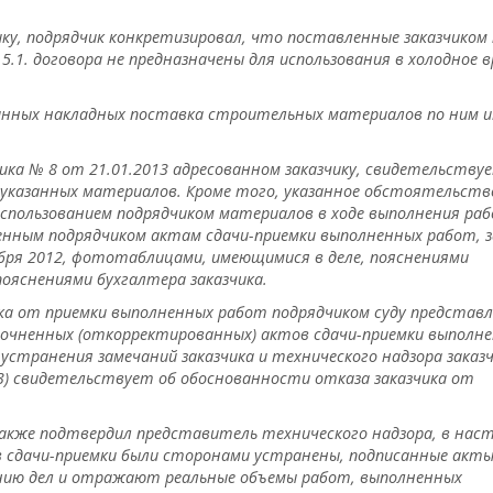
ику, подрядчик конкретизировал, что поставленные заказчиком 
5.1. договора не предназначены для использования в холодное 
занных накладных поставка строительных материалов по ним 
ика № 8 от 21.01.2013 адресованном заказчику, свидетельству
 указанных материалов. Кроме того, указанное обстоятельств
спользованием подрядчиком материалов в ходе выполнения ра
ленным подрядчиком актам сдачи-приемки выполненных работ, 
бря 2012, фототаблицами, имеющимися в деле, пояснениями
пояснениями бухгалтера заказчика.
ка от приемки выполненных работ подрядчиком суду представл
уточненных (откорректированных) актов сдачи-приемки выполн
устранения замечаний заказчика и технического надзора заказч
013) свидетельствует об обоснованности отказа заказчика от
 также подтвердил представитель технического надзора, в нас
в сдачи-приемки были сторонами устранены, подписанные акты
ию дел и отражают реальные объемы работ, выполненных