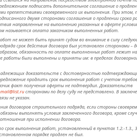
редложением подписать дополнительное соглашение о продлен
ыми препятствиями своевременного их выполнения. При этом, 
дписанного двумя сторонами соглашения о продлении срока р
твия направленные на выполнению указанных в оферте услови
ком называется оплата заказчиком выполненных работ.
работ не может быть принят судом во внимание в силу следую
подряда срок действия договора был установлен сторонами – д
м образом, обязанность по оплате выполненных работ лежит н
ые работы были выполнены и приняты им: в пределах договорно
у надлежащих доказательств с достоверностью подтверждающ
 предложение продлить срок выполнения работ с учетом требо
аказчик факт получения оферты не подтвердил. Доказательств
-mail@list.ru
сторонами по делу суду не представлено. В заключ
язи не указан.
ения договоров строительного подряда, если стороны своеврем
 обязаны выполнять условия заключенного договора, кроме слу
 отношения при исполнении договора.
 срок выполнения работ, установленный в пунктах 1.2.-1.3., 3.
становленном порядке продлен не был.