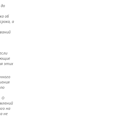
 до
ка об
рока, а
ований
если
ующие
ия этих
анного
шения
 по
. О
омлений
ого на
а не