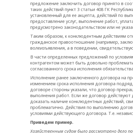
предложение заключить договор принято в соотв
таких действий пункт 3 статьи 408 ГК Республи
установленный для ее акцепта, действий по вып
предоставление услуг, выполнение работ, уплат
предусмотрено законодательством или не указа
Таким образом, к конклюдентным действиям от
гражданское правоотношение (например, заключ
волеизъявления, а в поведении, свидетельству
В части определенных предложений по условиям
контрагентом может быть довольно проблемати
согласованного срока исполнения обязательства
Исполнение ранее заключенного договора на пре
изменением срока исполнения договора подряда
договоре стороны указали, что договор прекра
выполнения работ. Если же договор действуют 
доказать наличие конклюдентных действий, сви
проблематично. Действия по выполнению догов
условиями действующего договора. Т.е. независ
Приведем пример.
Хозяйственным судом было рассмотрено дело по ис