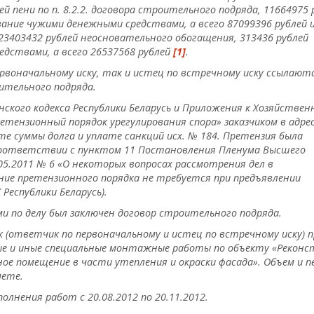
й пени по п. 8.2.2. договора строительного подряда, 11664975 
вание чужими денежными средствами, а всего 87099396 рублей 
 23403432 рублей неосновательного обогащения, 313436 рублей
едствами, а всего 26537568 рублей
[1]
.
ервоначальному иску, так и истец по встречному иску ссылают
ительного подряда.
анского кодекса Республики Беларусь и Приложения к Хозяйствен
ретензионный порядок урегулирования спора» заказчиком в адре
те суммы долга и уплате санкций исх. № 184. Претензия была
 соответствии с пунктом 11 Постановления Пленума Высшего
05.2011 № 6 «О некоторых вопросах рассмотрения дел в
ние претензионного порядка не требуется при предъявлении
 Республики Беларусь).
и по делу был заключен договор
строительного подряда.
 (ответчик по первоначальному и истец по встречному иску) 
е и иные специальные монтажные работы по объекту «Реконс
е помещение в части утепления и окраски фасада». Объем и п
мете.
олнения работ с 20.08.2012 по 20.11.2012.