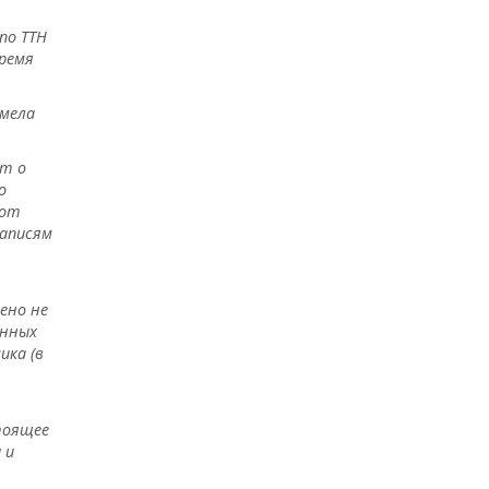
по ТТН
время
имела
ет о
о
бот
записям
ено не
енных
ика (в
тоящее
 и