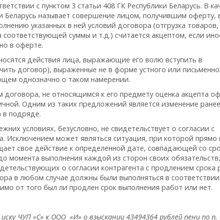
етствии с пунктом 3 статьи 408 ГК Республики Беларусь. В ка
ки Беларусь называет совершение лицом, получившим оферту, в
олнению указанных в ней условий договора (отгрузка товаров,
а соответствующей суммы и т.д.) считается акцептом, если ино
но в оферте.
носятся действия лица, выражающие его волю вступить в
ить договор), выраженные не в форме устного или письменно
ющем однозначно о таком намерении.
 договора, не относящимся к его предмету оценка акцепта о
чной. Одним из таких предложений является изменение ране
 в подряде.
жних условиях, безусловно, не свидетельствует о согласии с
. Исключением может являться ситуация, при которой прямо 
щает свое действие к определенной дате, совпадающей со ср
до момента выполнения каждой из сторон своих обязательств
детельствующих о согласии контрагента с продлением срока 
ора в любом случае должны были выполняться в соответствии
имо от того был ли продлен срок выполнения работ или нет.
ку ЧУП «С» к ООО «И» о взыскании 43494364 рублей пени по п. 8