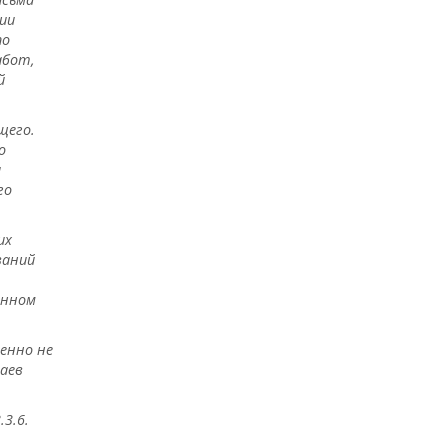
ии
по
абот,
й
щего.
о
а
го
их
ваний
енном
енно не
чаев
3.6.