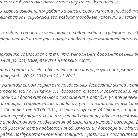
нены не были (доказательства суду не представлены).
ия сроков выполнения работ явилась в совокупности необходи
мпературы окружающего воздуха (погодные условия), а также
 работ стороны согласовали и подтвердили в судебном засед
опрошенный в ходе рассмотрения дела представитель технич
заказчика согласился с тем, что выполнение дополнительных 
ия работ, измеряемую в человеко-часах.
ядчик принял на себя обязательство сдать результат работ в 
в период с 20.08.2012 по 20.11.2012.
в установленном порядке не продлевался (доказательства подп
оответствии с пунктом 7.1. договора, стороны согласовали, чт
торонами дополнительного соглашения в порядке, установлен
я договоров строительного подряда, утв. Постановлением Сов
450 (в ред. от 30.06.2011). Согласно пункту 74 Правил, сторон
тва, требующие изменения условий договора, обязана уведоми
е и подготовить предложения об изменении условий договора. 
дней рассмотреть предложения об изменении договора и подпи
порядке, предусмотренном настоящими Правилами, согласиться