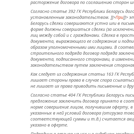
расторжение договора по соглашению сторон ил
Согласно статье 392 ГК Республики Беларусь д
установленным законодательством.
]]>
При
]]>
эт
Беларусь сделки совершаются устно или в письм
форме должны совершаться сделки (за исключен
лиц между собой и с гражданами. Сделка в про
документа, выражающего ее содержание и подпи
образом уполномоченными ими лицами. В соотве
строительного подряда договор подряда заключ
документа, подписанного сторонами, а изменен
законодательством путем заключения сторонам
Как следует из содержания статьи 163 ГК Респу
лишает стороны права в случае спора ссылаться 
не лишает их права приводить письменные и дру
Согласно статье 404 ГК Республики Беларусь п
ис
предложение заключить договор принято в соо
норме совершение лицом, получившим оферту, в 
указанных в ней условий договора (отгрузка тов
соответствующей суммы и т.д.) считается акце
указано в оферте.
Подрядчик в отзыве на иск и в судебном заседа