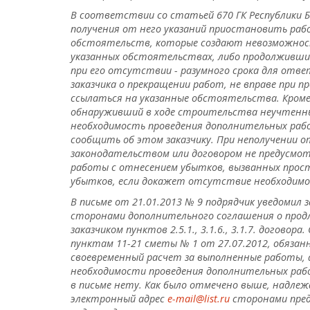
В соответствии со статьей 670 ГК Республики Б
получения от него указаний приостановить раб
обстоятельств, которые создают невозможность 
указанных обстоятельствах, либо продолживший
при его отсутствии - разумного срока для отве
заказчика о прекращении работ, не вправе при 
ссылаться на указанные обстоятельства. Кроме 
обнаруживший в ходе строительства неучтенны
необходимость проведения дополнительных раб
сообщить об этом заказчику. При неполучении о
законодательством или договором не предусмо
работы с отнесением убытков, вызванных прост
убытков, если докажет отсутствие необходимо
В письме от 21.01.2013 № 9 подрядчик уведомил
сторонами дополнительного соглашения о продл
заказчиком пунктов 2.5.1., 3.1.6., 3.1.7. догов
пунктам 11-21 сметы № 1 от 27.07.2012, обязан
своевременный расчет за выполненные работы, 
необходимости проведения дополнительных рабо
в письме нету. Как было отмечено выше, надлеж
электронный адрес
e-mail@list.ru
сторонами пред