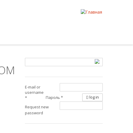
НОМ
E-mail or
username
log in
Пароль
*
*
Request new
password