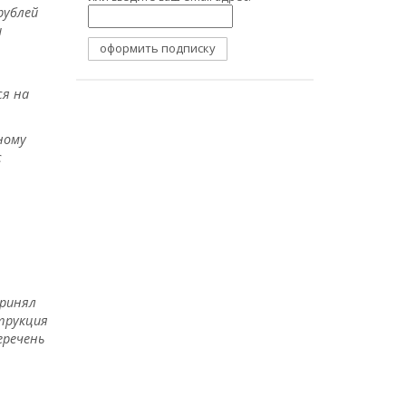
рублей
и
ся на
ному
с
принял
трукция
еречень