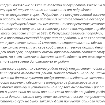
еларусь подрядчик обязан немедленно предупредить заказчика и
оту при обнаружении иных не зависящих от подрядчика
ее завершения в срок. Подрядчик, не предупредивший заказчи
 работу, не дожидаясь истечения установленного в договоре с
та на предупреждение или несмотря на своевременное указание
предъявлении к нему или им к заказчику соответствующих треб
того, согласно статье 698 ГК Республики Беларусь подрядчик,
е в проектно-сметной документации работы и в связи с этим
от и увеличения сметной стоимости строительства, обязан
т заказчика ответа на свое сообщение в течение десяти дней, 
трен иной срок, подрядчик обязан приостановить соответств
оем, на счет заказчика. Заказчик освобождается от возмещен
сти в проведении дополнительных работ.
 заказчика о приостановлении работ ввиду отсутствия подпис
ении сроков выполнения работ, направленного им ранее, нару
ора. Согласно данным пунктам предусмотрено иждивение заказчика
ность заказчика обеспечить непрерывное финансирование и
а также приемку в установленном порядке выполненных работ
т и увеличения по этой причине срока проведения работ увед
ащих доказательств получения заказчиком письма, направленн
ставлено суду не было, заказчик факт получения данного письм