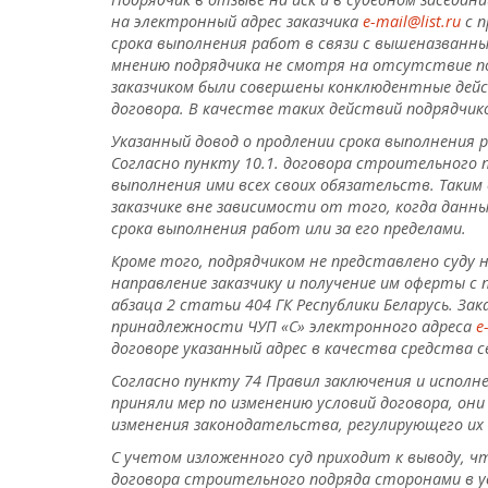
на электронный адрес заказчика
e-mail@list.ru
с п
срока выполнения работ в связи с вышеназванн
мнению подрядчика не смотря на отсутствие по
заказчиком были совершены конклюдентные дейс
договора. В качестве таких действий подрядчи
Указанный довод о продлении срока выполнения 
Согласно пункту 10.1. договора строительного 
выполнения ими всех своих обязательств. Таки
заказчике вне зависимости от того, когда данн
срока выполнения работ или за его пределами.
Кроме того, подрядчиком не представлено суд
направление заказчику и получение им оферты с
абзаца 2 статьи 404 ГК Республики Беларусь. З
принадлежности ЧУП «С» электронного адреса
e
договоре указанный адрес в качества средства св
Согласно пункту
74 Правил заключения и исполн
приняли мер по изменению условий договора, они
изменения законодательства, регулирующего их
С учетом изложенного суд приходит к выводу, что
договора строительного подряда сторонами в у