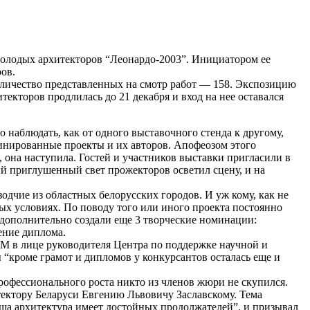
молодых архитекторов “Леонардо-2003”. Инициатором ее
ов.
оличество представленных на смотр работ — 158. Экспозицию
кторов продлилась до 21 декабря и вход на нее оставался
наблюдать, как от одного выставочного стенда к другому,
инированные проекты и их авторов. Апофеозом этого
, она наступила. Гостей и участников выставки пригласили в
ий приглушенный свет прожекторов осветил сцену, и на
одчие из областных белорусских городов. И уж кому, как не
ых условиях. По поводу того или иного проекта постоянно
 дополнительно создали еще 3 творческие номинации:
ение диплома.
М в лице руководителя Центра по поддержке научной и
“кроме грамот и дипломов у конкурсантов осталась еще и
рофессионального роста никто из членов жюри не скупился.
тектору Беларуси Евгению Львовичу Заславскому. Тема
аша архитектура имеет достойных продолжателей”, и призывал