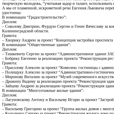
творческую молодежь, “учитывая задор и талант, использовать в
А мы от пламенной, искрометной речи Евгения Львовича пере
удостоены:
В номинации “Градостроительство”:
Диплом:
– Соколову Дмитрию, Фурдую Сергею и Генне Вячеславу за ко
Калининградской области.
Грамота:
– Хворику Андрею за проект “Концепция застройки проспекта 
В номинации “Общественные здания”:
Диплом:
– Тишкевичу Сергею за проект “Административное здание З
– Бобрику Евгению за реализацию проекта “Реконструкция рес
Грамота:
– Прасолову Алексею за проект “Комплекс гостиницы с админи
– Полищуку Алексею за проект “Административно-гостиничный
– Миронову Виталию за проект “Музей современного искусства
– Дражину Вадиму за реализацию проекта “Реконструкция здан
– Зайцеву Андрею за реализацию проекта “Реконструкция здани
В номинации “Многоэтажные жилые здания”:
Диплом:
– Лагуновскому Антону и Васильеву Игорю за проект “Застройк
Грамота:
– Васильеву Григорию за проект “Группа жилых домов с много
– Колоднику Сергею за проект “Реконструкция жилого дома по 