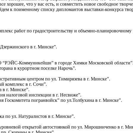
се хорошее, что у вас есть, и совместить новое свободное творч
йдем к поименному списку дипломантов выставки-конкурса твор
мплекс работ по градостроительству и объемно-планировочному
Дзержинского в г. Минске”.
АО “РЭЙС-Коммуникейшн” в городе Химки Московской области”
торана в курортном поселке Нарочь”.
стративным центром по ул. Тимирязева в г. Минске”.
 комплекс в г. Сочи”.
 в г. Минске”.
ия налоговой инспекции в г. Несвиже”.
я Госкомитета погранвойск” по ул.Толбухина в г. Минске”.
а по ул. Натуралистов в г. Минске”.
уровневой открытой автостоянкой по ул. Мирошниченко в г. Ми
пр. Скорины в г. Минске”.