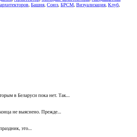
архитекторов
,
Башня
,
Союз
,
БРСМ
,
Визуализация
,
Клуб
,
рым в Беларуси пока нет. Так...
конца не выяснено. Прежде...
раздник, это...