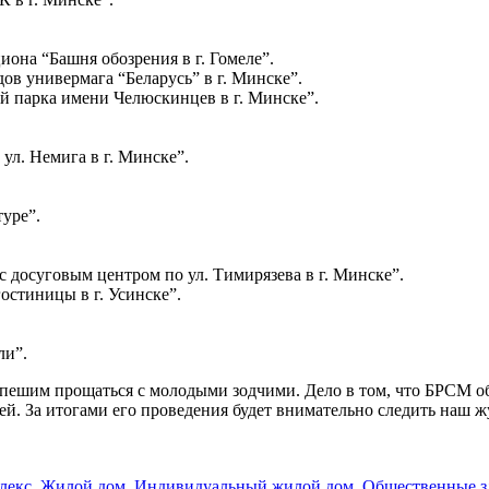
иона “Башня обозрения в г. Гомеле”.
ов универмага “Беларусь” в г. Минске”.
й парка имени Челюскинцев в г. Минске”.
ул. Немига в г. Минске”.
уре”.
 досуговым центром по ул. Тимирязева в г. Минске”.
стиницы в г. Усинске”.
ли”.
спешим прощаться с молодыми зодчими. Дело в том, что БРСМ 
ей. За итогами его проведения будет внимательно следить наш ж
лекс
,
Жилой дом
,
Индивидуальный жилой дом
,
Общественные з