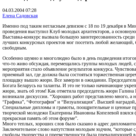
04.03.2004 07:28
Елена Садовская
Именно под таким негласным девизом с 18 по 19 декабря в Ми
проведения выступил Клуб молодых архитекторов, а основную 
Выставка-конкурс вызвала большую заинтересованность среди 
лучших конкурсных проектов мог посетить любой желающий, бл
свободным.
Особенно шумно и многолюдно было в день подведения итогов 
что-то живо обсуждая, перемещались группы молодых людей, 
мероприятия стало объявление результатов конкурса. Чувствова
приемный зал, где должна была состояться торжественная цере
площадку вышло жюри. Все замерли в ожидании. Председатель 
Богата Беларусь на таланты. И это не только начинающие укреп
жюри, знать об этом! Как отметила председатель жюри Галина 
возникали дискуссии. “Хороших работ представлено много, а 
“Графика”, “Фотография” и “Визуализация”. Высшей наградой,
Специальные дипломы и грамоты, поощрительные и ценные пр
творческой молодежи Екатерины Ивановны Копелевой взялся фи
прекрасная память об этом форуме”.
Много теплых, хороших слов было сказано в адрес дипломантов
Заключительное слово напутствия молодым зодчим, “которые с
свободы творчества и преемственности была превалирующей в 