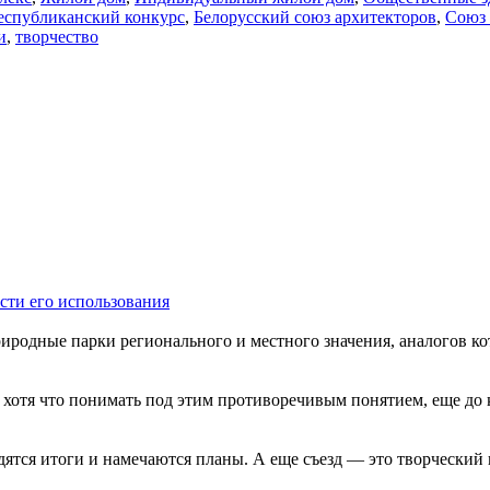
еспубликанский конкурс
,
Белорусский союз архитекторов
,
Союз 
и
,
творчество
сти его использования
одные парки регионального и местного значения, аналогов кото
 хотя что понимать под этим противоречивым понятием, еще до 
ятся итоги и намечаются планы. А еще съезд — это творческий п