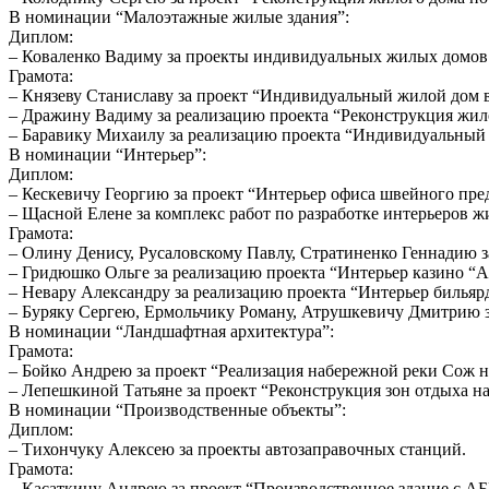
В номинации “Малоэтажные жилые здания”:
Диплом:
– Коваленко Вадиму за проекты индивидуальных жилых домов
Грамота:
– Князеву Станиславу за проект “Индивидуальный жилой дом в
– Дражину Вадиму за реализацию проекта “Реконструкция жило
– Баравику Михаилу за реализацию проекта “Индивидуальный
В номинации “Интерьер”:
Диплом:
– Кескевичу Георгию за проект “Интерьер офиса швейного пр
– Щасной Елене за комплекс работ по разработке интерьеров 
Грамота:
– Олину Денису, Русаловскому Павлу, Стратиненко Геннадию за 
– Гридюшко Ольге за реализацию проекта “Интерьер казино “
– Невару Александру за реализацию проекта “Интерьер бильярд
– Буряку Сергею, Ермольчику Роману, Атрушкевичу Дмитрию за
В номинации “Ландшафтная архитектура”:
Грамота:
– Бойко Андрею за проект “Реализация набережной реки Сож на
– Лепешкиной Татьяне за проект “Реконструкция зон отдыха н
В номинации “Производственные объекты”:
Диплом:
– Тихончуку Алексею за проекты автозаправочных станций.
Грамота:
– Касаткину Андрею за проект “Производственное здание с АБК