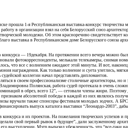
нске прошла 1-я Республиканская выставка-конкурс творчества 
работу в организации взял на себя Белорусский союз архитектор
творческой молодежи. Об этом красноречиво свидетельствует к
аго выставка в Республиканском доме Белорусского союза архите
конкурса — 19декабря. На протяжении всего вечера можно было 
сновали фотокорреспонденты, мелькали телекамеры, снимая ном
лось, что все с волнением ожидают этой минуты. И вот, наконец
мония награждения. Как только волнение и суета улеглись, мягк
судейской коллегии начал представлять дипломантов.
ляться в своем профессионализме столичные архитекторы, но и з
Владимировна Полянская, работа судей протекала в очень сложн
номинаций в обрез, всего 12”, — сетовали члены жюри. Поэтому
 признаком абсолютной победы в каждой из них являлось получ
изы вручали также спонсоры фестиваля молодых зодчих. А БРС
нансировать выпуск каталога выставки “Леонардо-2003”, дабы 
 конкурса и их проектов. На пожелания творческих успехов и п
делали свой первый рывок в будущее”, дали заслуженному архи
его выступлении. Мэтр выразил убежденность, что “все-таки н