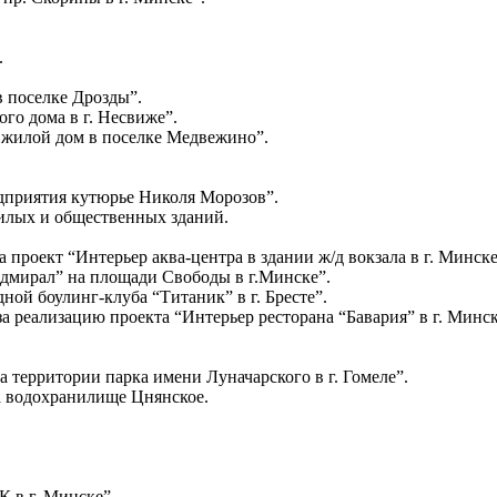
.
 поселке Дрозды”.
го дома в г. Несвиже”.
 жилой дом в поселке Медвежино”.
едприятия кутюрье Николя Морозов”.
жилых и общественных зданий.
проект “Интерьер аква-центра в здании ж/д вокзала в г. Минске
Адмирал” на площади Свободы в г.Минске”.
ной боулинг-клуба “Титаник” в г. Бресте”.
 реализацию проекта “Интерьер ресторана “Бавария” в г. Минск
 территории парка имени Луначарского в г. Гомеле”.
а водохранилище Цнянское.
 в г. Минске”.