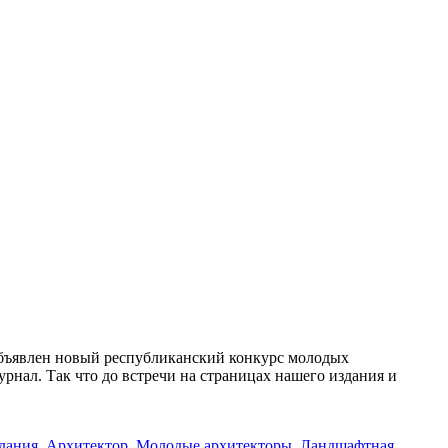
объявлен новый республиканский конкурс молодых
урнал. Так что до встречи на страницах нашего издания и
дания
,
Архитектор
,
Молодые архитекторы
,
Ландшафтная