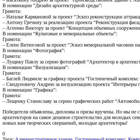
В номинации “Дизайн архитектурной среды”:
Грамота:
– Наталье Кармановой за проект “Эскиз реконструкции аттракц
– Антону Гречину за реализацию проекта “Реконструкция фасад
– Агеенко Виктору за проект “Концепция объемных сооружени
В номинации “Культовые и мемориальные объекты”:
Грамота:
– Елене Витюговой за проект “Эскиз мемориальной часовни на 
В номинации “Фотография”:
Грамота:
– Лущику Павлу за серию фотографий “Архитектор в архитекст
В номинации “Визуализация”:
Грамота:
– Баглей Людмиле за графику проекта “Гостиничный комплекс с
– Свидуновичу Андрею за визуализацию проекта “Интерьеры го
В номинации “Графика”:
Грамота:
– Лещенку Станиславу за серию графических работ “Автомоби
Победители объявлены, дипломы и призы вручены. Но мы не 
архитекторов на самое дешевое строительство для молодых сем
новых вам творческих свершений, молодые архитекторы!
0
Теги:
Административное здание
,
Гостиничный комплекс
,
Комп