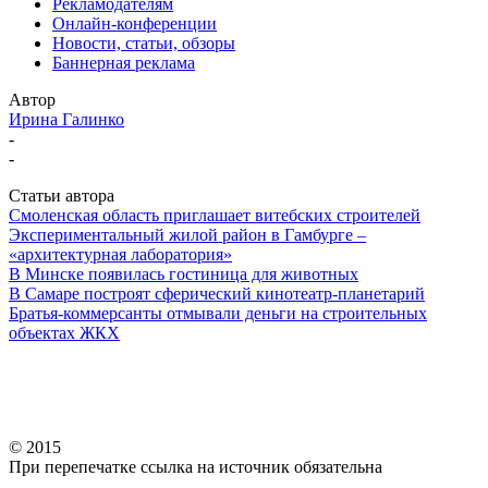
Рекламодателям
Онлайн-конференции
Новости, статьи, обзоры
Баннерная реклама
Автор
Ирина Галинко
-
-
Статьи автора
Смоленская область приглашает витебских строителей
Экспериментальный жилой район в Гамбурге –
«архитектурная лаборатория»
В Минске появилась гостиница для животных
В Самаре построят сферический кинотеатр-планетарий
Братья-коммерсанты отмывали деньги на строительных
объектах ЖКХ
© 2015
При перепечатке ссылка на источник обязательна