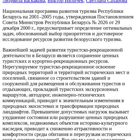
Людмила Баскакова
,
Виктор Ивличев
,
Светлана Сахарова
Национальная программа развития туризма Республики
Беларусь на 2001–2005 годы, утвержденная Постановлением
Совета Министров Республики Беларусь № 2026 от 29
декабря 2000 г., предусматривает определение оптимальных
задач, обоснованный выбор приоритетов и достоверное
исследование ресурсов развития белорусского туризма.
Важнейшей задачей развития туристско-рекреационной
деятельности в Беларуси является сохранение ценных
туристских и курортно-рекреационных ресурсов.
Нерегулируемое туристско-рекреационное освоение
природных территорий и территорий исторических мест и
поселений, связанное со строительством зданий и
сооружений для размещения и обслуживания туристов и
отдыхающих, прокладкой туристских экскурсионных
маршрутов, автодорог, инженерно-технических
коммуникаций, приводит к значительным изменениям в
природных экосистемах и трансформации природных
ландшафтов. Превышение допустимых нагрузок вызывает
ухудшение состояния или разрушение ценных природных
комплексов, недвижимых объектов историко-культурного
наследия, приводит к снижению аттрактивности и
комфортности среды обитания и перегрузкам исторических
мест и центров поселений. Все это мы уже, к сожалению,