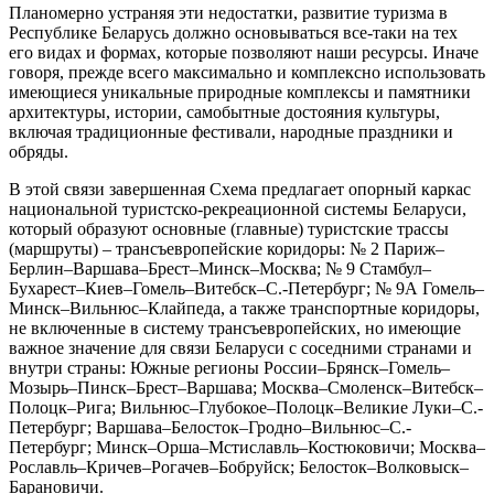
Планомерно устраняя эти недостатки, развитие туризма в
Республике Беларусь должно основываться все-таки на тех
его видах и формах, которые позволяют наши ресурсы. Иначе
говоря, прежде всего максимально и комплексно использовать
имеющиеся уникальные природные комплексы и памятники
архитектуры, истории, самобытные достояния культуры,
включая традиционные фестивали, народные праздники и
обряды.
В этой связи завершенная Схема предлагает опорный каркас
национальной туристско-рекреационной системы Беларуси,
который образуют основные (главные) туристские трассы
(маршруты) – трансъевропейские коридоры: № 2 Париж–
Берлин–Варшава–Брест–Минск–Москва; № 9 Стамбул–
Бухарест–Киев–Гомель–Витебск–С.-Петербург; № 9А Гомель–
Минск–Вильнюс–Клайпеда, а также транспортные коридоры,
не включенные в систему трансъевропейских, но имеющие
важное значение для связи Беларуси с соседними странами и
внутри страны: Южные регионы России–Брянск–Гомель–
Мозырь–Пинск–Брест–Варшава; Москва–Смоленск–Витебск–
Полоцк–Рига; Вильнюс–Глубокое–Полоцк–Великие Луки–С.-
Петербург; Варшава–Белосток–Гродно–Вильнюс–С.-
Петербург; Минск–Орша–Мстиславль–Костюковичи; Москва–
Рославль–Кричев–Рогачев–Бобруйск; Белосток–Волковыск–
Барановичи.