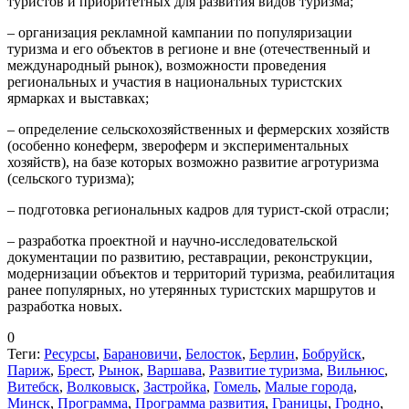
туристов и приоритетных для развития видов туризма;
– организация рекламной кампании по популяризации
туризма и его объектов в регионе и вне (отечественный и
международный рынок), возможности проведения
региональных и участия в национальных туристских
ярмарках и выставках;
– определение сельскохозяйственных и фермерских хозяйств
(особенно конеферм, звероферм и экспериментальных
хозяйств), на базе которых возможно развитие агротуризма
(сельского туризма);
– подготовка региональных кадров для турист-ской отрасли;
– разработка проектной и научно-исследовательской
документации по развитию, реставрации, реконструкции,
модернизации объектов и территорий туризма, реабилитация
ранее популярных, но утерянных туристских маршрутов и
разработка новых.
0
Теги:
Ресурсы
,
Барановичи
,
Белосток
,
Берлин
,
Бобруйск
,
Париж
,
Брест
,
Рынок
,
Варшава
,
Развитие туризма
,
Вильнюс
,
Витебск
,
Волковыск
,
Застройка
,
Гомель
,
Малые города
,
Минск
,
Программа
,
Программа развития
,
Границы
,
Гродно
,