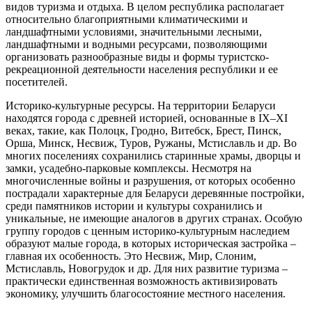
видов туризма и отдыха. В целом республика располагает
относительно благоприятными климатическими и
ландшафтными условиями, значительными лесными,
ландшафтными и водными ресурсами, позволяющими
организовать разнообразные виды и формы туристско-
рекреационной деятельности населения республики и ее
посетителей.
Историко-культурные ресурсы. На территории Беларуси
находятся города с древней историей, основанные в IХ–ХI
веках, такие, как Полоцк, Гродно, Витебск, Брест, Пинск,
Орша, Минск, Несвиж, Туров, Ружаны, Мстиславль и др. Во
многих поселениях сохранились старинные храмы, дворцы и
замки, усадебно-парковые комплексы. Несмотря на
многочисленные войны и разрушения, от которых особенно
пострадали характерные для Беларуси деревянные постройки,
среди памятников истории и культуры сохранились и
уникальные, не имеющие аналогов в других странах. Особую
группу городов с ценным историко-культурным наследием
образуют малые города, в которых историческая застройка –
главная их особенность. Это Несвиж, Мир, Слоним,
Мстиславль, Новогрудок и др. Для них развитие туризма –
практически единственная возможность активизировать
экономику, улучшить благосостояние местного населения.