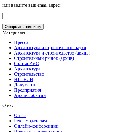
или введите ваш email адрес:
Материалы
Пресса
Архитектура и строительные науки
Архитектура и строительство (архив)
Строительный рынок (архив)
Статьи АиС
Архитектура
Строительство
HI-TECH
Документы
Предприятия
Архив событий
О нас
О нас
Рекламодателям
Онлайн-конференции
Новости, статьи, обзоры