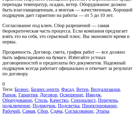
перепады температур, осадки, ветер. Оборудование должно
быть влагозащищенным, а монтаж — качественным. Хороший
подрядчик дает гарантию на работы — от 5 до 10 лет.
Согласование под ключ. Сбор разрешений — самая
бюрократическая часть процесса. Если компания предлагает
взять это на себя, это серьезный плюс. Вы экономите время и
нервы.
Прозрачность. Договор, смета, график работ — все должно
быть зафиксировано на бумаге. Избегайте устных
договоренностей и предоплаты без документов. Надежный
подрядчик всегда работает официально и отвечает за результат
по договору.
0
Теги:
Бизнес
,
Бизнес-центр
,
Фасад
,
Ветер
,
Визуализация
,
Рынок
,
Гарантия
,
Договор
,
Освещение
,
Имидж
,
Оборудование
,
Стиль
,
Качество
,
Специалист
,
Перечень
,
подключение
,
Подрядчик
,
Подсветка
,
Проектирование
,
Рабочий
,
Самая
,
Сбор
,
Сдача
,
Согласование
,
Этапы