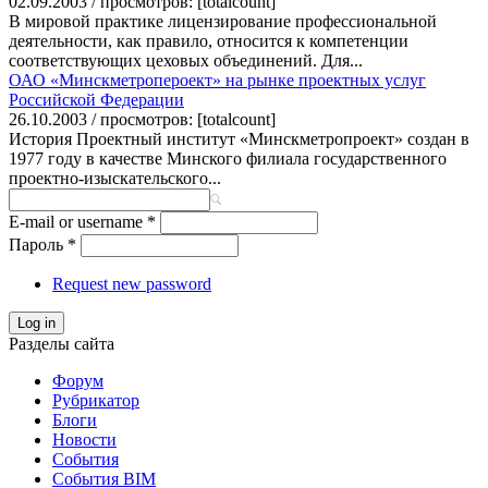
02.09.2003 / просмотров: [totalcount]
В мировой практике лицензирование профессиональной
деятельности, как правило, относится к компетенции
соответствующих цеховых объединений. Для...
ОАО «Минскметропероект» на рынке проектных услуг
Российской Федерации
26.10.2003 / просмотров: [totalcount]
История Проектный институт «Минскметропроект» создан в
1977 году в качестве Минского филиала государственного
проектно-изыскательского...
E-mail or username
*
Пароль
*
Request new password
Log in
Разделы сайта
Форум
Рубрикатор
Блоги
Новости
События
События BIM