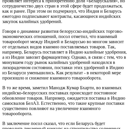
проявляет интереса к приобретению доли «Беларускалия», но
сотрудничество двух стран в этой сфере будет продолжаться,
как и ранее. При этом он подчеркнул, что Индия и Беларусь
ежегодно подписывают контракты, касающиеся индийских
закупок калийных удобрений.
Говоря о динамике развития белорусско-индийских торгово-
экономических отношений, посол отметил, что взаимный
товарооборот между Индией и Беларусью во многом зависит
от отдельных видов взаимно поставляемых товаров. Так,
например, Беларусь поставляет в Индию калийные удобрения,
а из Индии завозит фармацевтику. Однако, в связи с тем, что в
минувшем году рынок калийных удобрений находился в
лихорадочном состоянии, поставки этих удобрений в Индию
из Беларуси уменьшились. Как результат - в некоторой мере
произошло и снижение взаимного товарооборота.
В то же время, заметил Манодж Кумар Бхарти, во взаимных
индийско-белорусских поставках происходит постоянное
обновление товаров. Например, ожидается поставка в Индию
самосвалов БелАЗ. Естественно, что такие крупные поставки
существенно повлияют на увеличение взаимного
товарооборота.
В заключение посол сказал, что если Беларусь будет
проводить тендерный конкурс на строительство солнечных