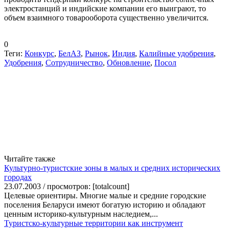
электростанций и индийские компании его выиграют, то
объем взаимного товарооборота существенно увеличится.
0
Теги:
Конкурс
,
БелАЗ
,
Рынок
,
Индия
,
Калийные удобрения
,
Удобрения
,
Сотрудничество
,
Обновление
,
Посол
Читайте также
Культурно-туристские зоны в малых и средних исторических
городах
23.07.2003 / просмотров: [totalcount]
Целевые ориентиры. Многие малые и средние городские
поселения Беларуси имеют богатую историю и обладают
ценным историко-культурным наследием,...
Туристско-культурные территории как инструмент