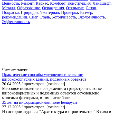
Ценность
,
Ремонт
,
Каркас
,
Комфорт
,
Конструкция
,
Ландшафт
,
Металл
,
Образование
,
Ограждения
,
Открытие
,
Сезон
,
Покраска
,
Природный материал
,
Проверка
,
Размер
,
рекомендации
,
Снег
,
Сталь
,
Устойчивость
,
Экологичность
,
Эффективность
Читайте также
Практические способы улучшения инсоляции
ширококорпусных зданий, подземных объектов...
20.04.2005 / просмотров: [totalcount]
Массовое появление в современном градостроительстве
широкоформатных и подземных объектов обусловлено
многими факторами, в том числе более...
35 лет на информационном поле Беларуси
27.12.2005 / просмотров: [totalcount]
Из истории журнала “Архитектура и строительство” Взгляд в