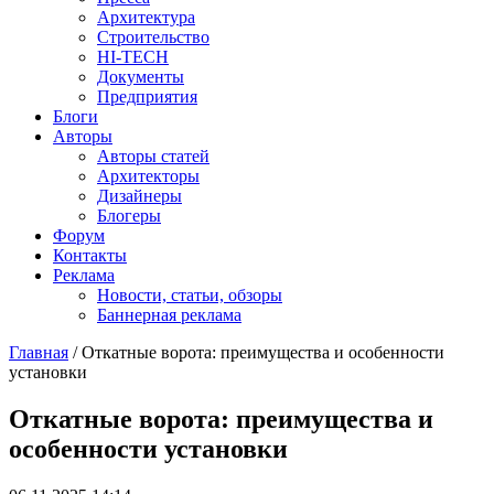
Архитектура
Строительство
HI-TECH
Документы
Предприятия
Блоги
Авторы
Авторы статей
Архитекторы
Дизайнеры
Блогеры
Форум
Контакты
Реклама
Новости, статьи, обзоры
Баннерная реклама
Главная
/
Откатные ворота: преимущества и особенности
установки
You are here
Откатные ворота: преимущества и
особенности установки