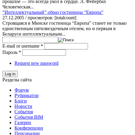
прошлое — это всегда укол в сердце. Л. Фейербах
Человеческая...
“Интеллектуальный” образ гостиницы “Европа”
27.12.2005 / просмотров: [totalcount]
Строящаяся в Минске гостиница “Европа” станет не только
единственным пятизвездочным отелем, но и первым в
Беларуси интеллектуальным...
E-mail or username
*
Пароль
*
Request new password
Log in
Разделы сайта
Форум
Рубрикатор
Блоги
Новости
События
События BIM
Галереи
Конференции
Персоналии