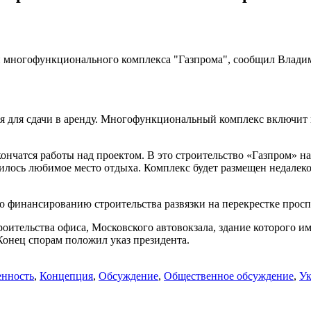
 и многофункционального комплекса "Газпрома", сообщил Влади
я для сдачи в аренду. Многофункциональный комплекс включит 
кончатся работы над проектом. В это строительство «Газпром» н
вилось любимое место отдыха. Комплекс будет размещен недалек
 по финансированию строительства развязки на перекрестке про
роительства офиса, Московского автовокзала, здание которого 
Конец спорам положил указ президента.
нность
,
Концепция
,
Обсуждение
,
Общественное обсуждение
,
Ук