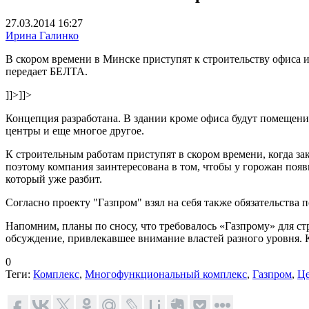
27.03.2014 16:27
Ирина Галинко
В скором времени в Минске приступят к строительству офиса
передает БЕЛТА.
]]>
]]>
Концепция разработана. В здании кроме офиса будут помещени
центры и еще многое другое.
К строительным работам приступят в скором времени, когда за
поэтому компания заинтересована в том, чтобы у горожан поя
который уже разбит.
Согласно проекту "Газпром" взял на себя также обязательства
Напомним, планы по сносу, что требовалось «Газпрому» для ст
обсуждение, привлекавшее внимание властей разного уровня. 
0
Теги:
Комплекс
,
Многофункциональный комплекс
,
Газпром
,
Це