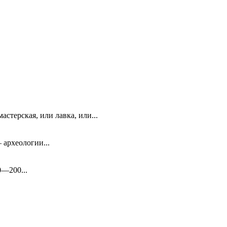
стерская, или лавка, или...
 археологии...
0—200...