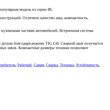
опулярная модель из серии IR;
онструкций. Отличное качество шва, компактность,
с кузовными частями автомобилей. Встроенная система
 детали благодаря режиму TIG Lift. Сварной шов получается
льных швов. Компактные размеры техники позволяют
ребитель
,
Рабочий
,
Самая
,
Сварка
,
Техника
,
Устойчивость
,