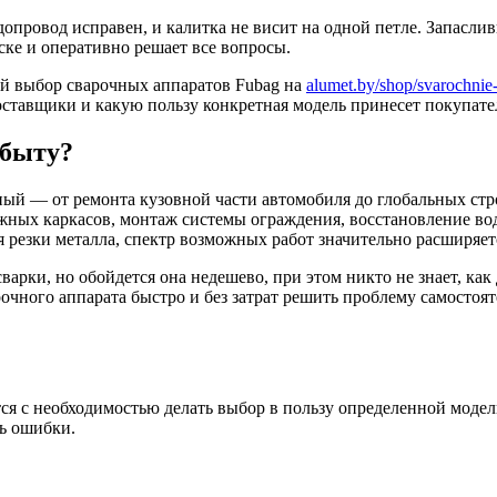
одопровод исправен, и калитка не висит на одной петле. Запасл
ке и оперативно решает все вопросы.
тый выбор сварочных аппаратов Fubag на
alumet.by/shop/svarochnie-
поставщики и какую пользу конкретная модель принесет покупате
 быту?
ный — от ремонта кузовной части автомобиля до глобальных ст
жных каркасов, монтаж системы ограждения, восстановление вод
резки металла, спектр возможных работ значительно расширяет
варки, но обойдется она недешево, при этом никто не знает, как
чного аппарата быстро и без затрат решить проблему самостоят
ся с необходимостью делать выбор в пользу определенной модел
ть ошибки.