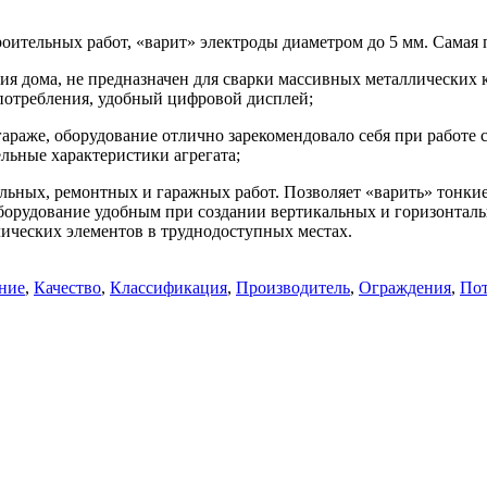
оительных работ, «варит» электроды диаметром до 5 мм. Самая п
я дома, не предназначен для сварки массивных металлических к
потребления, удобный цифровой дисплей;
гараже, оборудование отлично зарекомендовало себя при работе 
льные характеристики агрегата;
льных, ремонтных и гаражных работ. Позволяет «варить» тонкие
 оборудование удобным при создании вертикальных и горизонта
лических элементов в труднодоступных местах.
ние
,
Качество
,
Классификация
,
Производитель
,
Ограждения
,
Пот