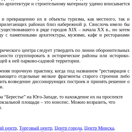
по архитектуре и строительному материалу удачно вписывается
 и превращению их в объекты туризма, как местного, так и
 прилегающих районах близ набережной р. Свислочь имело бы
существовавшего в ряде городов XIX – начала XX в., но затем
ду с памятниками архитектуры, музеями, кафе и ресторанами
орического центра следует утвердить по линии оборонительных
жности сгруппировать в исторические районы или историко-
ей к ней парково-садовой территории.
еняя порочную практику, когда под названием “реставрация с
чающего отдельные мелкие фрагменты старого строения либо
тить возведение диссонирующих построек и принять решение о
и.
а “Берестье” на Юго-Западе, то нахождение их на проспекте
окзальной площади – это нонсенс. Можно возразить, что
.
ый центр
,
Торговый центр
,
Центр города
,
Центр Минска
,