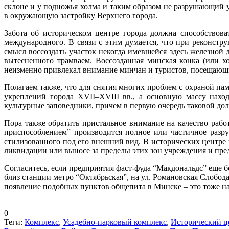
склоне и у подножья холма и таким образом не разрушающий у
в окружающую застройку Верхнего города.
Забота об историческом центре города должна способствов
международного. В связи с этим думается, что при реконст
смысл воссоздать участок некогда имевшейся здесь железной 
вытесненного трамваем. Воссозданная минская конка (или х
неизменно привлекал внимание минчан и туристов, посещаю
Полагаем также, что для снятия многих проблем с охраной па
укреплений города XVII–XVIII вв., а основную массу нахо
культурные заповедники, причем в первую очередь таковой д
Пора также обратить пристальное внимание на качество рабо
приспособлением” производится полное или частичное разр
стилизованного под его внешний вид. В исторических центре
ликвидации или выносе за пределы этих зон учреждения и пред
Согласитесь, если предприятия фаст-фуда “Макдональдс” еще б
близ станции метро “Октябрьская”, на ул. Романовская Слобод
появление подобных пунктов общепита в Минске – это тоже на
0
Теги:
Комплекс
,
Усадебно-парковый комплекс
,
Исторический ц