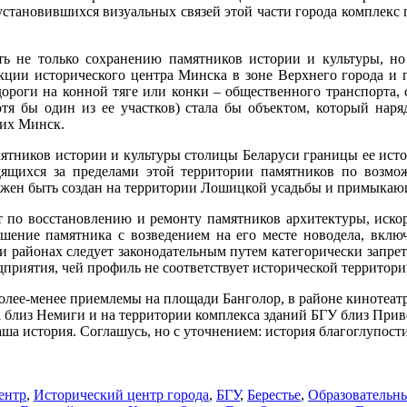
становившихся визуальных связей этой части города комплекс 
ать не только сохранению памятников истории и культуры, но
рукции исторического центра Минска в зоне Верхнего города и
дороги на конной тяге или конки – общественного транспорта, 
отя бы один из ее участков) стала бы объектом, который наря
щих Минск.
мятников истории и культуры столицы Беларуси границы ее ист
дящихся за пределами этой территории памятников по возмо
олжен быть создан на территории Лошицкой усадьбы и примыкающ
т по восстановлению и ремонту памятников архитектуры, искор
ушение памятника с возведением на его месте новодела, вклю
 и районах следует законодательным путем категорически запре
приятия, чей профиль не соответствует исторической территори
олее-менее приемлемы на площади Банголор, в районе кинотеатр
а близ Немиги и на территории комплекса зданий БГУ близ Прив
ша история. Соглашусь, но с уточнением: история благоглупости
ентр
,
Исторический центр города
,
БГУ
,
Берестье
,
Образовательн