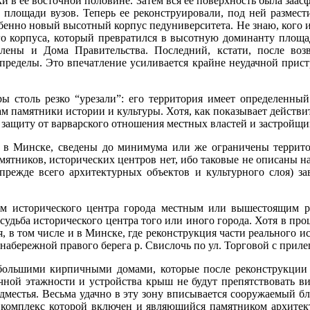
 в ее восточной половине. Затем вся ее поверхность была заасфа
лощади вузов. Теперь ее реконструировали, под ней размест
бенно новый высотный корпус педуниверситета. Не знаю, кого и
го корпуса, который превратился в высотную доминанту площад
ны и Дома Правительства. Последний, кстати, после возв
 пределы. Это впечатление усиливается крайне неудачной прист
ры столь резко “урезали”: его территория имеет определенны
ам памятники истории и культуры. Хотя, как показывает действи
х защиту от варварского отношения местных властей и застройщи
и в Минске, сведены до минимума или же ограничены террито
мятников, исторических центров нет, ибо таковые не описаны н
(прежде всего архитектурных объектов и культурного слоя) за
м исторического центра города местным или вышестоящим ру
 судьба исторического центра того или иного города. Хотя в пр
, в том числе и в Минске, где реконструкция части реального и
е набережной правого берега р. Свислочь по ул. Торговой с при
 небольшими кирпичными домами, которые после реконструкции
ичной этажности и устройства крыш не будут препятствовать 
едместья. Весьма удачно в эту зону вписывается сооружаемый б
в комплекс которой включен и являющийся памятником архите