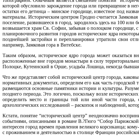
топографией. Обычным является смешение понятий “историчес
которой обусловило зарождение города или превращение в не
остатки его детинца – минское городище, известное под назв
материалы. Историческим центром Гродно считается Замковая 
поселение, развившееся в город, зародилось здесь на 100 или 
возвышается храм Св. Софии, забывая о полоцком городище, с 
планировочного развития городов исторические ядра некоторых
позднейшей застройки и перепланировки утратили свои отли
например, Замковая гора в Витебске.
Таким образом, историческое ядро города может оказаться в
расположенные вне городов монастыри в силу территориально
Полоцке, Кутеинский в Орше, усадьба Лошица, некогда бывшая 
Что же представляет собой исторический центр города, каков
нормативных документах, определим его как часть городской т
размещаются основные памятники истории и культуры. Разумее
позднего периода. Это логично, поскольку возле исторических 
определить место и границы той или иной части города, 
археологических исследований – раскопок и наблюдений, кот
Кстати, понятие “исторический центр” неоднозначно восприн
событиями, описанными в романе В.?Гюго “Собор Парижской б
интересен город времен правления великого корсиканца; кому-
с проживанием и деятельностью в столице Франции российск