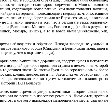
ся та часть городской структуры, появление (или основание)
ненно, что историческим ядром современного Минска являются
елений, содержащие более ранние, чем напластования Замчища,
, найдены материалы, позволяющие утверждать, что постоянное
гают, что их город берет начало от Верхнего замка, на котором
не случайно: причина в том, что в результате территориально-
рии (Волковыск, Мстиславль, Рогачев и др.) либо в результате
Минск, Мозырь, Пинск), а то и вовсе были уничтожены, как,
аруси наблюдается и обратное. Некогда загородные усадьбы и
рты современного города (Спасский и Бельчицкий монастыри в
 центру, чем к окраине города).
вторять заумно-путанные дефиниции, содержащиеся в некоторых
е с историей данного города или страны в целом, и на которой
ь то детинец эпохи Киевской Руси либо городской замок более
сады, концы, предместья и т.д. Здесь следует оговориться, что
 теперь возможно только путем методических, планомерных
а истории НАН Беларуси.
иже, одни стремятся увидеть памятники истории, связанные с
вописал во всемирно известном романе А. Дюма-отец; третьим
онистов, а кое-кого привлекают мемориальные места, связанные