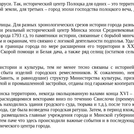
аруси. Так, исторический центр Полоцка для одних – это террит
 земли, для третьих – город эпохи господства полоцкого веча, 
олицы. Для разных хронологических срезов истории города разн
сли реальный исторический центр Минска эпохи Средневековья
рода 1793 г.), то памятники истории, связанные с борьбой мин
 и окраинам, что связано с логикой деятельности подполья. Уда
 в границы города по мере расширения его территории в X
Скорой помощи и Белая дача, а также ряд селищ (остатков сел
истории и культуры, тем не менее тесно связаны с историе
сбыта изделий городских ремесленников. К сожалению, не
добавить, и равнодушие) структур Министерства культуры, пр
жилой и промышленной застройки, отданы под гаражные кооперат
ска территорию, некогда окольцованную валами конца XVI – XV
 расходящимися векторами вниз по течению Свислочи (преиму
 находились здания гродского суда, тюрьма и т.д.), после того 
да, где была возведена городская ратуша. Затем, в период вхо
 размещались главные учреждения города и Минской губернии.
ем паче что здесь происходили важные события и в последующи
рического центра города.