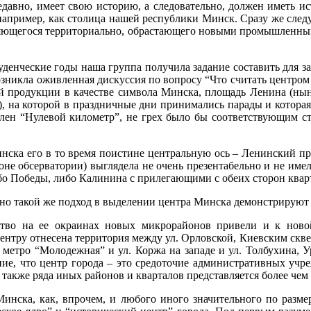
давно, имеет свою историю, а следовательно, должен иметь ис
например, как столица нашей республики Минск. Сразу же следу
иряющегося территориально, обрастающего новыми промышленны
денческие годы наша группа получила задание составить для за
озникла оживленная дискуссия по вопросу “Что считать центро
ой продукции в качестве символа Минска, площадь Ленина (нын
), на которой в праздничные дни принимались парады и которая
новлен “Нулевой километр”, не грех было бы соответствующим 
нска его в то время поистине центральную ось – Ленинский про
йоне обсерватории) выглядела не очень презентабельно и не им
бо Победы, либо Калинина с прилегающими с обеих сторон квар
рно такой же подход в выделении центра Минска демонстрируют
тво на ее окраинах новых микрорайонов привели и к новой 
нтру отнесена территория между ул. Орловской, Киевским сквер
 метро “Молодежная” и ул. Коржа на западе и ул. Толбухина, 
ие, что центр города – это средоточие административных учре
 также ряда иных районов и кварталов представляется более че
Минска, как, впрочем, и любого иного значительного по разме