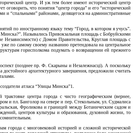
торический центр. И уж тем более имеют исторический центр
ет оговорить, что понятия “центр города” и его “исторический
ми и “спальными” районами, делящегося на административные
нятий по иностранному языку тему “Город, в котором я учусь”.
м Минска?”. Назывались Привокзальная площадь с Бобруйскими
е Независимости) с Домом Правительства, Круглая площадь с
 уже по самому своему названию претендовала на центральное
структурам горисполкома подумать о возвращении ей прежнего
спект (позднее пр. Ф. Скарыны и Незалежнасці). А поскольку
ела достойного архитектурного завершения, предложили считать
талами.
 создатели атласа “Улицы Минска”1.
трактовке центра города с чисто географическим (вернее,
ом и пл. Банголор на севере и пер. Стекольным, ул. Судмалиса
Уральская, Фроликова и границей между Ботаническим садом и
ждений, центров культуры и образования, духовной жизни, то
м сомнительным.
рам города с многовековой историей и сложной исторической