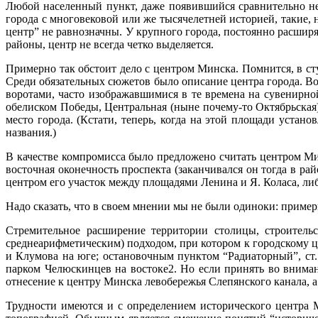
Любой населенный пункт, даже появившийся сравнительно не
города с многовековой или же тысячелетней историей, такие, 
центр” не равнозначны. У крупного города, постоянно расш
районы, центр не всегда четко выделяется.
Примерно так обстоит дело с центром Минска. Помнится, в сту
Среди обязательных сюжетов было описание центра города. В
воротами, часто изображавшимися в те времена на сувенирн
обелиском Победы, Центральная (ныне почему-то Октябрьская
место города. (Кстати, теперь, когда на этой площади уста
названия.)
В качестве компромисса было предложено считать центром Ми
восточная оконечность проспекта (заканчивался он тогда в ра
центром его участок между площадями Ленина и Я. Коласа, ли
Надо сказать, что в своем мнении мы не были одиноки: приме
Стремительное расширение территории столицы, строительс
среднеарифметическим) подходом, при котором к городскому це
и Клумова на юге; остановочным пунктом “Радиаторный”, ст.
парком Челюскинцев на востоке2. Но если принять во вниман
отнесение к центру Минска левобережья Слепянского канала, а
Трудности имеются и с определением исторического центра 