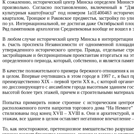
К сожалению, исторический центр Минска определен Министе
произвольно. Согласно постановлению, включенный в “Дзяр
культурныя каштоўнасці” под номером 1а1Е400463 историче
кварталом, Троицкое и Раковское предместья, застройку по у
по ул. Интернациональной, не достигая даже Октябрьской пл
Ряд памятников археологии Средневековья вообще не вошел в э
В любом случае исторический центр Минска в интерпретации
в. (часть проспекта Независимости от одноименной площади
утвержденного исторического центра. Правда, отдельные ст
застройщикам и беспринципным проектантам вторгаться на э
определенного периода, который, собственно, и является памя
В качестве положительного примера бережного отношения к и
в целом. Впервые очутившись в этом городе в 1997 г., я был
преимущественно XIX – первой трети XX в., с которой органич
но диссонирующего с ансамблем города высотным зданием гос
высотой более трех этажей, причем и строительными материал
Попытка примирить новое строение с историческим центром
расположенного почти напротив торгового дома “На Немиге” и
стилизованы под конец XVII – XVIII в. Они и архитектурой, 
этажам, все здание в целом оставляет негативное впечатление 
То, как неосторожное, претенциозное вмешательство разруша