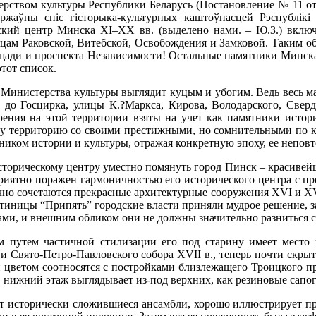
рством культуры Республики Беларусь (Постановление № 11 от 
жаўны спіс гісторыка-культурных каштоўнасцей Рэспублікі 
ский центр Минска XI–XX вв. (выделено нами. – Ю.З.) вклю
лицам Раковской, Витебской, Освобождения и Замковой. Таким 
ощади и проспекта Независимости! Остальные памятники Минска
тот список.
 Министерства культуры выглядит куцым и убогим. Ведь весь 
 до Госцирка, улицы К.?Маркса, Кирова, Володарского, Свердл
роения на этой территории взяты на учет как памятники истор
ту территорию со своими престижными, но сомнительными по ку
тником истории и культуры, отражая конкретную эпоху, ее непов
сторическому центру уместно помянуть город Пинск – красивейш
 приятно поражен гармоничностью его исторического центра с пр
но сочетаются прекрасные архитектурные сооружения XVI и XVIII
тиницы “Припять” городские власти приняли мудрое решение, з
ами, и внешним обликом они не должны значительно разниться 
 путем частичной стилизации его под старину имеет место 
 Свято-Петро-Павловского собора XVII в., теперь почти скрыт
и цветом соотносятся с постройками близлежащего Троицкого пре
– нижний этаж выглядывает из-под верхних, как резиновые сапог
ет исторически сложившиеся ансамбли, хорошо иллюстрирует п