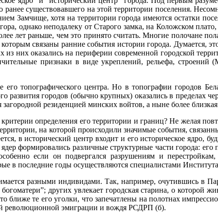
кое ядро” и “исторический центр” города. Под первым разумеет
го ранее существовавшего на этой территории поселения. Несом
анием Замчище, хотя на территории города имеются остатки пос
гора, однако неподалеку от Старого замка, на Коложском плато
более лет раньше, чем это принято считать. Многие полочане пола
которым связаны ранние события истории города. Думается, это 
 из них оказались на периферии современной городской террито
чительные признаки в виде укреплений, рельефа, строений (
не его топографического центра. Но в топографии городов Бел
го развития городов (обычно крупных) оказались в пределах че
загородной резиденцией минских войтов, а ныне более близкая к
ы критерии определения его территории и границ? Не желая по
ерритории, на которой происходили значимые события, связанны
тся, в исторический центр входит и его историческое ядро, буд
ядер формировались различные структурные части города: его по
особенно если он подвергался разрушениям и перестройкам,
орые в последние годы осуществляются специалистами Институт
имается разными индивидами. Так, например, очутившись в Пар
огоматери”; других увлекает городская старина, о которой жи
то ближе те его уголки, что запечатлены на полотнах импресси
ой революционной эмиграции и вождя РСДРП (б).