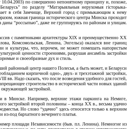
10.04.2003) по совершенно непонятному принципу и, похоже,
Беларусь” по разделу “Матэрыяльныя нерухомыя гісторыка-
чает в себя Замчище, Верхний город с примыкающим к нему
образом, южная граница исторического центра Минска проходит
 даны “россыпью”, даже не группируясь по районам и улицам.
массив с памятниками архитектуры XIX и преимущественно XX
ова, Комсомольская, Ленина, Энгельса) оказался вне границ
ии и культуры, что, впрочем, не может помешать напористым
льтурной ценности строениями, разрушая ансамбль застройки
торимые и своеобразные дух и стиль.
ий районный центр нашего Полесья, а быть может, и Беларуси
еобладанием кирпичной одно-, двух- и трехэтажной застройки,
 вв. Надо сказать, что после возведения удобного для гостей,
апрещающее строительство в исторической части новых зданий
с окружающей застройкой.
и в Минске. Например, верхние этажи паркинга на Немиге,
ого застройкой второй половины – конца XX в., весьма удачно
дместья. Но слово “удачно” здесь относится только к верхним
и из-под бархатного вечернего платья.
ример площади Независимости (быв. пл. Ленина). Немногие из