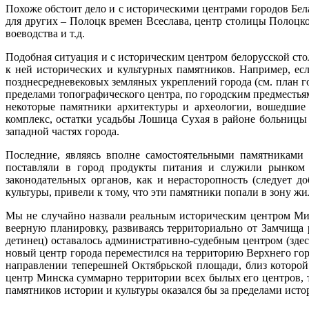
Похоже обстоит дело и с историческими центрами городов Бел
для других – Полоцк времен Всеслава, центр столицы Полоцкой
воеводства и т.д.
Подобная ситуация и с историческим центром белорусской ст
к ней исторических и культурных памятников. Например, е
позднесредневековых земляных укреплений города (см. план го
пределами топографического центра, по городским предместьям
некоторые памятники архитектуры и археологии, вошедшие
комплекс, остатки усадьбы Лошица Сухая в районе больницы 
западной частях города.
Последние, являясь вполне самостоятельными памятниками 
поставляли в город продукты питания и служили рынком 
законодательных органов, как и нерасторопность (следует 
культуры, привели к тому, что эти памятники попали в зону 
Мы не случайно назвали реальным историческим центром Мин
веерную планировку, развиваясь территориально от Замчища
детинец) оставалось административно-судебным центром (здесь
новый центр города переместился на территорию Верхнего горо
направлении теперешней Октябрьской площади, близ которой
центр Минска суммарно территории всех былых его центров, т
памятников истории и культуры оказался бы за пределами исто