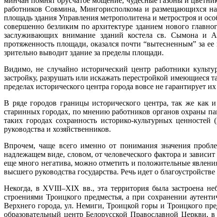
минчан помнят брусчатое мощение, чудесные газоны и цветники
работников Совмина, Мингорисполкома и размещающихся на п
площадь здания Управления метрополитена и метростроя и осо
совершенно безликим по архитектуре зданием нового главно
заслуживающих внимание зданий костела св. Сымона и Але
протяженность площади, оказался почти “вытесненным” за ее
зрительно выводит здание за пределы площади.
Видимо, не случайно исторический центр работники культу
застройку, разрушать или искажать перестройкой имеющиеся т
пределах исторического центра города вовсе не гарантирует и
В ряде городов границы исторического центра, так же как 
старинных городах, по мнению работников органов охраны па
таких городах сохранность историко-культурных ценностей 
руководства и хозяйственников.
Впрочем, чаще всего именно от понимания значения пробле
надлежащем виде, словом, от человеческого фактора и зависит
еще много негатива, можно отметить и положительные явления
высшего руководства государства. Речь идет о благоустройств
Некогда, в XVIII–XIX вв., эта территория была застроена
строениями Троицкого предместья, а при сохранении аутент
Верхнего города, ул. Немиги, Троицкой горы и Троицкого пр
образовательный центр Белорусской Православной Церкви, 