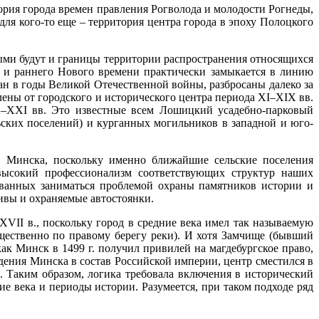
ория города времен правления Рогволода и молодости Рогнеды,
для кого-то еще – территория центра города в эпоху Полоцкого
ыми будут и границы территории распространения относящихся
 и раннего Нового времени практически замыкается в линию
чан в годы Великой Отечественной войны, разбросаны далеко за
лены от городского и исторического центра периода XI–XIX вв.
X–XXI вв. Это известные всем Лошицкий усадебно-парковый
ьских поселений) и курганных могильников в западной и юго-
й Минска, поскольку именно ближайшие сельские поселения
высокий профессионализм соответствующих структур наших
изванных заниматься проблемой охраны памятников истории и
ивы и охраняемые автостоянки.
II в., поскольку город в средние века имел так называемую
щественно по правому берегу реки). И хотя Замчище (бывший
как Минск в 1499 г. получил привилей на магдебургское право,
ждения Минска в состав Российской империи, центр сместился в
 Таким образом, логика требовала включения в исторический
е века и периоды истории. Разумеется, при таком подходе ряд