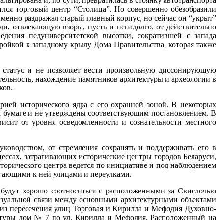
льтирована и, по сути, превратилась в стоянку автотранспорта
ился торговый центр “Столица”. Но совершенно обезобразили
менно раздражал старый главный корпус, но сейчас он “укрыт”
и, отвлекающую взоры, пусть и ненадолго, от действительно
едения педуниверситетской высотки, сократившей с запада
ройкой к западному крылу Дома Правительства, которая также
й статус и не позволяет вести произвольную диссонирующую
тельность, нахождение памятников архитектуры и археологии в
ков.
рией исторического ядра с его охранной зоной. В некоторых
а бумаге и не утверждены соответствующим постановлением. В
висит от уровня осведомленности и сознательности местного
ководством, от стремления сохранять и поддерживать его в
оцессах, затрагивающих исторические центры городов Беларуси,
сторического центра ведется по инициативе и под наблюдением
легающими к ней улицами и переулками.
 будут хорошо соотноситься с расположенными за Свислочью
визуальной связи между основными архитектурными объектами
лиз пересечения улиц Торговая и Кирилла и Мефодия Духовно-
ктуры дом № 7 по ул. Кирилла и Мефодия. Расположенный на