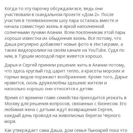
Когда-то эту парочку обсуждали все, ведь они
участвовали в скандальном проекте «Дом-2». После
участия в телевизионном шоу пара осталась вместе и
начала совместную жизнь в яркой наполненной
солнечными лучами Алании. Всем поклонникам этой пары
хорошо известна их обыденная жизнь. Всё потому, что
Даша регулярно добавляет новые фото в Инстаграме, а
также видеоролики на своём канале на YouTube. Судя по
ним, в Турции молодой паре живётся хорошо.
Дарья и Сергей приняли решение жить в Алании потому,
что здесь круглый год царит тепло, а красоты морских и
горных видов поражают воображение. Кроме того, Дарье
нравится, сколь дружелюбны здешние жители и
насколько хорошо они относятся к детям.
Время от времени главе семейства приходится уезжать в
Москву для решения вопросов, связанных с бизнесом. Его
любимая жена с детьми ждут возвращения Сергея,
каждый день проводя на живописных берегах Чёрного
моря.
Как утверждает сама Даша, дом семья Пынзарей пока что