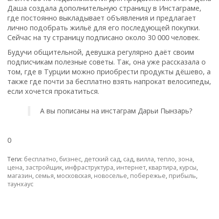
Даша создала дополнительную страницу в Инстаграме,
где постоянно выкладывает объявления и предлагает
лично подобрать жильё для его последующей покупки.
Сейчас на ту страницу подписано около 30 000 человек.
Будучи общительной, девушка регулярно даёт своим
подписчикам полезные советы. Так, она уже рассказала о
том, где в Турции можно приобрести продукты дёшево, а
также где почти за бесплатно взять напрокат велосипеды,
если хочется прокатиться.
А вы пописаны на инстаграм Дарьи Пынзарь?
0
Теги:
бесплатно
,
бизнес
,
детский сад
,
сад
,
вилла
,
тепло
,
зона
,
цена
,
застройщик
,
инфраструктура
,
интернет
,
квартира
,
курсы
,
магазин
,
семья
,
московская
,
новоселье
,
побережье
,
прибыль
,
таунхаус