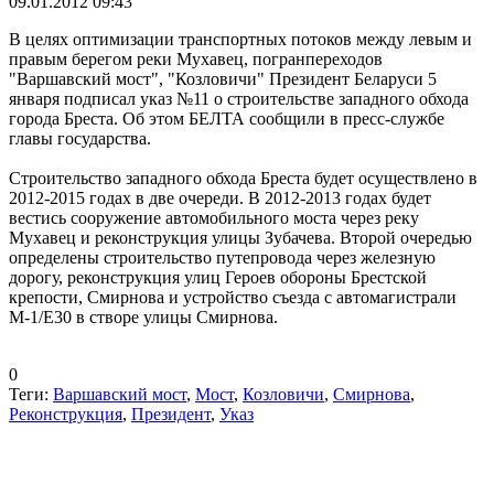
09.01.2012 09:43
В целях оптимизации транспортных потоков между левым и
правым берегом реки Мухавец, погранпереходов
"Варшавский мост", "Козловичи" Президент Беларуси 5
января подписал указ №11 о строительстве западного обхода
города Бреста. Об этом БЕЛТА сообщили в пресс-службе
главы государства.
Строительство западного обхода Бреста будет осуществлено в
2012-2015 годах в две очереди. В 2012-2013 годах будет
вестись сооружение автомобильного моста через реку
Мухавец и реконструкция улицы Зубачева. Второй очередью
определены строительство путепровода через железную
дорогу, реконструкция улиц Героев обороны Брестской
крепости, Смирнова и устройство съезда с автомагистрали
М-1/Е30 в створе улицы Смирнова.
0
Теги:
Варшавский мост
,
Мост
,
Козловичи
,
Смирнова
,
Реконструкция
,
Президент
,
Указ