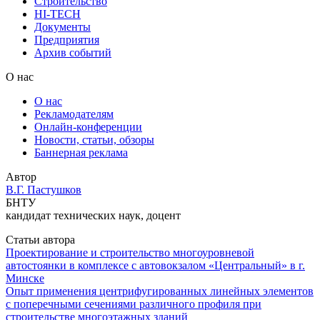
Строительство
HI-TECH
Документы
Предприятия
Архив событий
О нас
О нас
Рекламодателям
Онлайн-конференции
Новости, статьи, обзоры
Баннерная реклама
Автор
В.Г. Пастушков
БНТУ
кандидат технических наук, доцент
Статьи автора
Проектирование и строительство многоуровневой
автостоянки в комплексе с автовокзалом «Центральный» в г.
Минске
Опыт применения центрифугированных линейных элементов
с поперечными сечениями различного профиля при
строительстве многоэтажных зданий