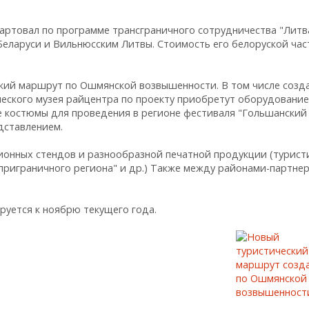
ртовал по программе трансграничного сотрудничества "Литва
еларуси и Вильнюсским Литвы. Стоимость его белоруской час
кий маршрут по Ошмянской возвышенности. В том числе созда
ческого музея райцентра по проекту приобретут оборудование
е костюмы для проведения в регионе фестиваля "Гольшанский
дставлением.
онных стендов и разнообразной печатной продукции (турист
 приграничного региона" и др.) Также между районами-партне
ируется к ноябрю текущего года.