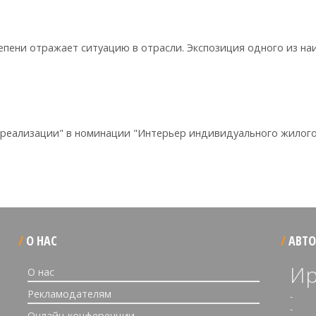
тепени отражает ситуацию в отрасли. Экспозиция одного из на
и реализации" в номинации "Интерьер индивидуального жилог
О НАС
АВТО
Ир
О нас
Рекламодателям
-
-
Онлайн-конференции