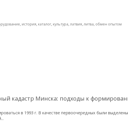
орудование
,
история
,
каталог
,
культура
,
латвия
,
литва
,
обмен опытом
ный кадастр Минска: подходы к формирова
ироваться в 1993 г. В качестве первоочередных были выделены
..