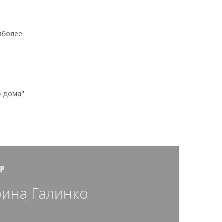
иболее
о дома"
Р
ина Галинко