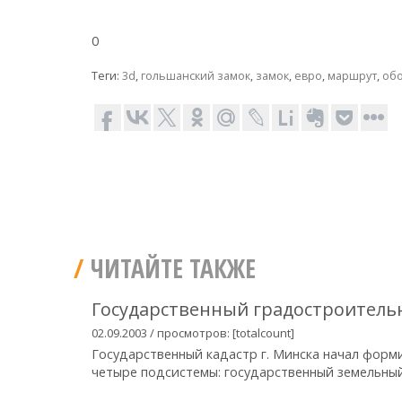
0
Теги:
3d
,
гольшанский замок
,
замок
,
евро
,
маршрут
,
об
ЧИТАЙТЕ ТАКЖЕ
Государственный градостроитель
02.09.2003 / просмотров: [totalcount]
Государственный кадастр г. Минска начал форм
четыре подсистемы: государственный земельный.