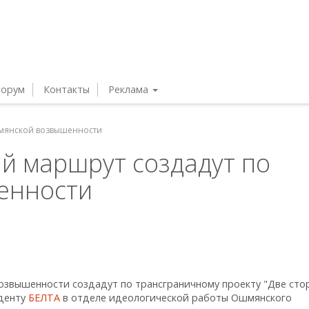
орум
Контакты
Реклама
шмянской возвышенности
й маршрут создадут по
енности
звышенности создадут по трансграничному проекту "Две сто
нденту
БЕЛТА
в отделе идеологической работы Ошмянского