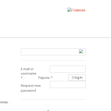
E-mail or
username
log in
Пароль
*
*
Request new
password
роны -