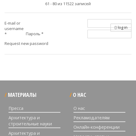
61 - 80 из 11522 записей
E-mail or
log in
username
Пароль
*
*
Request new password
МАТЕРИАЛЫ
О НАС
Пресса
О нас
Архитектура и
Рекламодателям
строительные науки
Онлайн-конференции
Архитектура и