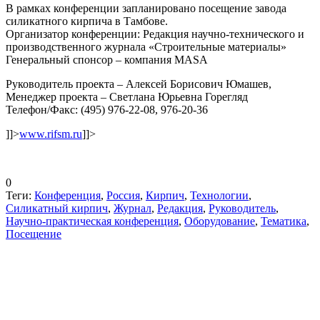
В рамках конференции запланировано посещение завода
силикатного кирпича в Тамбове.
Организатор конференции: Редакция научно-технического и
производственного журнала «Строительные материалы»
Генеральный спонсор – компания MASA
Руководитель проекта – Алексей Борисович Юмашев,
Менеджер проекта – Светлана Юрьевна Горегляд
Телефон/Факс: (495) 976-22-08, 976-20-36
]]>
www
.rifsm.ru
]]>
0
Теги:
Конференция
,
Россия
,
Кирпич
,
Технологии
,
Силикатный кирпич
,
Журнал
,
Редакция
,
Руководитель
,
Научно-практическая конференция
,
Оборудование
,
Тематика
,
Посещение