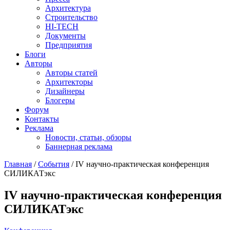
Архитектура
Строительство
HI-TECH
Документы
Предприятия
Блоги
Авторы
Авторы статей
Архитекторы
Дизайнеры
Блогеры
Форум
Контакты
Реклама
Новости, статьи, обзоры
Баннерная реклама
Главная
/
События
/
IV научно-практическая конференция
СИЛИКАТэкс
You are here
IV научно-практическая конференция
СИЛИКАТэкс