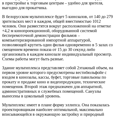
в пристройке к торговым центрам – удобно для зрителя,
выгодно для прокатчика.
В белорусском мультиплексе будет 5 кинозалов, от 140 до 279
зрительских мест в каждом, общей вместимостью 1012
человек. Они разместятся вокруг расположенной на отметке
+4,2 м кинопроекционной, оборудованной системой
бесперемоточной демонстрации фильмов –
компьютеризированной импортной аппаратурой,
позволяющей крутить один фильм одновременно в 5 залах со
смещением времени показа от 15 до 30 секунд либо
организовать в каждом кинозале индивидуальный просмотр.
Схемы работы могут быть разные.
Здание мультиплекса представляет собой 2­этажный объем, на
первом уровне которого предусмотрены вестибюль­фойе с
входом в кинозалы, кассы, буфет, торговые павильоны по
прокату и продаже кино­ и видеопродукции, технические
помещения. Второй этаж предназначен для аппаратной,
административных и служебных помещений. Санузлы
вынесены в цокольный уровень.
Мультиплекс имеет в плане форму эллипса. Она показалась
проектировщикам наиболее оптимальной, максимально
вписывающейся в окружающую застройку и природный