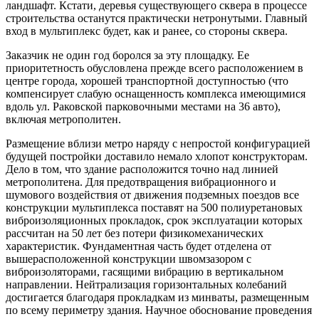
ландшафт. Кстати, деревья существующего сквера в процессе
строительства останутся практически нетронутыми. Главный
вход в мультиплекс будет, как и ранее, со стороны сквера.
Заказчик не один год боролся за эту площадку. Ее
приоритетность обусловлена прежде всего расположением в
центре города, хорошей транспортной доступностью (что
компенсирует слабую оснащенность комплекса имеющимися
вдоль ул. Раковской парковочными местами на 36 авто),
включая метрополитен.
Размещение вблизи метро наряду с непростой конфигурацией
будущей постройки доставило немало хлопот конструкторам.
Дело в том, что здание расположится точно над линией
метрополитена. Для предотвращения вибрационного и
шумового воздействия от движения подземных поездов все
конструкции мультиплекса поставят на 500 полиуретановых
вибро­изоляционных прокладок, срок эксплуатации которых
рассчитан на 50 лет без потери физико­механических
характеристик. Фундаментная часть будет отделена от
вышерасположенной конструкции швом­зазором с
виброизоляторами, гасящими вибрацию в вертикальном
направлении. Нейтрализация горизонтальных колебаний
достигается благодаря прокладкам из минваты, размещенным
по всему периметру здания. Научное обоснование проведения