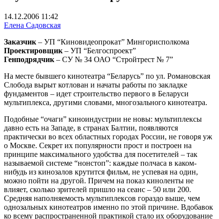
14.12.2006 11:42
Елена Садовская
Заказчик
– УП “Киновидеопрокат” Мингорисполкома
Проектировщик
– УП “Белгоспроект”
Генподрядчик
– СУ № 34 ОАО “Стройтрест № 7”
На месте бывшего кинотеатра “Беларусь” по ул. Романовская
Слобода вырыт котлован и начаты работы по закладке
фундаментов – идет строительство первого в Беларуси
мультиплекса, другими словами, многозального кинотеатра.
Подобные “очаги” киноиндустрии не новы: мультиплексы
давно есть на Западе, в странах Балтии, появляются
практически во всех областных городах России, не говоря уж
о Москве. Секрет их популярности прост и построен на
принципе максимального удобства для посетителей – так
называемой системе “нон­стоп”: каждые полчаса в каком­
нибудь из кинозалов крутится фильм, не успевая на один,
можно пойти на другой. Причем на показ киноленты не
влияет, сколько зрителей пришло на сеанс – 50 или 200.
Средняя наполняемость мультиплексов гораздо выше, чем
однозальных кинотеатров именно по этой причине. Вдобавок
ко всему распространенной практикой стало их оборудование