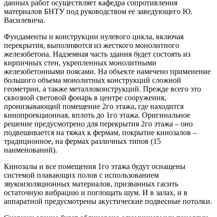
данных работ осуществляет кафедра сопротивления
материалов БНТУ под руководством ее заведующего Ю.
Василевича.
Фундаменты и конструкции нулевого цикла, включая
перекрытия, выполняются из жесткого монолитного
железобетона. Надземная часть здания будет состоять из
кирпичных стен, укрепленных монолитными
железобетонными поясами. На объекте намечено применение
большого объема монолитных конструкций сложной
геометрии, а также металлоконструкций. Прежде всего это
сквозной световой фонарь в центре сооружения,
пронизывающий помещение 2­го этажа, где находится
кинопроекционная, вплоть до 1­го этажа. Оригинальное
решение предусмотрено для перекрытия 2­го этажа – оно
подвешивается на тяжах к фермам, покрытие кинозалов –
традиционное, на фермах различных типов (15
наименований).
Кинозалы и все помещения 1­го этажа будут оснащены
системой плавающих полов с использованием
звукоизоляционных материалов, призванных гасить
остаточную вибрацию и поглощать шум. И в залах, и в
аппаратной предусмотрены акустические подвесные потолки.