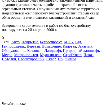
Снаружи здание будет облицовано алюминиевыми панелями,
административная часть и фойе – витражной системой с
зеркальным стеклом. Окружающая мультиплекс территория
подвергнется комплексному благоустройству: старый сквер
облагородят, в нем появятся альпинарий и скальный сад.
Завершение строительства и работ по благоустройству
планируется на 2­й квартал 2008 г.
0
Теги:
Авто
,
Покрытие
,
Белгоспроект
,
БНТУ
,
Сад
,
Генподрядчик
,
Деревья
,
Помещение
,
Квартал
,
Заказчик
,
Оборудование
,
Котлован
,
Ландшафт
,
Природный ландшафт
,
Метро
,
Метрополитен
,
Мультиплекс
,
Стройтрест
,
Показ
,
Потолки
,
Проектировщик
,
Сквер
,
СУ
,
Фильм
Читайте также