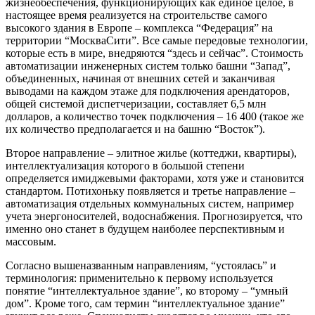
жизнеобеспечения, функционирующих как единое целое, в
настоящее время реализуется на строительстве самого
высокого здания в Европе – комплекса “Федерация” на
территории “Москва­Сити”. Все самые передовые технологии,
которые есть в мире, внедряются “здесь и сейчас”. Стоимость
автоматизации инженерных систем только башни “Запад”,
объединенных, начиная от внешних сетей и заканчивая
выводами на каждом этаже для подключения арендаторов,
общей системой диспетчеризации, составляет 6,5 млн
долларов, а количество точек подключения – 16 400 (такое же
их количество предполагается и на башню “Восток”).
Второе направление – элитное жилье (коттеджи, квартиры),
интеллектуализация которого в большой степени
определяется имиджевыми факторами, хотя уже и становится
стандартом. Потихоньку появляется и третье направление –
автоматизация отдельных коммунальных систем, например
учета энергоносителей, водоснабжения. Прогнозируется, что
именно оно станет в будущем наиболее перспективным и
массовым.
Согласно вышеназванным направлениям, “устоялась” и
терминология: применительно к первому используется
понятие “интеллектуальное здание”, ко второму – “умный
дом”. Кроме того, сам термин “интеллектуальное здание”