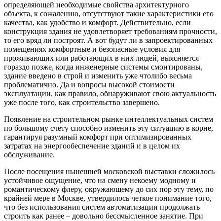
определяющей необходимые свойства архитектурного
объекта, к сожалению, отсутствуют такие характеристики его
качества, как удобство и комфорт. Действительно, если
конструкция здания не удовлетворяет требованиям прочности,
то его вряд ли построят. А вот будут ли в запроектированных
помещениях комфортные и безопасные условия для
проживающих или работающих в них людей, выясняется
гораздо позже, когда инженерные системы смонтированы,
здание введено в строй и изменить уже что­либо весьма
проблематично. Да и вопросы высокой стоимости
эксплуатации, как правило, обнаруживают свою актуальность
уже после того, как строительство завершено.
Появление на строительном рынке интеллектуальных систем
по большому счету способно изменить эту ситуацию в корне,
гарантируя разумный комфорт при оптимизированных
затратах на энергообеспечение зданий и в целом их
обслуживание.
После посещения нынешней московской выставки сложилось
устойчивое ощущение, что на смену некоему модному и
романтическому флеру, окружающему до сих пор эту тему, по
крайней мере в Москве, утвердилось четкое понимание того,
что без использования систем автоматизации продолжать
строить как ранее – довольно бессмысленное занятие. При