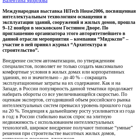
Валентина Морозова
Международная выставка Hi­Tech House­2006, посвященная
интеллектуальным технологиям оснащения и
эксплуатации зданий, сооружений и жилых домов, прошла
9–12 ноября в московском Гостином Дворе. По
приглашению организатора этого авторитетнейшего в
данной отрасли мероприятия – компании “Мидэкспо” –
участие в ней принял журнал “Архитектура и
строительство”.
Внедрение систем автоматизации, по утверждениям
специалистов, позволяет не только создать максимально
комфортные условия в жилых домах или корпоративных
зданиях, но и значительно – до 40 % – сокращать
эксплуатационные затраты на их содержание. Как и на
Западе, в России популярность данной тематики продолжает
набирать обороты со все увеличивающейся скоростью. По
оценкам экспертов, сегодняшний объем российского рынка
интеллектуальных систем превысил уровень прошлого года
на 20 %. Тенденция к дальнейшему росту усиливается из года
в год: в России стабильно высок спрос на элитную
недвижимость с использованием интеллектуальных
технологий, широкое внедрение получают типовые “умные”
решения при строительстве высотных жилых домов,
коттеджных поселков, таунхаусов.