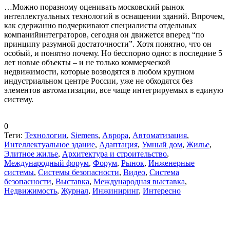
…Можно по­разному оценивать московский рынок
интеллектуальных технологий в оснащении зданий. Впрочем,
как сдержанно подчеркивают специалисты отдельных
компаний­интеграторов, сегодня он движется вперед “по
принципу разумной достаточности”. Хотя понятно, что он
особый, и понятно почему. Но бесспорно одно: в последние 5
лет новые объекты – и не только коммерческой
недвижимости, которые возводятся в любом крупном
индустриальном центре России, уже не обходятся без
элементов автоматизации, все чаще интегрируемых в единую
систему.
0
Теги:
Технологии
,
Siemens
,
Аврора
,
Автоматизация
,
Интеллектуальное здание
,
Адаптация
,
Умный дом
,
Жилье
,
Элитное жилье
,
Архитектура и строительство
,
Международный форум
,
Форум
,
Рынок
,
Инженерные
системы
,
Системы безопасности
,
Видео
,
Система
безопасности
,
Выставка
,
Международная выставка
,
Недвижимость
,
Журнал
,
Инжиниринг
,
Интересно