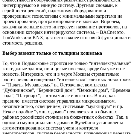
интегрируемого в единую систему. Другими словами, к
серийности решений, надежному оборудованию и
проверенным технологиям с минимальными затратами на
проектирование, программирование и монтаж. Впрочем,
заказчика меньше всего интересует название протоколов, на
основании которых интегрируются системы, – BACnet это,
LonWorks или KNX, для него важнее итоговый функционал и
стоимость решения.
Выбор зависит только от толщины кошелька
То, что в Подмосковье строятся не только “интеллектуальные”
коттеджные здания, но и целые поселки, вроде бы уже и не
новость. Интересно, что и в черте Москвы стремительно
растет число оснащенных “интеллектом” элитных новостроек
– “Палаты Муравьевых” на Остоженке, комплексы
“Дубининское”, “Берлинский дом”, “Венский дом”, “Времена
года”, “Патриарх”, – в том числе и высоток. В них, как
правило, имеется система управления микроклиматом,
безопасностью, освещением, системами “мультирум” и пр.
Некое подобие “умных домов” появляется и в обычных
районах российской столицы на бюджетных объектах. Так, в
одном из муниципальных домов в Жулебино установлены
автоматизированная система учета и контроля
энергоресурсов, система безопасности, позволяющая передать