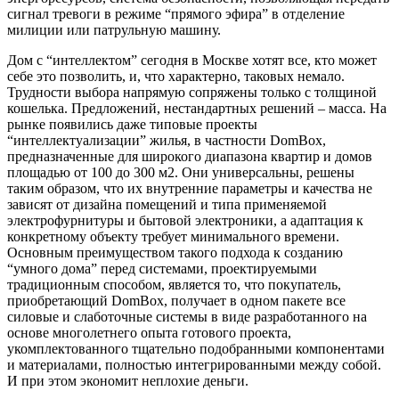
сигнал тревоги в режиме “прямого эфира” в отделение
милиции или патрульную машину.
Дом с “интеллектом” сегодня в Москве хотят все, кто может
себе это позволить, и, что характерно, таковых немало.
Трудности выбора напрямую сопряжены только с толщиной
кошелька. Предложений, нестандартных решений – масса. На
рынке появились даже типовые проекты
“интеллектуализации” жилья, в частности DomBox,
предназначенные для широкого диапазона квартир и домов
площадью от 100 до 300 м2. Они универсальны, решены
таким образом, что их внутренние параметры и качества не
зависят от дизайна помещений и типа применяемой
электрофурнитуры и бытовой электроники, а адаптация к
конкретному объекту требует минимального времени.
Основным преимуществом такого подхода к созданию
“умного дома” перед системами, проектируемыми
традиционным способом, является то, что покупатель,
приобретающий DomBox, получает в одном пакете все
силовые и слаботочные системы в виде разработанного на
основе многолетнего опыта готового проекта,
укомплектованного тщательно подобранными компонентами
и материалами, полностью интегрированными между собой.
И при этом экономит неплохие деньги.