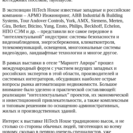
В экспозиции Hi­Tech House известные западные и российские
компании – АРМО Инжиниринг, ABB Industrial & Building
Systems, Tour Andover Controls, York, AMX, Siemens, Merten,
Gira, Berker, Bticino, Yung, Ensto, Philips, Beckhoff, Echelon,
НПО СЭМ и др. – представили все самое передовое в
“интеллектуальной” индустрии: системы безопасности и
видеонаблюдения, энергосбережения, климат­контроля,
телекоммуникаций, освещения, многозональные системы
видео/аудио, ландшафтные технологии и многое другое.
В рамках выставки в отеле “Мариотт Аврора” прошел
международный форум с участием ведущих западных и
российских экспертов в этой области, производителей и
системных интеграторов, обсудивших наиболее острые
вопросы рынка автоматизации недвижимости. Большое
внимание было уделено и практической составляющей:
реализации “интеллектуальных” проектов, их экономической
и инвестиционной привлекательности, а также комплексным
и типовым решениям по оснащению административных,
жилых и производственных зданий.
Интерес к выставке Hi­Tech House традиционно высок, и не
столько со стороны обычных людей, тяготеющих ко всему
новому, сколько в первую очередь специалистов, уже