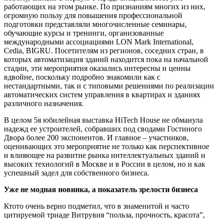
работающих на этом рынке. По признаниям многих из них,
огромную пользу для повышения профессиональной
подготовки представляли многочисленные семинары,
обучающие курсы и тренинги, организованные
международными ассоциациями LON Mark International,
Cedia, BIG­RU. Посетителям из регионов, соседних стран, в
которых автоматизация зданий находится пока на начальной
стадии, эти мероприятия оказались интересны и ценны
вдвойне, поскольку подробно знакомили как с
нестандартными, так и с типовыми решениями по реализации
автоматических систем управления в квартирах и зданиях
различного назначения.
В целом 5­я юбилейная выставка Hi­Tech House не обманула
надежд ее устроителей, собравших под сводами Гостиного
Двора более 200 экспонентов. И главное – участников,
оценивающих это мероприятие не только как перспективное
и влияющее на развитие рынка интеллектуальных зданий и
высоких технологий в Москве и в России в целом, но и как
успешный задел для собственного бизнеса.
Уже не модная новинка, а показатель зрелости бизнеса
Кто­то очень верно подметил, что в знаменитой и часто
цитируемой триаде Витрувия “польза, прочность, красота”,