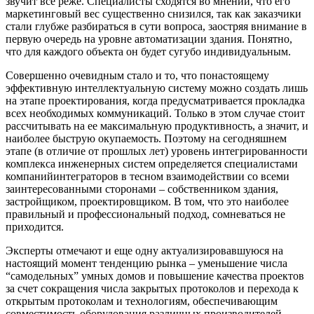
звучит все реже. Специалисты сходятся во мнении, что его
маркетинговый вес существенно снизился, так как заказчики
стали глубже разбираться в сути вопроса, заостряя внимание в
первую очередь на уровне автоматизации здания. Понятно,
что для каждого объекта он будет сугубо индивидуальным.
Совершенно очевидным стало и то, что по­настоящему
эффективную интеллектуальную систему можно создать лишь
на этапе проектирования, когда предусматривается прокладка
всех необходимых коммуникаций. Только в этом случае стоит
рассчитывать на ее максимальную продуктивность, а значит, и
наиболее быструю окупаемость. Поэтому на сегодняшнем
этапе (в отличие от прошлых лет) уровень интегрированности
комплекса инженерных систем определяется специалистами
компаний­интеграторов в тесном взаимодействии со всеми
заинтересованными сторонами – собственником здания,
застройщиком, проектировщиком. В том, что это наиболее
правильный и профессиональный подход, сомневаться не
приходится.
Эксперты отмечают и еще одну актуализировавшуюся на
настоящий момент тенденцию рынка – уменьшение числа
“самодельных” умных домов и повышение качества проектов
за счет сокращения числа закрытых протоколов и перехода к
открытым протоколам и технологиям, обеспечивающим
совместимость оборудования различных производителей,