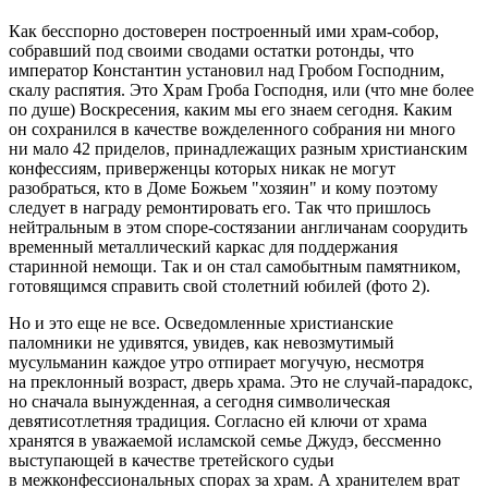
Как бесспорно достоверен построенный ими храм-собор,
собравший под своими сводами остатки ротонды, что
император Константин установил над Гробом Господним,
скалу распятия. Это Храм Гроба Господня, или (что мне более
по душе) Воскресения, каким мы его знаем сегодня. Каким
он сохранился в качестве вожделенного собрания ни много
ни мало 42 приделов, принадлежащих разным христианским
конфессиям, приверженцы которых никак не могут
разобраться, кто в Доме Божьем "хозяин" и кому поэтому
следует в награду ремонтировать его. Так что пришлось
нейтральным в этом споре-состязании англичанам соорудить
временный металлический каркас для поддержания
старинной немощи. Так и он стал самобытным памятником,
готовящимся справить свой столетний юбилей (фото 2).
Но и это еще не все. Осведомленные христианские
паломники не удивятся, увидев, как невозмутимый
мусульманин каждое утро отпирает могучую, несмотря
на преклонный возраст, дверь храма. Это не случай-парадокс,
но сначала вынужденная, а сегодня символическая
девятисотлетняя традиция. Согласно ей ключи от храма
хранятся в уважаемой исламской семье Джудэ, бессменно
выступающей в качестве третейского судьи
в межконфессиональных спорах за храм. А хранителем врат