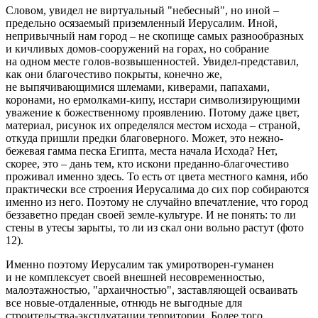
Словом, увидел не виртуальный "небесный", но иной –
предельно осязаемый приземленный Иерусалим. Иной,
непривычный нам город – не скопище самых разнообразных
и кичливых домов-сооружений на горах, но собрание
на одном месте голов-возвышенностей. Увидел-представил,
как они благочестиво покрыты, конечно же,
не выпячивающимися шлемами, киверами, папахами,
коронами, но ермолками-кипу, исстари символизирующими
уважение к божественному проявлению. Потому даже цвет,
материал, рисунок их определялся местом исхода – страной,
откуда пришли предки благоверного. Может, это нежно-
бежевая гамма песка Египта, места начала Исхода? Нет,
скорее, это – дань тем, кто искони преданно-благочестиво
проживал именно здесь. То есть от цвета местного камня, ибо
практически все строения Иерусалима до сих пор собираются
именно из него. Поэтому не случайно впечатление, что город
беззаветно предан своей земле-культуре. И не понять: то ли
стены в утесы зарыты, то ли из скал
они вольно растут (фото
12).
Именно поэтому Иерусалим так умиротворен-гуманен
и не комплексует своей внешней несовременностью,
малоэтажностью, "архаичностью", заставляющей осваивать
все новые-отдаленные, отнюдь не выгодные для
строительства-эксплуатации территории. Более того,