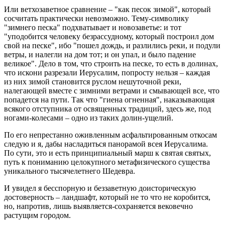
Или ветхозаветное сравнение – "как песок зимой", который
сосчитать практически невозможно. Тему-символику
"зимнего песка" подхватывает и новозаветье: и тот
"уподобится человеку безрассудному, который построил дом
свой на песке", ибо "пошел дождь, и разлились реки, и подули
ветры, и налегли на дом тот; и он упал, и было падение
великое". Дело в том, что строить на песке, то есть в долинах,
что искони разрезали Иерусалим, попросту нельзя – каждая
из них зимой становится руслом нешуточной реки,
налегающей вместе с зимними ветрами и смывающей все, что
попадется на пути. Так что "гиена огненная", наказывающая
всякого отступника от освященных традиций, здесь же, под
ногами-колесами – одно из таких долин-ущелий.
По его непрестанно оживленным асфальтированным откосам
следую и я, дабы насладиться панорамой всея Иерусалима.
По сути, это и есть принципиальный марш к святая святых,
путь к пониманию целокупного метафизического существа
уникального тысячелетнего Шедевра.
И увидел я бесспорную и беззаветную доисторическую
достоверность – ландшафт, который не то что не коробится,
но, напротив, лишь выявляется-сохраняется вековечно
растущим городом.