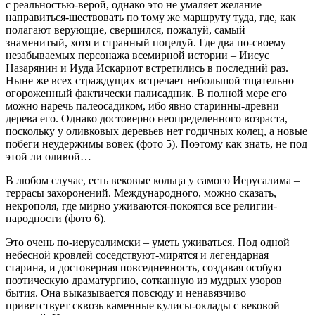
с реальностью-верой, однако это не умаляет желание
направиться-
шествовать по тому же маршруту туда, где, как
полагают верующие, свершился, пожалуй, самый
знаменитый, хотя и странный поцелуй. Где два по-своему
незабываемых персонажа всемирной истории – Иисус
Назарянин и Иуда Искариот встретились в последний раз.
Ныне же всех страждущих встречает небольшой тщательно
огороженный фактически палисадник. В полной мере его
можно наречь палеосадиком, ибо явно старинны-древни
дерева его. Однако достоверно неопределенного возраста,
поскольку у оливковых деревьев нет годичных колец, а новые
побеги неудержимы вовек (фото 5). Поэтому как знать, не под
этой ли оливой…
В любом случае, есть вековые кольца у самого Иерусалима –
террасы захоронений. Международного, можно сказать,
некрополя, где мирно уживаются-покоятся все религии-
народности (фото 6).
Это очень по-иерусалимски – уметь уживаться. Под одной
небесной кровлей соседствуют-мирятся и легендарная
старина, и достоверная повседневность, создавая особую
поэтическую драматургию, сотканную из мудрых узоров
бытия. Она выказывается повсюду и ненавязчиво
приветствует сквозь каменные кулисы-оклады с вековой