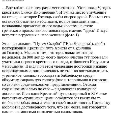
…Вот таблички с номерами мест-стоянок. "Остановка V, здесь
крест взял Симон Киринеянин". И тут же место-углубление
на стене, на которое Господь якобы оперся рукой. Восьмая его
остановка отмечена небольшим, но повидавшим виды,
познавшим причастие многолюдья крестом на стене
греческого православного монастыря: именно "здесь" Иисус
встретил верующих в него женщин (фото 1).
Это – следование "Путем Скорби" ("Виа Долороза"), якобы
повторяющем Крестный путь Христа от Судилища
до Голгофы. Мысль о том, что здесь явная имитация,
не довлеет. За 900 лет до моего паломничества тут побывали
участники первого крестового похода, отбившего Иерусалим
у мусульман. Найдя при этом уцелевшие постройки изрядно
поврежденными, они принялись не столько восстанавливать
утраченное, сколько воссоздавать библейскую среду-
ойкумену, сакральную топографию и топонимию в согласии
со своими средневековыми представлениями. Отсюда
содеянное ими само по себе – выдающееся культурное
достояние. И сегодня Крестный путь, созданный в XIV веке
католиками-францисканцами, обходится без каких бы то
ни было особых доказательств своей подлинности. Поскольку
абсолютна достоверность того, что эти места, как говорится,
намолены многими поколениями паломников.