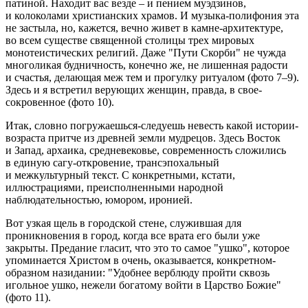
патиной. Находит вас везде – и пением муэдзинов,
и колоколами христианских храмов. И музыка-полифония эта
не застыла, но, кажется, вечно живет в камне-архитектуре,
во всем существе священной столицы трех мировых
монотеистических религий. Даже "Пути Скорби" не чужда
многоликая будничность, конечно же, не лишенная радости
и счастья, делающая меж тем и прогулку ритуалом (фото 7–9).
Здесь и я встретил верующих женщин, правда, в свое-
сокровенное (фото 10).
Итак, словно погружаешься-следуешь невесть какой истории-
возраста притче из древней земли мудрецов. Здесь Восток
и Запад, архаика, средневековье, современность сложились
в единую сагу-откровение, трансэпохальный
и межкультурный текст. С конкретными, кстати,
иллюстрациями, преисполненными народной
наблюдательностью, юмором, иронией.
Вот узкая щель в городской стене, служившая для
проникновения в город, когда все врата его были уже
закрыты. Предание гласит, что это то самое "ушко", которое
упоминается Христом в очень, оказывается, конкретном-
образном назидании: "Удобнее верблюду пройти сквозь
игольное ушко, нежели богатому войти в Царство Божие"
(фото 11).