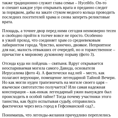
также традиционно служит глава семьи – Нусейбэ. Он-то
и спешит каждое утро открывать врата и преданно следит
за порядком, дабы на закате стуком медного кольца проводить
последних посетителей храма и снова запереть реликтовые
врата.
Площадь, а точнее двор перед ними сегодня неимоверно тесен
и свободно пройти в толчее вовсе не просто. Особенно
в узкий проход, что соединяет храм со средневековым
лабиринтом города. Чувство, конечно, двоякое. Неприятное
для нас, малость отвыкших от очередей, но и торжественное –
причастие к мировому духовному порыву (фото 3).
Отсюда куда ни пойдешь – святыня. Вдруг открывается
неоспариваемая могила самого Давида, основателя
Иерусалима (фото 4). А фактически над ней – место, как
полагают верующие, помещение легендарной Тайной Вечери.
Но как могли иудеи трапезничать на могиле своего царя –
языческое святотатство получается? Или самая надежная
конспирация – как-никак легендарный ужин вынужден был
происходить в особой тайне? Тогда почему участники этого
таинства, как будто испытывая судьбу, отправились
фактически через весь город в Гефсиманский сад?..
Понимаешь, что легенды-желания причудливо переплелись