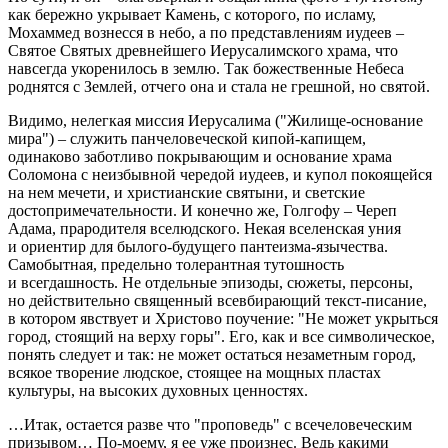
как бережно укрывает Камень, с которого, по исламу,
Мохаммед вознесся в небо, а по представлениям иудеев –
Святое Святых древнейшего Иерусалимского храма, что
навсегда укоренилось в землю. Так божественные Небеса
роднятся с Землей, отчего она и стала не грешной, но святой.
Видимо, нелегкая миссия Иерусалима ("Жилище-основание
мира") – служить панчеловеческой кипой-капищем,
одинаково заботливо покрывающим и основание храма
Соломона с неизбывной чередой иудеев, и купол покоящейся
на нем мечети, и христианские святыни, и светские
достопримечательности. И конечно же, Голгофу – Череп
Адама, прародителя вселюдского. Некая вселенская уния
и ориентир для былого-будущего пантеизма-язычества.
Самобытная, предельно толерантная тутошность
и всегдашность. Не отдельные эпизоды, сюжеты, персоны,
но действительно священный всевбирающий текст-писание,
в котором явствует и Христово поучение: "Не может укрыться
город, стоящий на верху горы". Его, как и все символическое,
понять следует и так: не может остаться незаметным город,
всякое творение людское, стоящее на мощных пластах
культуры, на высоких духовных ценностях.
…Итак, остается разве что "проповедь" с всечеловеческим
призывом… По-моему, я ее уже произнес. Ведь какими