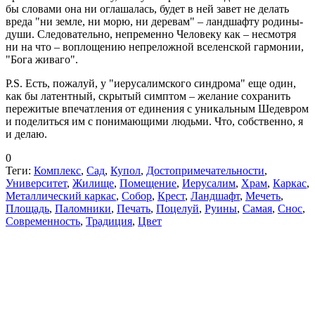
бы словами она ни оглашалась, будет в ней завет не делать
вреда "ни земле, ни морю, ни деревам" – ландшафту родины-
души. Следовательно, непременно Человеку как – несмотря
ни на что – воплощению непреложной вселенской гармонии,
"Бога живаго".
P.S. Есть, пожалуй, у "иерусалимского синдрома" еще один,
как бы латентный, скрытый симптом – желание сохранить
пережитые впечатления от единения с уникальным Шедевром
и поделиться им с понимающими людьми. Что, собственно, я
и делаю.
0
Теги:
Комплекс
,
Сад
,
Купол
,
Достопримечательности
,
Университет
,
Жилище
,
Помещение
,
Иерусалим
,
Храм
,
Каркас
,
Металлический каркас
,
Собор
,
Крест
,
Ландшафт
,
Мечеть
,
Площадь
,
Паломники
,
Печать
,
Поцелуй
,
Руины
,
Самая
,
Снос
,
Современность
,
Традиция
,
Цвет