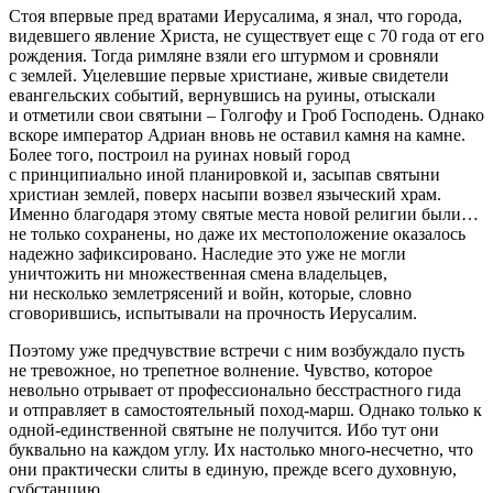
Стоя впервые пред вратами Иерусалима, я знал, что города,
видевшего явление Христа, не существует еще с 70 года от его
рождения. Тогда римляне взяли его штурмом и сровняли
с землей. Уцелевшие первые христиане, живые свидетели
евангельских событий, вернувшись на руины, отыскали
и отметили свои святыни – Голгофу и Гроб Господень. Однако
вскоре император Адриан вновь не оставил камня на камне.
Более того, построил на руинах новый город
с принципиально иной планировкой и, засыпав святыни
христиан землей, поверх насыпи возвел языческий храм.
Именно благодаря этому святые места новой религии были…
не только сохранены, но даже их местоположение оказалось
надежно зафиксировано. Наследие это уже не могли
уничтожить ни множественная смена владельцев,
ни несколько землетрясений и войн, которые, словно
сговорившись, испытывали на прочность Иерусалим.
Поэтому уже предчувствие встречи с ним возбуждало пусть
не тревожное, но трепетное волнение. Чувство, которое
невольно отрывает от профессионально бесстрастного гида
и отправляет в самостоятельный поход-марш. Однако только к
одной-единственной святыне не получится. Ибо тут они
буквально
на каждом углу. Их настолько много-несчетно, что
они практически слиты в единую, прежде всего духовную,
субстанцию.