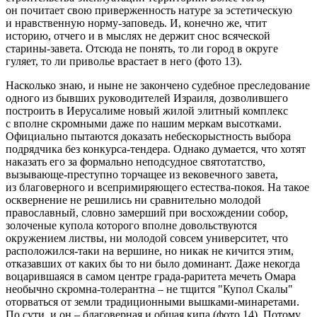
он почитает свою приверженность натуре за эстетическую
и нравственную норму-заповедь. И, конечно же, чтит
историю, отчего и в мыслях не держит снос всяческой
старины-завета. Отсюда не понять, то ли город в округе
гуляет, то ли приволье врастает в него (фото 13).
Насколько знаю, и ныне не закончено судебное преследование
одного из бывших руководителей Израиля, дозволившего
построить в Иерусалиме новый жилой элитный комплекс
с вполне скромными даже по нашим меркам высотками.
Официально пытаются доказать небескорыстность выбора
подрядчика без конкурса-тендера. Однако думается, что хотят
наказать его за формально неподсудное святотатство,
вызывающе-преступно торчащее из вековечного завета,
из благоверного и всепримиряющего естества-покоя. На такое
осквернение не решились ни сравнительно молодой
православный, словно замерший при восхождении собор,
золоченые купола которого вполне довольствуются
окружением листвы, ни молодой совсем университет, что
расположился-таки на вершине, но никак не кичится этим,
отказавших от каких бы то ни было доминант. Даже некогда
воцарившаяся в самом центре града-раритета мечеть Омара
необычно скромна-толерантна – не тщится "Купол Скалы"
оторваться от земли традиционными вышками-минаретами.
По сути, и он – благоверная и общая кипа (фото 14). Потому