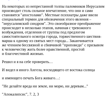
На некоторых из непрестанной толпы паломников Иерусалим
производит столь сильное впечатление, что они и сами
становятся "апостолами". Местные психиатры даже ввели
специальный термин для обозначения этого явления –
"иерусалимский синдром". Это своеобразное преображение
происходит в несколько этапов, начиная с тревожного
возбуждения, отделения от группы под предлогом
самостоятельного осмотра города, торжественного шествия-
марша к одному из святых мест города... Заканчивается
же чтением бессвязной и сбивчивой "проповеди" с призывом
к человечеству жить более нравственной, простой
и благочестивой жизнью.
Решил и я на себе проверить…
И видел я иного Ангела, восходящего от востока солнца
и имеющего печать Бога живаго…:
"Не делайте вреда ни земле, ни морю, ни деревам..."
"Апокалипсис", 7. 2, 3