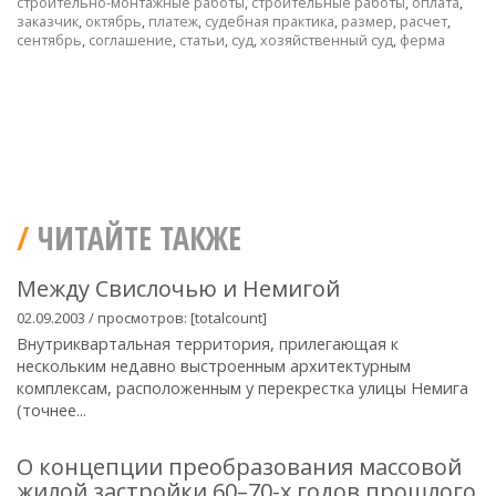
строительно-монтажные работы
,
строительные работы
,
оплата
,
заказчик
,
октябрь
,
платеж
,
судебная практика
,
размер
,
расчет
,
сентябрь
,
соглашение
,
статьи
,
суд
,
хозяйственный суд
,
ферма
ЧИТАЙТЕ ТАКЖЕ
Между Свислочью и Немигой
02.09.2003 / просмотров: [totalcount]
Внутриквартальная территория, прилегающая к
нескольким недавно выстроенным архитектурным
комплексам, расположенным у перекрестка улицы Немига
(точнее...
О концепции преобразования массовой
жилой застройки 60–70-х годов прошлого