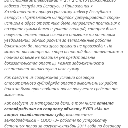
Во исполнение требований ч. 2 п. 2 ст.10 Гражданского
кодекса Республики Беларусь и Приложения к
Хозяйственному процессуальному кодексу Республики
Беларусь «Претензионный порядок урегулирования спора»
истцом в адрес ответчика была направлена претензия о
возврате суммы долга и уплате санкций, которая была
получена ответчиком согласно отметке на почтовом
уведомлении, однако расчёт за выполненные работы
должником до настоящего времени не произведён. На
момент рассмотрения спора основной долг ответчиком в
полном объеме не погашен (не представлены
доказательства оплаты). Размер задолженности
составляет заявленную в иске сумму.
Как следует из содержания условий договора
строительного субподряда оплата выполненных работ
должна была производится после получения средств от
заказчика.
Как следует из материалов дела, в том числе
ответа
генподрядчика по спорному объекту РУПЭ «М» на
запрос хозяйственного суда,
выполненные
генподрядчиком – СООО «Э» работы по устройству
бетонных полов за август-октябрь 2011 года по договору