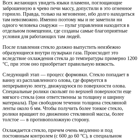
Всех желающих увидеть языки пламени, поглощающие
заброшенную в чрево печи массу, допустили в это огненное
горнило. Правда, только на мгновение, ибо долго находиться
там невозможно. Именно поэтому мы и не заметили ни
одного человека снаружи — пульт управления находится в
отдельном помещении, где созданы самые благоприятные
условия для работающих там людей.
После плавления стекло должно выпустить неизбежно
образующиеся внутри пузырьки газа. Происходит это
вследствие охлаждения стекла до температуры примерно 1200
°С, при этом оно приобретает правильную вязкость.
Следующий этап — процесс формовки. Стекло попадает в
ванну из расплавленного олова, где формуется в
непрерывную ленту, движущуюся по поверхности олова.
Специальные ролики скользят по верхней поверхности еще
мягкого стекла (они ответственны за толщину и ширину
материала). При свободном течении толщина стеклянной
ленты около 6 мм. Чтобы получить более тонкое стекло,
ролики вращают по движению стеклянной массы, более
толстое — в противоположную сторону.
Охлаждается стекло, причем очень медленно и под
постоянным контролем (с 600 до 60 °С), в специальном