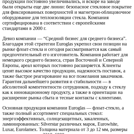
продукции постоянно увеличивались, и вскоре на заводе
были открыты еще две линии: безопасное стекловое покрытие
для фиксированных поверхностей и магнетрон-облицовочное
оборудование для теплоизоляции стекла. Компания
сертифицирована в соответствии с европейскими
стандартами в 2000 г.
Девиз компании — “Средний бизнес для среднего бизнеса”.
Благодаря этой стратегии Euroglas укрепил свои позиции на
рынке флоат-стекла и сегодня рассматривается как самый
предпочтительный его изготовитель. Компания работает для
немецкого среднего бизнеса, стран Восточной и Северной
Европы, ареал которых постоянно расширяется. Клиенты
ценят высокое качество продукции, надежность поставок, а
также быстрое реагирование на все пожелания заказчиков.
Гарантия дальнейшего развития и стабильности — в
абсолютной компетентности сотрудников, подходу к стеклу
как к инновационному продукту, а также в ориентации на
расширение рынка сбыта и тесные контакты с клиентами.
Основная продукция компании Euroglas — флоат-стекло, а
также полный ассортимент специальных стекол:
энергоэффективных, солнцезащитных, закаленных,
ламинированных: Silverstar различных марок, Eurowhite,
Luxar, Eurolamex. Толщина материала от 3 до 12 мм, размеры