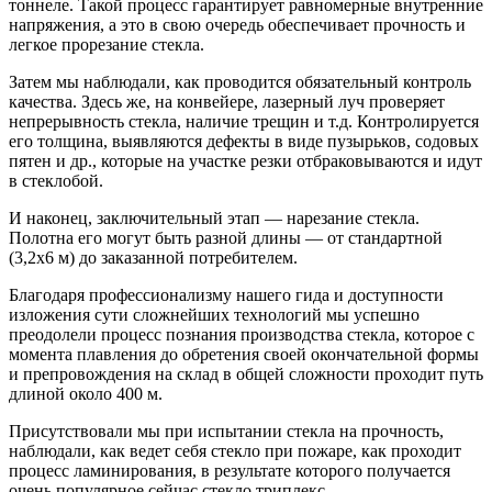
тоннеле. Такой процесс гарантирует равномерные внутренние
напряжения, а это в свою очередь обеспечивает прочность и
легкое прорезание стекла.
Затем мы наблюдали, как проводится обязательный контроль
качества. Здесь же, на конвейере, лазерный луч проверяет
непрерывность стекла, наличие трещин и т.д. Контролируется
его толщина, выявляются дефекты в виде пузырьков, содовых
пятен и др., которые на участке резки отбраковываются и идут
в стеклобой.
И наконец, заключительный этап — нарезание стекла.
Полотна его могут быть разной длины — от стандартной
(3,2х6 м) до заказанной потребителем.
Благодаря профессионализму нашего гида и доступности
изложения сути сложнейших технологий мы успешно
преодолели процесс познания производства стекла, которое с
момента плавления до обретения своей окончательной формы
и препровождения на склад в общей сложности проходит путь
длиной около 400 м.
Присутствовали мы при испытании стекла на прочность,
наблюдали, как ведет себя стекло при пожаре, как проходит
процесс ламинирования, в результате которого получается
очень популярное сейчас стекло триплекс.