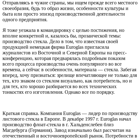
Отправляясь в чужие страны, мы ищем прежде всего местного
своеобразия, будь то образ жизни, особенности культуры и
быта или просто эпизод производственной деятельности
одного предприятия.
Я тоже уезжала в командировку с целью постижения, но
вполне конкретной и, казалось бы, прозаической темы:
производство стекла. Дело в том, что известная своей
продукцией немецкая фирма Euroglas пригласила
журналистов из Восточной и Северной Европы на пресс-
конференцию, которая предварялась подробным показом
всего процесса производства очень популярного во все
времена, а сейчас в особенности, материала — стекла. Забегая
вперед, хочу признаться: зрелище впечатляющее не только для
тех, кто знаком со стеклом визуально, как потребитель, но и
для тех, кто хорошо разбирается во всех технических
тонкостях его изготовления. Однако все по порядку.
Краткая справка. Компания Euroglas — лидер по производству
листового стекла в Европе. В декабре 1997 г. Euroglas начал
производство флоат-стекла в г. Хальденслебен близ
Магдебурга (Германия). Завод изначально был рассчитан на
отечественный и восточноевропейский рынок. Потребности в