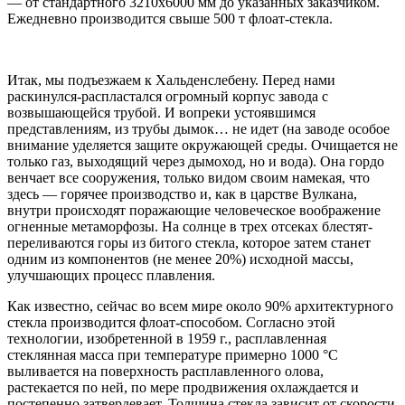
— от стандартного 3210х6000 мм до указанных заказчиком.
Ежедневно производится свыше 500 т флоат-стекла.
Итак, мы подъезжаем к Хальденслебену. Перед нами
раскинулся-распластался огромный корпус завода с
возвышающейся трубой. И вопреки устоявшимся
представлениям, из трубы дымок… не идет (на заводе особое
внимание уделяется защите окружающей среды. Очищается не
только газ, выходящий через дымоход, но и вода). Она гордо
венчает все сооружения, только видом своим намекая, что
здесь — горячее производство и, как в царстве Вулкана,
внутри происходят поражающие человеческое воображение
огненные метаморфозы. На солнце в трех отсеках блестят-
переливаются горы из битого стекла, которое затем станет
одним из компонентов (не менее 20%) исходной массы,
улучшающих процесс плавления.
Как известно, сейчас во всем мире около 90% архитектурного
стекла производится флоат-способом. Согласно этой
технологии, изобретенной в 1959 г., расплавленная
стеклянная масса при температуре примерно 1000 °С
выливается на поверхность расплавленного олова,
растекается по ней, по мере продвижения охлаждается и
постепенно затвердевает. Толщина стекла зависит от скорости