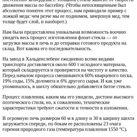
движения массы по бассейну. (Чтобы непосвященным был
абсолютно понятен этот процесс, нам приводили пример с
ложкой меда: чем резче мы ее поднимем, зачерпнув мед, тем
толще будет слой, и наоборот.)
Нам была предоставлена уникальная возможность воочию
увидеть весь процесс изготовления флоат-стекла — от
загрузки массы в печь и до отправки готового продукта на
склад. Вот какова его последовательность.
На завод в Хальденслебене ежедневно всеми видами
транспорта доставляется около 600 т исходного материала,
который складируется и проверяется на чистоту и качество.
Перед началом процесса смешиваются 60% кварцевого песка,
19% соды, 15% доломита и 6% другого сырья. И как уже
упоминалось, в шихту обязательно добавляется битое стекло.
Процесс плавления, каким мы его увидели, достоин высокого
поэтического стиля, но, к сожалению, технические
характеристики требуют сжатости и точности в изложении.
В огромную печь размером 60 м в длину и 30 в ширину шихта
загружается спереди, по бокам ее расположены 23 очага
горения природного газа (температура плавления 1550 °С).