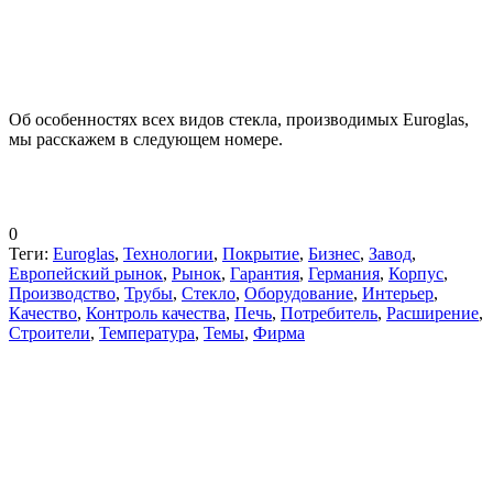
Об особенностях всех видов стекла, производимых Euroglas,
мы расскажем в следующем номере.
0
Теги:
Euroglas
,
Технологии
,
Покрытие
,
Бизнес
,
Завод
,
Европейский рынок
,
Рынок
,
Гарантия
,
Германия
,
Корпус
,
Производство
,
Трубы
,
Стекло
,
Оборудование
,
Интерьер
,
Качество
,
Контроль качества
,
Печь
,
Потребитель
,
Расширение
,
Строители
,
Температура
,
Темы
,
Фирма