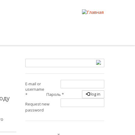
E-mail or
username
log in
Пароль
*
*
году
Request new
password
го