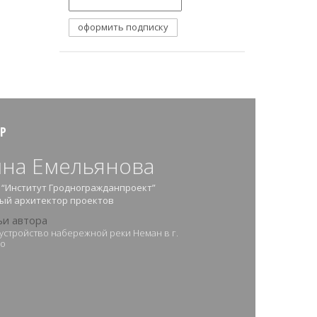
Р
на Емельянова
“Институт Гродногражданпроект”
ый архитектор проектов
ьи автора
устройство набережной реки Неман в г.
но