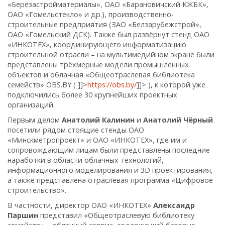
«Берёзастройматериалы», ОАО «Барановичский КЖБК»,
ОАО «Гомельстекло» и др.), производственно-
строительные предприятия (ЗАО «Белзарубежстрой»,
ОАО «Гомельский ДСК). Также был развёрнут стенд ОАО
«ИНКОТЕХ», координирующего информатизацию
строительной отрасли – на мультимедийном экране были
представлены трёхмерные модели промышленных
объектов и облачная «Общеотраслевая библиотека
семейств» OBS.BY (
]]>
https://obs.by/
]]>
), к которой уже
подключились более 30 крупнейших проектных
организаций.
Первым делом
Анатолий Калинин
и
Анатолий Чёрный
посетили рядом стоящие стенды ОАО
«Минскметропроект» и ОАО «ИНКОТЕХ», где им и
сопровождающим лицам были представлены последние
наработки в области облачных технологий,
информационного моделирования и 3D проектирования,
а также представлена отраслевая программа «Цифровое
строительство».
В частности, директор ОАО «ИНКОТЕХ»
Александр
Паршин
представил «Общеотраслевую библиотеку