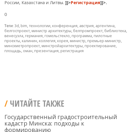
России, Казахстана и Литвы.
]]>
Регистрация
]]>
.
0
Теги:
3d
,
bim
,
технологии
,
конференция
,
австрия
,
аргентина
,
белгоспроект
,
министр архитектуры
,
белпромпроект
,
библиотека
,
венесуэла
,
германия
,
гомельстекло
,
программа
,
пилотные
проекты
,
калинин
,
коллегия
,
корея
,
министр
,
премьер-министр
,
минскметропроект
,
минстройархитектуры
,
проектирование
,
площадь
,
оман
,
презентация
,
регистрация
ЧИТАЙТЕ ТАКЖЕ
Государственный градостроительный
кадастр Минска: подходы к
формированию