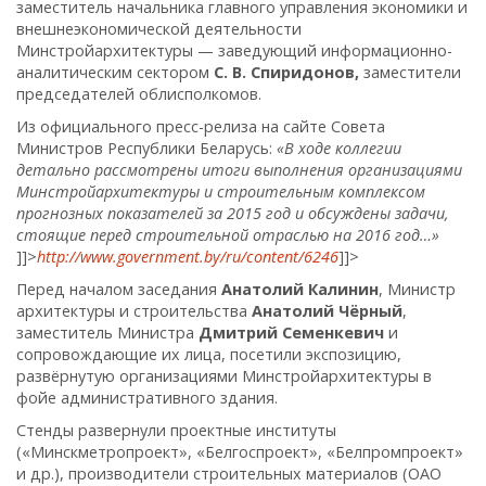
заместитель начальника главного управления экономики и
внешнеэкономической деятельности
Минстройархитектуры — заведующий информационно-
аналитическим сектором
С. В. Спиридонов,
заместители
председателей облисполкомов.
Из официального пресс-релиза на сайте Совета
Министров Республики Беларусь:
«В ходе коллегии
детально рассмотрены итоги выполнения организациями
Минстройархитектуры и строительным комплексом
прогнозных показателей за 2015 год и обсуждены задачи,
стоящие перед строительной отраслью на 2016 год…»
]]>
http://www.government.by/ru/content/6246
]]>
Перед началом заседания
Анатолий Калинин
, Министр
архитектуры и строительства
Анатолий Чёрный
,
заместитель Министра
Дмитрий Семенкевич
и
сопровождающие их лица, посетили экспозицию,
развёрнутую организациями Минстройархитектуры в
фойе административного здания.
Стенды развернули проектные институты
(«Минскметропроект», «Белгоспроект», «Белпромпроект»
и др.), производители строительных материалов (ОАО