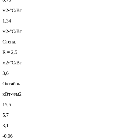
м2•°С/Вт
1,34
м2•°С/Вт
Стена,
R = 2,5
м2•°С/Вт
3,6
Октябрь
кВт•ч/м2
15,5
5,7
3,1
-0,06