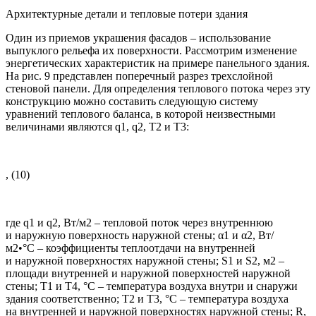
Архитектурные детали и тепловые потери здания
Один из приемов украшения фасадов – использование
выпуклого рельефа их поверхности. Рассмотрим изменение
энергетических характеристик на примере панельного здания.
На рис. 9 представлен поперечный разрез трехслойной
стеновой панели. Для определения теплового потока через эту
конструкцию можно составить следующую систему
уравнений теплового баланса, в которой неизвестными
величинами являются
q
1,
q
2,
T
2 и
T
3:
, (10)
где
q
1 и
q
2, Вт/м2 – тепловой поток через внутреннюю
и наружную поверхность наружной стены; α1 и α2, Вт/
м2•°С – коэффициенты теплоотдачи на внутренней
и наружной поверхностях наружной стены;
S
1 и
S
2, м2 –
площади внутренней и наружной поверхностей наружной
стены;
T
1 и
T
4, °С – температура воздуха внутри и снаружи
здания соответственно;
T
2 и
T
3, °С – температура воздуха
на внутренней и наружной поверхностях наружной стены;
R
,