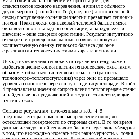
м2 и различных направлений их ориентации. Для
стеклопакетов южного направления, начиная с обычного
двухкамерного (второй столбец), среднее (за отопительный
сезон) поступление солнечной энергии превышает тепловые
потери. Практически одинаковый тепловой баланс имеют
окна восточной и западной ориентации, а наихудшее его
значение – окна северной ориентации. Результат интуитивно
очевиден, и приведенные данные позволяют получить
количественную оценку теплового баланса для окон
с различными теплотехническими характеристиками.
Исходя из величины тепловых потерь через стену, можно
выбрать значение сопротивления теплопередаче окна таким
образом, чтобы значение теплового баланса (разность
теплопотери–теплопоступления) через окна не превышало
уровень теплопотерь через стену на единицу площади. В табл.
4 представлены значения сопротивления теплопередаче стены
и найденные по предложенной методике соответствующие
им типы окон.
Согласно результатам, изложенным в табл. 4, 5,
предполагается равномерное распределение площади
остекляющей поверхности по сторонам света. В то же время
данные исследований теплового баланса через окна убеждают
в том, что необходимо избегать этой равномерности. С точки
зрения оптимального энергоснабжения зданий южному