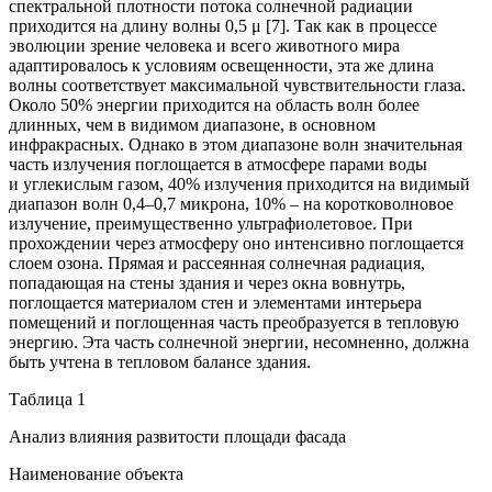
спектральной плотности потока солнечной радиации
приходится на длину волны 0,5 μ [7]. Так как в процессе
эволюции зрение человека и всего животного мира
адаптировалось к условиям освещенности, эта же длина
волны соответствует максимальной чувствительности глаза.
Около 50% энергии приходится на область волн более
длинных, чем в видимом диапазоне, в основном
инфракрасных. Однако в этом диапазоне волн значительная
часть излучения поглощается в атмосфере парами воды
и углекислым газом, 40% излучения приходится на видимый
диапазон волн 0,4–0,7 микрона, 10% – на коротковолновое
излучение, преимущественно ультрафиолетовое. При
прохождении через атмосферу оно интенсивно поглощается
слоем озона. Прямая и рассеянная солнечная радиация,
попадающая на стены здания и через окна вовнутрь,
поглощается материалом стен и элементами интерьера
помещений и поглощенная часть преобразуется в тепловую
энергию. Эта часть солнечной энергии, несомненно, должна
быть учтена в тепловом балансе здания.
Таблица 1
Анализ влияния развитости площади фасада
Наименование объекта