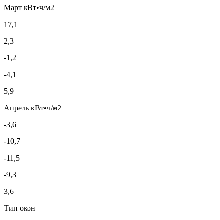
Март кВт•ч/м2
17,1
2,3
-1,2
-4,1
5,9
Апрель кВт•ч/м2
-3,6
-10,7
-11,5
-9,3
3,6
Тип окон