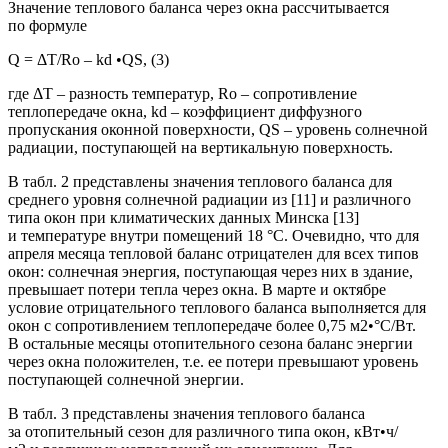
Значение теплового баланса через окна рассчитывается
по формуле
Q
= Δ
T
/
R
о –
k
d •
Q
S, (3)
где Δ
T
– разность температур,
R
о – сопротивление
теплопередаче окна, kd – коэффициент диффузного
пропускания оконной поверхности,
Q
S – уровень солнечной
радиации, поступающей на вертикальную поверхность.
В табл. 2 представлены значения теплового баланса для
среднего уровня солнечной радиации из [11] и различного
типа окон при климатических данных Минска [13]
и температуре внутри помещений 18 °С. Очевидно, что для
апреля месяца тепловой баланс отрицателен для всех типов
окон: солнечная энергия, поступающая через них в здание,
превышает потери тепла через окна. В марте и октябре
условие отрицательного теплового баланса выполняется для
окон с сопротивлением теплопередаче более 0,75 м2•°С/Вт.
В остальные месяцы отопительного сезона баланс энергии
через окна положителен, т.е. ее потери превышают уровень
поступающей солнечной энергии.
В табл. 3 представлены значения теплового баланса
за отопительный сезон для различного типа окон, кВт•ч/