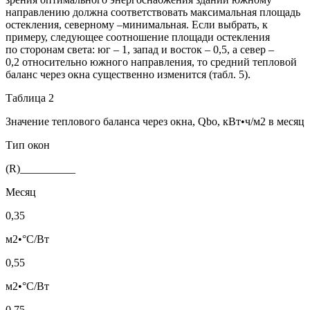
направлению должна соответствовать максимальная площадь
остекления, северному –минимальная. Если выбрать, к
примеру, следующее соотношение площади остекления
по сторонам света: юг – 1, запад и восток – 0,5, а север –
0,2 относительно южного направления, то средний тепловой
баланс через окна существенно изменится (табл. 5).
Таблица 2
Значение теплового баланса через окна, Qbo, кВт•ч/м2 в месяц
Тип окон
(R)__________
Месяц
0,35
м2•°С/Вт
0,55
м2•°С/Вт
0,75