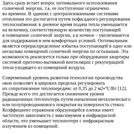
Здесь сразу встает вопрос оптимального использования
солнечной энергии, т.к. ее поступление ограничено
во времени. В зданиях с централизованными системами
отопления это достигается путем пофасадного регулирования
теплоснабжения: в дневное время подача тепла уменьшается
на величину, соответствующую количеству поступающей
в помещение солнечной энергии, а в ночное – увеличивается
для поддержания в нем комфортных условий. Оптимальным
является перераспределение избытка поступающей в одно или
несколько помещений солнечной энергии по остальным. Эта
возможность реализуется только при оборудовании квартиры
системой приточно-вытяжной вентиляции с реку
перацией
тепла уходящего из помещений воздуха.
Современный уровень развития технологии производства
окон позволяет в широких пределах регулировать
их сопротивление теплопередаче: от 0,35 до 2 м2•°С/Вт [12].
Прежде всего это достигается снижением уровня
радиационных теплопотерь путем напыления металлического
или полупроводникового покрытия на поверхность стекол.
Коэффициент отражения образующейся пленки имеет
частотную зависимость с максимумом в инфракрасной
области, что уменьшает теплопотери с инфракрасным
излучением из помещений.