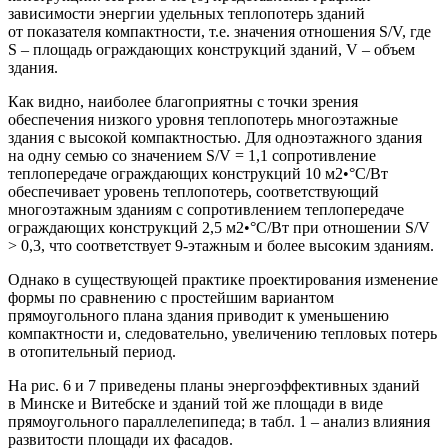
зависимости энергии удельных теплопотерь зданий
от показателя компактности, т.е. значения отношения S/V, где
S
– площадь ограждающих конструкций зданий,
V
– объем
здания.
Как видно, наиболее благоприятны с точки зрения
обеспечения низкого уровня теплопотерь многоэтажные
здания с высокой компактностью. Для одноэтажного здания
на одну семью со значением
S/V
= 1,1 сопротивление
теплопередаче ограждающих конструкций 10 м2•°С/Вт
обеспечивает уровень теплопотерь, соответствующий
многоэтажным зданиям с сопротивлением теплопередаче
ограждающих конструкций 2,5
м2•°С/Вт при отношении
S/V
> 0,3, что соответствует 9-этажным и более высоким зданиям.
Однако в существующей практике проектирования изменение
формы по сравнению с простейшим вариантом
прямоугольного плана здания приводит к уменьшению
компактности и, следовательно, увеличению тепловых потерь
в отопительный период.
На рис. 6 и 7 приведены планы энергоэффективных зданий
в Минске и Витебске и зданий той же площади в виде
прямоугольного параллелепипеда; в табл. 1 – анализ влияния
развитости площади их фасадов.