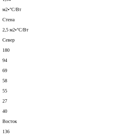
м2•°С/Вт
Стена
2,5 м2•°С/Вт
Север
180
94
69
58
55
27
40
Восток
136