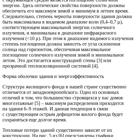
энергии. Здесь оптические свойства поверхности должны
обеспечить его максимум зимой и минимум в летнее время.
Следовательно, степень черноты поверхности здания должна
быть максимальна в видимом диапазоне волн (0,4–0,7 μ),
соответствующем максимальной энергии солнечного
излучения, и минимальна в диапазоне инфракрасного
излучения (<10 μ). При этом в диапазоне видимого излучения
степень поглощения должна зависеть от угла склонения
солнца над горизонтом, обеспечивая максимальное
поглощение солнечного излучения зимой и минимальное
летом. Это достигается конструкцией стены [3] или
прозрачной теплоизоляционной системой [4].
Форма оболочки здания и энергоэффективность
Структура жилищного фонда в нашей стране существенно
отличается от западноевропейского. Одно из основных
отличий в том, что большинство строящихся у нас домов
многоэтажные [5] – максимум распределения приходится
на здания 6–9 этажей. И данная тенденция в связи
с существующим острым дефицитом жилого фонда будет
сохраняться еще долгое время.
Тепловые потери зданий существенно зависят от их
конструкции. На рис. 5 из [6] представлены графики