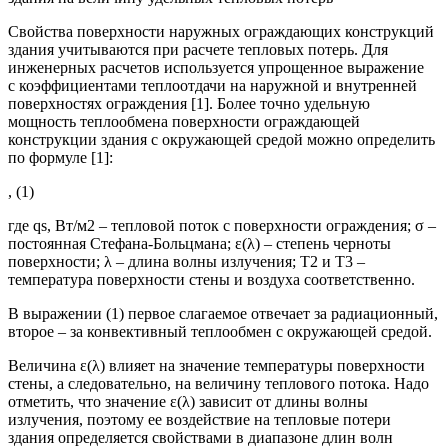
Свойства поверхности наружных ограждающих конструкций
здания учитываются при расчете тепловых потерь. Для
инженерных расчетов используется упрощенное выражение
с коэффициентами теплоотдачи на наружной и внутренней
поверхностях ограждения [1]. Более точно удельную
мощность теплообмена поверхности ограждающей
конструкции здания с окружающей средой можно определить
по формуле [1]:
, (1)
где qs, Вт/м2 – тепловой поток с поверхности ограждения; σ –
постоянная Стефана-Больцмана; ε(λ) – степень черноты
поверхности; λ – длина волны излучения; T2 и T3 –
температура поверхности стены и воздуха соответственно.
В выражении (1) первое слагаемое отвечает за радиационный,
второе – за конвективный теплообмен с окружающей средой.
Величина ε(λ) влияет на значение температуры поверхности
стены, а следовательно, на величину теплового потока. Надо
отметить, что значение ε(λ) зависит от длины волны
излучения, поэтому ее воздействие на тепловые потери
здания определяется свойствами в диапазоне длин волн