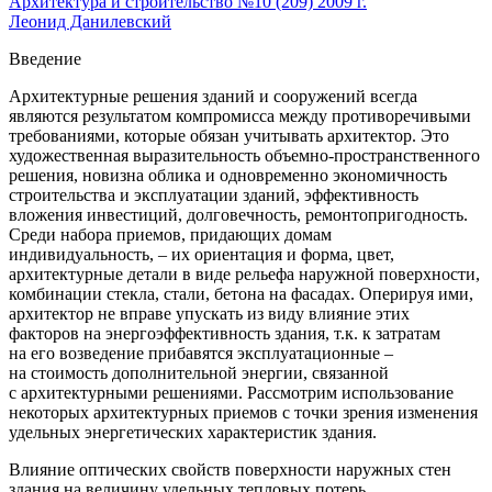
Архитектура и строительство №10 (209) 2009 г.
Леонид Данилевский
Введение
Архитектурные решения зданий и сооружений всегда
являются результатом компромисса между противоречивыми
требованиями, которые обязан учитывать архитектор. Это
художественная выразительность объемно-пространственного
решения, новизна облика и одновременно экономичность
строительства и эксплуатации зданий, эффективность
вложения инвестиций, долговечность, ремонтопригодность.
Среди набора приемов, придающих домам
индивидуальность, – их ориентация и форма, цвет,
архитектурные детали в виде рельефа наружной поверхности,
комбинации стекла, стали, бетона на фасадах. Оперируя ими,
архитектор не вправе упускать из виду влияние этих
факторов на энергоэффективность здания, т.к. к затратам
на его возведение прибавятся эксплуатационные –
на стоимость дополнительной энергии, связанной
с архитектурными решениями. Рассмотрим использование
некоторых архитектурных приемов с точки зрения изменения
удельных энергетических характеристик здания.
Влияние оптических свойств поверхности наружных стен
здания на величину удельных тепловых потерь