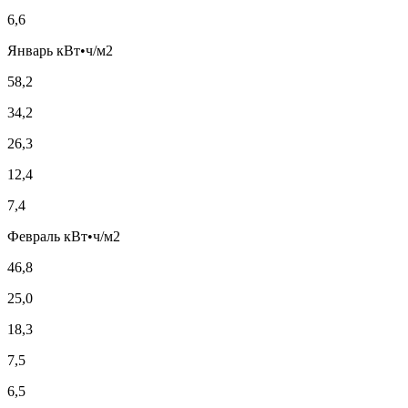
6,6
Январь кВт•ч/м2
58,2
34,2
26,3
12,4
7,4
Февраль кВт•ч/м2
46,8
25,0
18,3
7,5
6,5