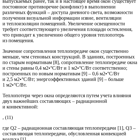
выпускаемых ранее, так и в настоящее время окон существует
постоянное противоречие (конфликт) в выполнении
различных функций – доступа дневного света, возможности
получения визуальной информации извне, вентиляции
и теплоизоляции помещений. Увеличение освещенности
требует соответствующего увеличения площади остекления,
что приводит к увеличению общего уровня теплопотерь
из помещения.
Значение сопротивления теплопередаче окон существенно
меньше, чем стеновых конструкций. В зданиях, построенных
по старым нормативам [8], сопротивление теплопередаче окна
и стены равны 0,4 м2•°С/Вт и 1 м2•°С/Вт соответственно;
построенных по новым нормативам [9] – 0,6 м2•°С/Вт
и 2,5 м2•°С/Вт;
энергоэффективных зданий [9] – больше
1 м
2•°С/Вт.
Теплопотери через окна определяются путем учета влияния
двух важнейших составляющих – радиационной
и конвективной:
, (11)
где
Q
2 – радиационная составляющая теплопередачи [1],
Q
3 –
составляющая теплопередачи, обусловленная конвекцией
воздуха [1].