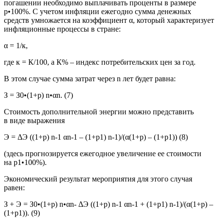
погашении необходимо выплачивать проценты в размере
p•100%. С учетом инфляции ежегодно сумма денежных
средств умножается на коэффициент α, который характеризует
инфляционные процессы в стране:
α = 1/
к
,
где к = К/100, а К% – индекс потребительских цен за год.
В этом случае сумма затрат через n лет будет равна:
З = З0•(1+p) n•αn. (7)
Стоимость дополнительной энергии можно представить
в виде выражения
Э = ΔЭ ((1+p) n-1 αn-1 – (1+p1) n-1)/(α(1+p) – (1+p1)) (8)
(здесь прогнозируется ежегодное увеличение ее стоимости
на p1•100%).
Экономический результат мероприятия для этого случая
равен:
З + Э = З0•(1+p) n•αn- ΔЭ ((1+p) n-1 αn-1 + (1+p1) n-1)/(α(1+p) –
(1+p1)). (9)