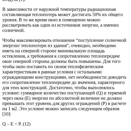
В зависимости от наружной температуры радиационная
составляющая теплопотерь может достигать 50% их общего
уровня. В то же время окно в помещении можно
рассматривать как один из источников энергии, а именно
солнечной.
Чтобы максимизировать отношение “поступление солнечной
энергии/ теплопотери из здания”, очевидно, не
обходимо
иметь на северной стороне минимальную площадь
остекления, а требования к сопротивлению теплопередаче
окон северной стороны должны быть повышены. Для того
чтобы окно поставить по своим теплофизическим
характеристикам в равные условия с остальными
ограждающими конструкциями, нет необходимости доводить
его сопротивление теплопередаче до значения, характерного
для этих конструкций. Достаточно, чтобы выполнялось
условие: суммарное количество поступающей
(Q)
и теряемой
через окна
(E)
энергии по абсолютной величине не должно
превышать этот уровень для других ограждений
(P)
в расчете
на 1 м2. Это условие можно записать следующим образом
[10]:
Q
–
E
<
P
. (12)