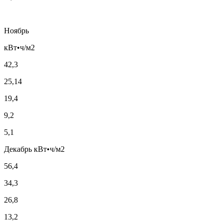
Ноябрь
кВт•ч/м2
42,3
25,14
19,4
9,2
5,1
Декабрь кВт•ч/м2
56,4
34,3
26,8
13,2