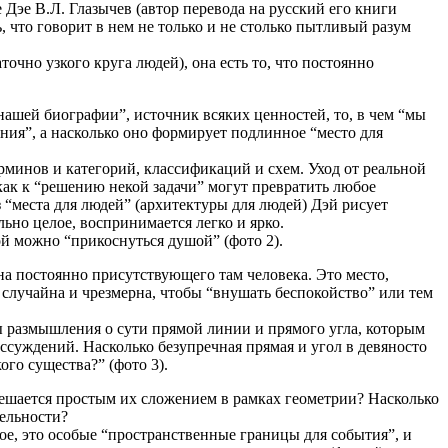
Дэе В.Л. Глазычев (автор перевода на русский его книги
, что говорит в нем не только и не столько пытливый разум
точно узкого круга людей), она есть то, что постоянно
нашей биографии”, источник всяких ценностей, то, в чем “мы
ния”, а насколько оно формирует подлинное “место для
минов и категорий, классификаций и схем. Уход от реальной
ак к “решению некой задачи” могут превратить любое
“места для людей” (архитектуры для людей) Дэй рисует
льно целое, воспринимается легко и ярко.
ой можно “прикоснуться душой” (фото 2).
 на постоянно присутствующего там человека. Это место,
 случайна и чрезмерна, чтобы “внушать беспокойство” или тем
ы размышления о сути прямой линии и прямого угла, которым
ассуждений. Насколько безупречная прямая и угол в девяносто
го существа?” (фото 3).
решается простым их сложением в рамках геометрии? Насколько
тельности?
ное, это особые “пространственные границы для события”, и