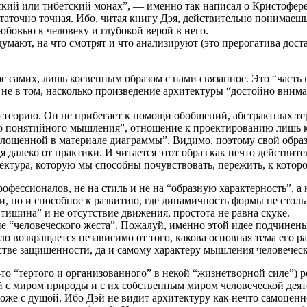
кий или тибетский монах”, — именно так написал о Кристофере 
остаточно точная. Ибо, читая книгу Дэя, действительно понимаешь
юбовью к человеку и глубокой верой в него.
умают, на что смотрят и что анализируют (это прерогатива доста
с самих, лишь косвенным образом с нами связанное. Это “часть 
 не в том, насколько произведение архитектуры “достойно внима
теорию. Он не прибегает к помощи обобщений, абстрактных тер
бо понятийного мышления”, отношение к проектированию лишь к
площенной в материале диаграммы”. Видимо, поэтому свой образ 
далеко от практики. И читается этот образ как нечто действите
тектура, которую мы способны почувствовать, пережить, к котор
офессионалов, не на стиль и не на “образную характерность”, а
и, но и способное к развитию, где динамичность формы не столь
 тишина” и не отсутствие движения, простота не равна скуке.
е “человеческого жеста”. Пожалуй, именно этой идее подчинен
о возвращается независимо от того, какова основная тема его р
тве защищенности, да и самому характеру мышления человеческо
то “тертого и организованного” в некой “жизнетворной силе”) 
ей с миром природы и с их собственным миром человеческой дея
 тоже с душой. Ибо Дэй не видит архитектуру как нечто самоцен