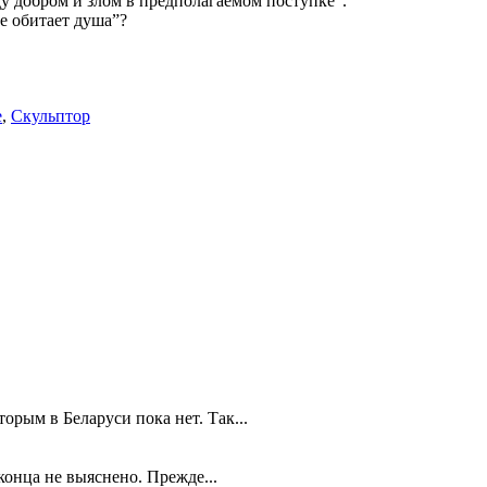
жду добром и злом в предполагаемом поступке”.
е обитает душа”?
е
,
Скульптор
рым в Беларуси пока нет. Так...
конца не выяснено. Прежде...