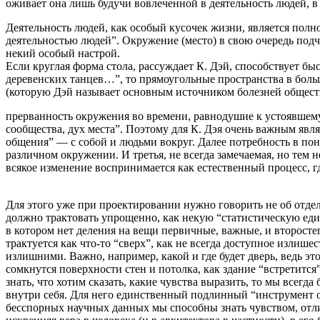
оживает она лишь будучи вовлеченной в деятельность людей, в н
Деятельность людей, как особый кусочек жизни, является пол
деятельностью людей”. Окружение (место) в свою очередь подч
некий особый настрой.
Если круглая форма стола, рассуждает К. Дэй, способствует б
деревенских танцев…”, то прямоугольные пространства в боль
(которую Дэй называет основным источником болезней общества
прерванность окружения во времени, равнодушие к устоявшему
сообщества, дух места”. Поэтому для К. Дэя очень важным явл
общения” — с собой и людьми вокруг. Далее потребность в пон
различном окружении. И третья, не всегда замечаемая, но тем 
всякое изменение воспринимается как естественный процесс, гд
Для этого уже при проектировании нужно говорить не об отдель
должно трактовать упрощенно, как некую “статистическую ед
в котором нет деления на вещи первичные, важные, и второстеп
трактуется как что-то “сверх”, как не всегда доступное излиш
излишними. Важно, например, какой и где будет дверь, ведь эт
сомкнутся поверхности стен и потолка, как здание “встретится”
знать, что хотим сказать, какие чувства выразить, то мы всегд
внутри себя. Для него единственный подлинный “инструмент оц
бесспорных научных данных мы способны знать чувством, отлич