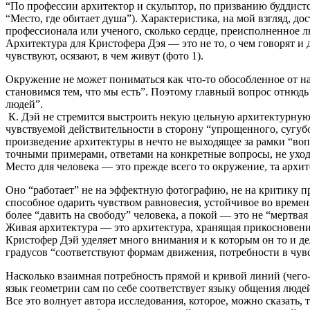
“По профессии архитектор и скульптор, по призванию буддистс
“Место, где обитает душа”). Характеристика, на мой взгляд, д
профессионала или ученого, сколько сердце, преисполненное л
Архитектура для Кристофера Дэя — это не то, о чем говорят и д
чувствуют, осязают, в чем живут (фото 1).
Окружение не может пониматься как что-то обособленное от на
становимся тем, что мы есть”. Поэтому главный вопрос отнюдь
людей”.
К. Дэй не стремится выстроить некую цельную архитектурную 
чувствуемой действительности в сторону “упрощенного, сугу
произведение архитектуры в нечто не выходящее за рамки “во
точными примерами, ответами на конкретные вопросы, не уходя 
Место для человека — это прежде всего то окружение, та архи
Оно “работает” не на эффектную фотографию, не на критику пр
способное одарить чувством равновесия, устойчивое во времен
более “давить на свободу” человека, а покой — это не “мертвая
Живая архитектура — это архитектура, хранящая прикосновени
Кристофер Дэй уделяет много внимания и к которым он то и дел
градусов “соответствуют формам движения, потребности в чувс
Насколько взаимная потребность прямой и кривой линий (чего-
язык геометрии сам по себе соответствует языку общения люд
Все это волнует автора исследования, которое, можно сказать,