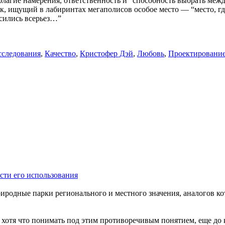
го благие намерения, ответственность и “способность выбрать ме
к, ищущий в лабиринтах мегаполисов особое место — “место, гд
сились всерьез…”
сследования
,
Качество
,
Кристофер Дэй
,
Любовь
,
Проектировани
сти его использования
одные парки регионального и местного значения, аналогов кото
 хотя что понимать под этим противоречивым понятием, еще до 