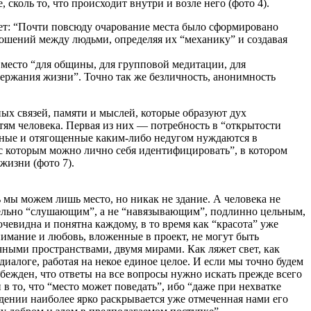
сколь то, что происходит внутри и возле него (фото 4).
ет: “Почти повсюду очарование места было сформировано
тношений между людьми, определяя их “механику” и создавая
е место “для общины, для групповой медитации, для
держания жизни”. Точно так же безличность, анонимность
ых связей, памяти и мыслей, которые образуют дух
тям человека. Первая из них — потребность в “открытости
льные и отягощенные каким-либо недугом нуждаются в
, с которым можно лично себя идентифицировать”, в котором
жизни (фото 7).
ь мы можем лишь место, но никак не здание. А человека не
тельно “слушающим”, а не “навязывающим”, подлинно цельным,
чевидна и понятна каждому, в то время как “красота” уже
внимание и любовь, вложенные в проект, не могут быть
ичными пространствами, двумя мирами. Как ляжет свет, как
диалоге, работая на некое единое целое. И если мы точно будем
 убежден, что ответы на все вопросы нужно искать прежде всего
 то, что “место может поведать”, ибо “даже при нехватке
дении наиболее ярко раскрывается уже отмеченная нами его