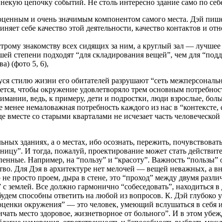
екую цепочку событий. Не столь интересно здание само по себе, 
ноценным и очень значимым компонентом самого места. Дэй пиш
иняет себе качество этой деятельности, качество контактов и о
ыстрому знакомству всех сидящих за ним, а круглый зал — лучше
шей степени подходят “для складирования вещей”, чем для “под
) (фото 5, 6),
ся стилю жизни его обитателей разрушают “сеть межперсональн
яется, чтобы окружение удовлетворяло трем основным потребнос
имании, ведь, к примеру, дети и подростки, люди взрослые, бо
не менее немаловажная потребность каждого из нас в “контексте
е вместе со старыми кварталами не исчезает часть человеческой 
ных зданиях, а о местах, ибо осознать, пережить, почувствоват
иницу”. И тогда, пожалуй, проектирование может стать действи
енные. Например, на “пользу” и “красоту”. Важность “пользы” о
ество. Для Дэя в архитектуре нет мелочей — вещей неважных, а 
о не просто проем, дыра в стене, это “проход” между двумя разл
 с землей. Все должно гармонично “собеседовать”, находиться в 
а будем способны ответить на любой из вопросов. К. Дэй глубоко
енки окружения” — это человек, умеющий вслушаться в себя и в
ать место здоровое, жизнетворное от больного”. И в этом убеж