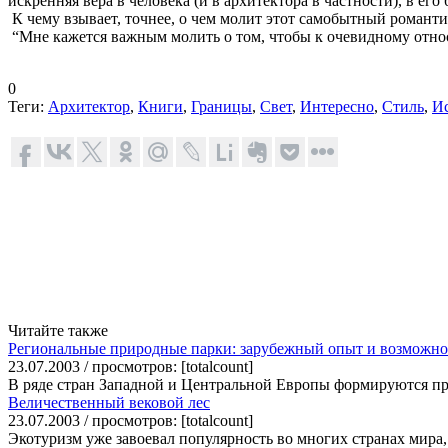
искренняя вера в человека (и в архитектора в частности), в е
К чему взывает, точнее, о чем молит этот самобытный романти
“Мне кажется важным молить о том, чтобы к очевидному отно
0
Теги:
Архитектор
,
Книги
,
Границы
,
Свет
,
Интересно
,
Стиль
,
И
Читайте также
Региональные природные парки: зарубежный опыт и возможно
23.07.2003 / просмотров: [totalcount]
В ряде стран Западной и Центральной Европы формируются прир
Величественный вековой лес
23.07.2003 / просмотров: [totalcount]
Экотуризм уже завоевал популярность во многих странах мира,