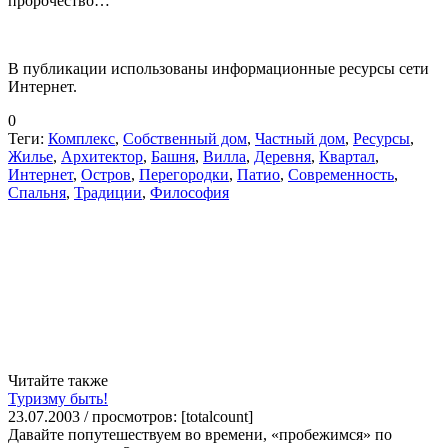
пророчество…
В публикации использованы информационные ресурсы сети
Интернет.
0
Теги:
Комплекс
,
Собственный дом
,
Частный дом
,
Ресурсы
,
Жилье
,
Архитектор
,
Башня
,
Вилла
,
Деревня
,
Квартал
,
Интернет
,
Остров
,
Перегородки
,
Патио
,
Современность
,
Спальня
,
Традиции
,
Философия
Читайте также
Туризму быть!
23.07.2003 / просмотров: [totalcount]
Давайте попутешествуем во времени, «пробежимся» по