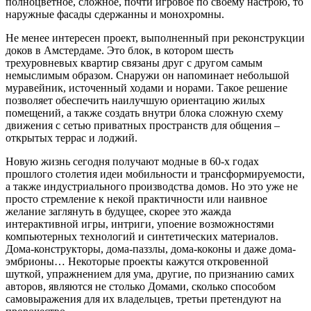
полноцветное, сложное, почти игровое по своему настрою, то
наружные фасады сдержанны и монохромны.
Не менее интересен проект, выполненный при реконструкции
доков в Амстердаме. Это блок, в котором шесть
трехуровневых квартир связаны друг с другом самым
немыслимым образом. Снаружи он напоминает небольшой
муравейник, источенный ходами и норами. Такое решение
позволяет обеспечить наилучшую ориентацию жилых
помещений, а также создать внутри блока сложную схему
движения с сетью приватных пространств для общения –
открытых террас и лоджий.
Новую жизнь сегодня получают модные в 60-х годах
прошлого столетия идеи мобильности и трансформируемости,
а также индустриального производства домов. Но это уже не
просто стремление к некой практичности или наивное
желание заглянуть в будущее, скорее это жажда
интерактивной игры, интриги, упоение возможностями
компьютерных технологий и синтетических материалов.
Дома-конструкторы, дома-паззлы, дома-коконы и даже дома-
эмбрионы… Некоторые проекты кажутся откровенной
шуткой, упражнением для ума, другие, по признанию самих
авторов, являются не столько Домами, сколько способом
самовыражения для их владельцев, третьи претендуют на