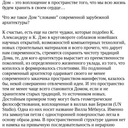
Дом – это воплощение в пространстве того, что мы всю жизнь
будем хранить в своем сердце…
Что же такое Дом “словами” современной зарубежной
архитектуры?
К счастью, есть еще на свете чудаки, которые подобно К.
Александеру и К. Дэю в круговороте соблазнов новейших
научных открытий, возможностей компьютерных технологий,
новых строительных материалов и всего прочего, что дарует
нам современность, стремятся сохранить чистоту традиций
Дома, те, для кого архитектура вырастает из преемственности
поколений, из определенного жизненного уклада, из того, что
копилось и формировалось столетиями. Но подлинный
современный архитектор одаривает своего не менее
современного заказчика пространством-манифестом, казалось
бы, некой совершенно
отвлеченной идеи. И это пространство
тем не менее чаще всего становится Домом, если и не
хранителем старых традиций, то источником новых.
Достойным примером тому могут быть геометрические
философствования, воплощенные в виллах ван Беркеля (UN
Studio). Одна из них носит название Вилла Мёбиуса. Именно
эта замкнутая петля с односторонней поверхностью легла в
основу образа дома. В пространственной структуре здания нет
и намека на привычную последовательность и иерархию