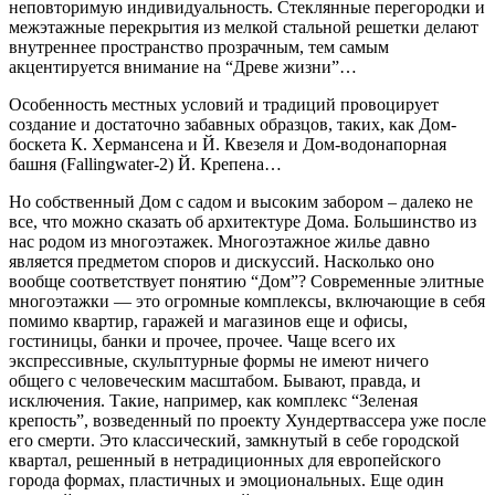
неповторимую индивидуальность. Стеклянные перегородки и
межэтажные перекрытия из мелкой стальной решетки делают
внутреннее пространство прозрачным, тем самым
акцентируется внимание на “Древе жизни”…
Особенность местных условий и традиций провоцирует
создание и достаточно забавных образцов, таких, как Дом-
боскета К. Хермансена и Й. Квезеля и Дом-водонапорная
башня (Fallingwater-2) Й. Крепена…
Но собственный Дом с садом и высоким забором – далеко не
все, что можно сказать об архитектуре Дома. Большинство из
нас родом из многоэтажек. Многоэтажное жилье давно
является предметом споров и дискуссий. Насколько оно
вообще соответствует понятию “Дом”? Современные элитные
многоэтажки — это огромные комплексы, включающие в себя
помимо квартир, гаражей и магазинов еще и офисы,
гостиницы, банки и прочее, прочее. Чаще всего их
экспрессивные, скульптурные формы не имеют ничего
общего с человеческим масштабом. Бывают, правда, и
исключения. Такие, например, как комплекс “Зеленая
крепость”, возведенный по проекту Хундертвассера уже после
его смерти. Это классический, замкнутый в себе городской
квартал,
решенный в нетрадиционных для европейского
города формах, пластичных и эмоциональных. Еще один