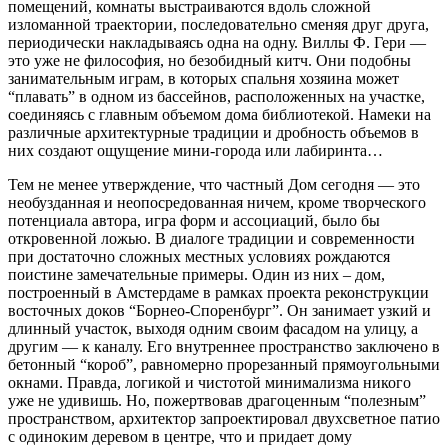
помещений, комнаты выстраиваются вдоль сложной
изломанной траектории, последовательно сменяя друг друга,
периодически накладываясь одна на одну. Виллы Ф. Гери —
это уже не философия, но безобидный китч. Они подобны
занимательным играм, в которых спальня хозяина может
“плавать” в одном из бассейнов, расположенных на участке,
соединяясь с главным объемом дома библиотекой. Намеки на
различные архитектурные традиции и дробность объемов в
них создают ощущение мини-города или лабиринта…
Тем не менее утверждение, что частный Дом сегодня — это
необузданная и неопосредованная ничем, кроме творческого
потенциала автора, игра форм и ассоциаций, было бы
откровенной ложью. В диалоге традиции и современности
при достаточно сложных местных условиях рождаются
поистине замечательные примеры. Один из них – дом,
построенный в Амстердаме в рамках проекта реконструкции
восточных доков “Борнео-Споренбург”. Он занимает узкий и
длинный участок, выходя одним своим фасадом на улицу, а
другим — к каналу. Его внутреннее пространство заключено в
бетонный “короб”,
равномерно прорезанный прямоугольными
окнами. Правда, логикой и чистотой минимализма никого
уже не удивишь. Но, пожертвовав драгоценным “полезным”
пространством, архитектор запроектировал двухсветное патио
с одиноким деревом в центре, что и придает дому