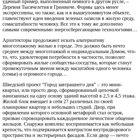
удачный пример, выполненный немного в другом русле, –
Деревня Тысячелетия в Гринвиче. Формы здесь менее
экспрессивны, но также, как и в вышеупомянутом объекте,
главенствуют идеи введения зеленых оазисов в жилую среду,
сомасштабности человеку. Все это к тому же дополнено
самыми современными энергосберегающими технологиями…
Архитекторы продолжают искать альтернативу
многоэтажному жилью в городе. Это должно быть нечто
среднее между многоэтажкой и индивидуальным Домом, что-
то, что, удовлетворяя потребности в частности, позволит
сформировать жилые сообщества-соседства, которые станут
промежуточным звеном между масштабом одного человека
(семьи) и огромного города…
Шведский проект “Город завтрашнего дня” – это мини-
квартал, или просто двор, сформированный цепочкой
нанизанных на одну основу зданий высотой в 2,5 и 4,5 этажа.
Жилой блок вмещает в себя 27 различных по своей
планировке квартир и небольших студий. Двор, при
оформлении которого основной метафорой стал остров,
призван спровоцировать каждодневное личностное общение
жильцов. Снаружи комплекс воспринимается как небольшая
крепость, что подчеркивается контрастом внутридворового
пространства и экстерьерных фасадов. Если двор — нечто