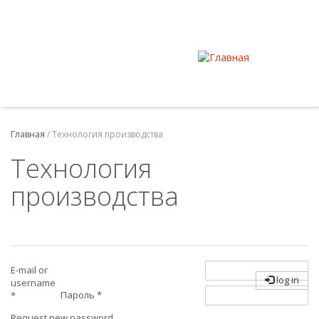
Главная
/
Технология производства
Технология
производства
E-mail or
log in
username
Пароль
*
*
Request new password