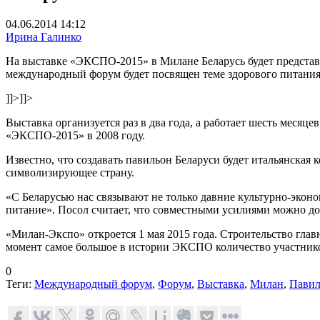
04.06.2014 14:12
Ирина Галинко
На выставке «ЭКСПО-2015» в Милане Беларусь будет представл
международный форум будет посвящен теме здорового питания, 
]]>
]]>
Выставка организуется раз в два года, а работает шесть меся
«ЭКСПО-2015» в 2008 году.
Известно, что создавать павильон Беларуси будет итальянская
символизирующее страну.
«С Беларусью нас связывают не только давние культурно-эконо
питание». Посол считает, что совместными усилиями можно до
«Милан-Экспо» откроется 1 мая 2015 года. Строительство гла
момент самое большое в истории ЭКСПО количество участнико
0
Теги:
Международный форум
,
Форум
,
Выставка
,
Милан
,
Павил