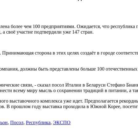
ена более чем 100 предприятиями. Ожидается, что республика 
а своё участие подтвердили уже 147 стран.
цев. Принимающая сторона в этих целях создаёт в городе соотв
 компания, должны быть представлены больше 100 отечественных 
мические связи, - сказал посол Италии в Беларуси Стефано Бианк
нести всему миру мысль о сохранении традиций в питании, а т
вного выставочного комплекса уже идет. Предполагается рекордн
в. В прошлом году выставка проходила в Южной Корее, посетит
ьон
,
Посол
,
Республика
,
ЭКСПО