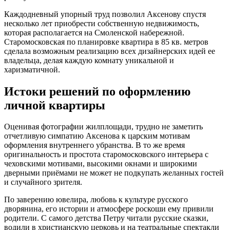
Каждодневный упорный труд позволил Аксенову спустя
несколько лет приобрести собственную недвижимость,
которая располагается на Смоленской набережной.
Старомосковская по планировке квартира в 85 кв. метров
сделала возможным реализацию всех дизайнерских идей ее
владельца, делая каждую комнату уникальной и
харизматичной.
Истоки решений по оформлению
личной квартиры
Оценивая фотографии жилплощади, трудно не заметить
отчетливую симпатию Аксенова к царским мотивам
оформления внутреннего убранства. В то же время
оригинальность и простота старомосковского интерьера с
чеховскими мотивами, высокими окнами и широкими
дверными приёмами не может не подкупать желанных гостей
и случайного зрителя.
По заверению ювелира, любовь к культуре русского
дворянина, его истории и атмосфере роскоши ему привили
родители. С самого детства Петру читали русские сказки,
водили в христианскую церковь и на театральные спектакли