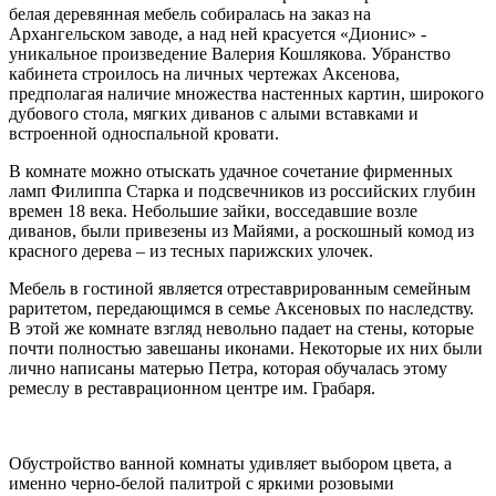
белая деревянная мебель собиралась на заказ на
Архангельском заводе, а над ней красуется «Дионис» -
уникальное произведение Валерия Кошлякова. Убранство
кабинета строилось на личных чертежах Аксенова,
предполагая наличие множества настенных картин, широкого
дубового стола, мягких диванов с алыми вставками и
встроенной односпальной кровати.
В комнате можно отыскать удачное сочетание фирменных
ламп Филиппа Старка и подсвечников из российских глубин
времен 18 века. Небольшие зайки, восседавшие возле
диванов, были привезены из Майями, а роскошный комод из
красного дерева – из тесных парижских улочек.
Мебель в гостиной является отреставрированным семейным
раритетом, передающимся в семье Аксеновых по наследству.
В этой же комнате взгляд невольно падает на стены, которые
почти полностью завешаны иконами. Некоторые их них были
лично написаны матерью Петра, которая обучалась этому
ремеслу в реставрационном центре им. Грабаря.
Обустройство ванной комнаты удивляет выбором цвета, а
именно черно-белой палитрой с яркими розовыми