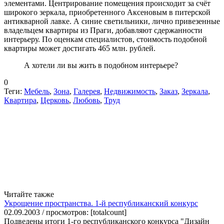
элементами. Центрирование помещения происходит за счёт
широкого зеркала, приобретенного Аксеновым в питерской
антикварной лавке. А синие светильники, лично привезенные
владельцем квартиры из Праги, добавляют сдержанности
интерьеру. По оценкам специалистов, стоимость подобной
квартиры может достигать 465 млн. рублей.
А хотели ли вы жить в подобном интерьере?
0
Теги:
Мебель
,
Зона
,
Галерея
,
Недвижимость
,
Заказ
,
Зеркала
,
Квартира
,
Церковь
,
Любовь
,
Труд
Читайте также
Укрощение пространства. 1-й республиканский конкурс
02.09.2003 / просмотров: [totalcount]
Подведены итоги 1-го республиканского конкурса "Дизайн