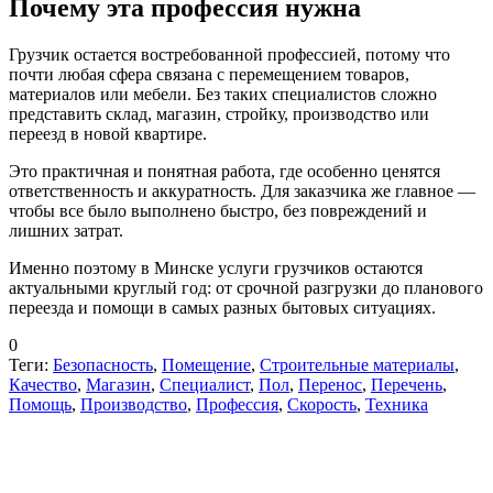
Почему эта профессия нужна
Грузчик остается востребованной профессией, потому что
почти любая сфера связана с перемещением товаров,
материалов или мебели. Без таких специалистов сложно
представить склад, магазин, стройку, производство или
переезд в новой квартире.
Это практичная и понятная работа, где особенно ценятся
ответственность и аккуратность. Для заказчика же главное —
чтобы все было выполнено быстро, без повреждений и
лишних затрат.
Именно поэтому в Минске услуги грузчиков остаются
актуальными круглый год: от срочной разгрузки до планового
переезда и помощи в самых разных бытовых ситуациях.
0
Теги:
Безопасность
,
Помещение
,
Строительные материалы
,
Качество
,
Магазин
,
Специалист
,
Пол
,
Перенос
,
Перечень
,
Помощь
,
Производство
,
Профессия
,
Скорость
,
Техника