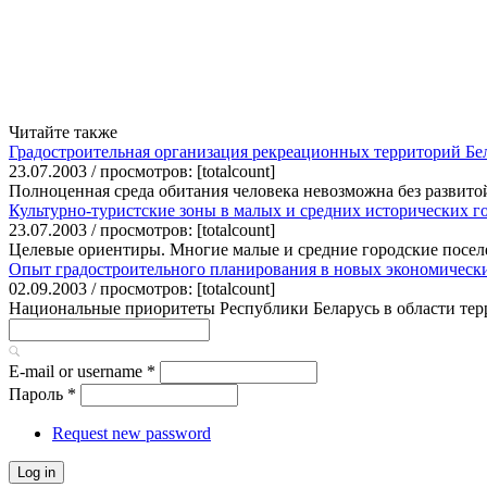
Читайте также
Градостроительная организация рекреационных территорий Бе
23.07.2003 / просмотров: [totalcount]
Полноценная среда обитания человека невозможна без развито
Культурно-туристские зоны в малых и средних исторических г
23.07.2003 / просмотров: [totalcount]
Целевые ориентиры. Многие малые и средние городские посел
Опыт градостроительного планирования в новых экономическ
02.09.2003 / просмотров: [totalcount]
Национальные приоритеты Республики Беларусь в области терри
E-mail or username
*
Пароль
*
Request new password
Log in