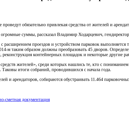
 проведут обязательно привлекая средства от жителей и аренд
а огромные суммы, рассказал Владимир Ходарцевич, гендиректо
во с расширением проездов и устройством парковок выполняется 
014-м таким образом должны преобразовать 45 дворов. Определе
я, реконструкция контейнерных площадок и некоторые другие ра
редств жителей», среди которых нашлись те, кто с пониманием 
. Таковы итоги собраний, проводившихся с начала года.
елей и арендаторов, собираются обустраивать 11.464 парковочных
но-сметная документация