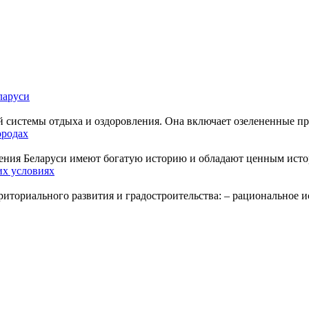
ларуси
й системы отдыха и оздоровления. Она включает озелененные пр
ородах
ения Беларуси имеют богатую историю и обладают ценным истор
их условиях
ториального развития и градостроительства: – рациональное ис