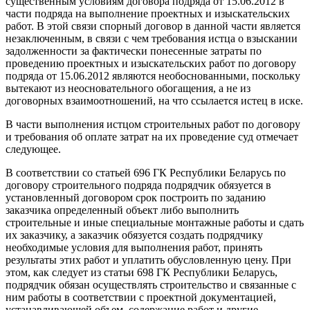
существенным условиям договора подряда от 15.06.2012 в
части подряда на выполнение проектных и изыскательских
работ. В этой связи спорный договор в данной части является
незаключенным, в связи с чем требования истца о взыскании
задолженности за фактически понесенные затраты по
проведению проектных и изыскательских работ по договору
подряда от 15.06.2012 являются необоснованными, поскольку
вытекают из неосновательного обогащения, а не из
договорных взаимоотношений, на что ссылается истец в иске.
В части выполнения истцом строительных работ по договору
и требования об оплате затрат на их проведение суд отмечает
следующее.
В соответствии со статьей 696 ГК Республики Беларусь по
договору строительного подряда подрядчик обязуется в
установленный договором срок построить по заданию
заказчика определенный объект либо выполнить
строительные и иные специальные монтажные работы и сдать
их заказчику, а заказчик обязуется создать подрядчику
необходимые условия для выполнения работ, принять
результаты этих работ и уплатить обусловленную цену. При
этом, как следует из статьи 698 ГК Республики Беларусь,
подрядчик обязан осуществлять строительство и связанные с
ним работы в соответствии с проектной документацией,
устанавливающей объем, содержание работ и другие