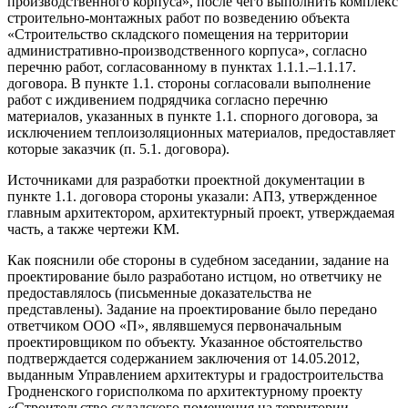
производственного корпуса», после чего выполнить комплекс
строительно-монтажных работ по возведению объекта
«Строительство складского помещения на территории
административно-производственного корпуса», согласно
перечню работ, согласованному в пунктах 1.1.1.–1.1.17.
договора. В пункте 1.1. стороны согласовали выполнение
работ с иждивением подрядчика согласно перечню
материалов, указанных в пункте 1.1. спорного договора, за
исключением теплоизоляционных материалов, предоставляет
которые заказчик (п. 5.1. договора).
Источниками для разработки проектной документации в
пункте 1.1. договора стороны указали: АПЗ, утвержденное
главным архитектором, архитектурный проект, утверждаемая
часть, а также чертежи КМ.
Как пояснили обе стороны в судебном заседании, задание на
проектирование было разработано истцом, но ответчику не
предоставлялось (письменные доказательства не
представлены). Задание на проектирование было передано
ответчиком ООО «П», являвшемуся первоначальным
проектировщиком по объекту. Указанное обстоятельство
подтверждается содержанием заключения от 14.05.2012,
выданным Управлением архитектуры и градостроительства
Гродненского горисполкома по архитектурному проекту
«Строительство складского помещения на территории