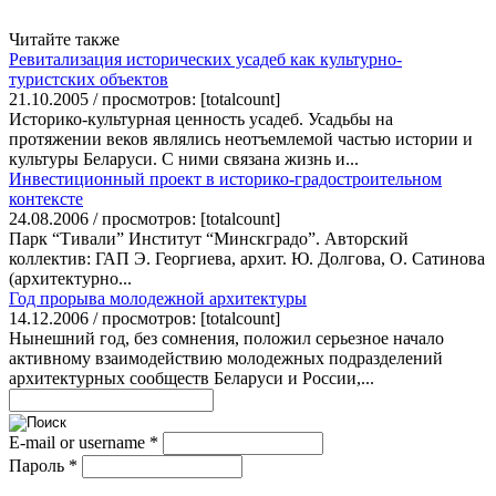
Читайте также
Ревитализация исторических усадеб как культурно-
туристских объектов
21.10.2005 / просмотров: [totalcount]
Историко-культурная ценность усадеб. Усадьбы на
протяжении веков являлись неотъемлемой частью истории и
культуры Беларуси. С ними связана жизнь и...
Инвестиционный проект в историко-градостроительном
контексте
24.08.2006 / просмотров: [totalcount]
Парк “Тивали” Институт “Минскградо”. Авторский
коллектив: ГАП Э. Георгиева, архит. Ю. Долгова, О. Сатинова
(архитектурно...
Год прорыва молодежной архитектуры
14.12.2006 / просмотров: [totalcount]
Нынешний год, без сомнения, положил серьезное начало
активному взаимодействию молодежных подразделений
архитектурных сообществ Беларуси и России,...
E-mail or username
*
Пароль
*