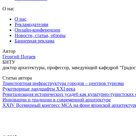
О нас
О нас
Рекламодателям
Онлайн-конференции
Новости, статьи, обзоры
Баннерная реклама
Автор
Георгий Потаев
БНТУ
доктор архитектуры, профессор, заведующий кафедрой “Градос
Статьи автора
Транспортная инфраструктура городов – центров туризма
Рукотворные ландшафты ХХI века
Ревитализация исторических усадеб как культурно-туристских 
Инновации и традиции в современной архитектуре
XXIV Всемирный конгресс МСА на фоне японской архитектур