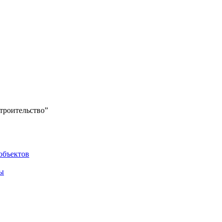
троительство”
объектов
ы