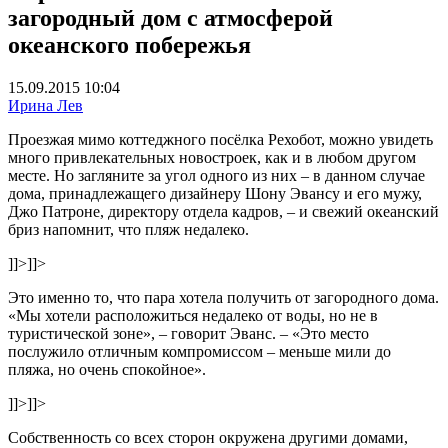
загородный дом с атмосферой
океанского побережья
15.09.2015 10:04
Ирина Лев
Проезжая мимо коттеджного посёлка Рехобот, можно увидеть
много привлекательных новостроек, как и в любом другом
месте. Но загляните за угол одного из них – в данном случае
дома, принадлежащего дизайнеру Шону Эвансу и его мужу,
Джо Патроне, директору отдела кадров, – и свежий океанский
бриз напомнит, что пляж недалеко.
]]>
]]>
Это именно то, что пара хотела получить от загородного дома.
«Мы хотели расположиться недалеко от воды, но не в
туристической зоне», – говорит Эванс. – «Это место
послужило отличным компромиссом – меньше мили до
пляжа, но очень спокойное».
]]>
]]>
Собственность со всех сторон окружена другими домами,