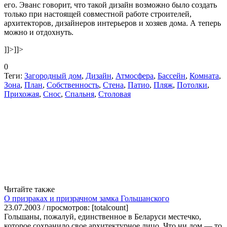
его. Эванс говорит, что такой дизайн возможно было создать
только при настоящей совместной работе строителей,
архитекторов, дизайнеров интерьеров и хозяев дома. А теперь
можно и отдохнуть.
]]>
]]>
0
Теги:
Загородный дом
,
Дизайн
,
Атмосфера
,
Бассейн
,
Комната
,
Зона
,
План
,
Собственность
,
Стена
,
Патио
,
Пляж
,
Потолки
,
Прихожая
,
Снос
,
Спальня
,
Столовая
Читайте также
О призраках и призрачном замка Гольшанского
23.07.2003 / просмотров: [totalcount]
Гольшаны, пожалуй, единственное в Беларуси местечко,
которое сохранило свое архитектурное лицо. Что ни дом — то