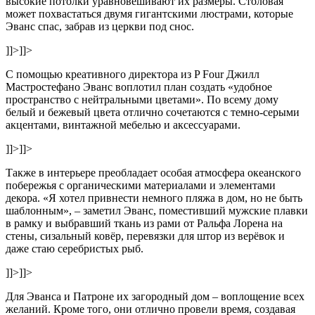
высокие потолки уравновешивают их размеры. Столовая
может похвастаться двумя гигантскими люстрами, которые
Эванс спас, забрав из церкви под снос.
]]>
]]>
С помощью креативного директора из P Four Джилл
Мастростефано Эванс воплотил план создать «удобное
пространство с нейтральными цветами». По всему дому
белый и бежевый цвета отлично сочетаются с темно-серыми
акцентами, винтажной мебелью и аксессуарами.
]]>
]]>
Также в интерьере преобладает особая атмосфера океанского
побережья с органическими материалами и элементами
декора. «Я хотел привнести немного пляжа в дом, но не быть
шаблонным», – заметил Эванс, поместивший мужские плавки
в рамку и выбравший ткань из рами от Ральфа Лорена на
стены, сизальный ковёр, перевязки для штор из верёвок и
даже стаю серебристых рыб.
]]>
]]>
Для Эванса и Патроне их загородный дом – воплощение всех
желаний. Кроме того, они отлично провели время, создавая