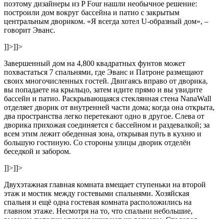
поэтому дизайнеры из P Four нашли необычное решение:
построили дом вокруг бассейна и патио с закрытым
центральным двориком. «Я всегда хотел U-образный дом», –
говорит Эванс.
]]>
]]>
Завершенный дом на 4,800 квадратных фунтов может
похвастаться 7 спальнями, где Эванс и Патроне размещают
своих многочисленных гостей. Двигаясь вправо от дворика,
вы попадаете на крыльцо, затем идите прямо и вы увидите
бассейн и патио. Раскрывающаяся стеклянная стена NanaWall
отделяет дворик от внутренней части дома; когда она открыта,
два пространства легко перетекают одно в другое. Слева от
дворика прихожая соединяется с бассейном и раздевалкой; за
всем этим лежит обеденная зона, открывая путь в кухню и
большую гостиную. Со стороны улицы дворик отделён
беседкой и забором.
]]>
]]>
Двухэтажная главная комната вмещает ступеньки на второй
этаж и мостик между гостевыми спальнями. Хозяйская
спальня и ещё одна гостевая комната расположились на
главном этаже. Несмотря на то, что спальни небольшие,