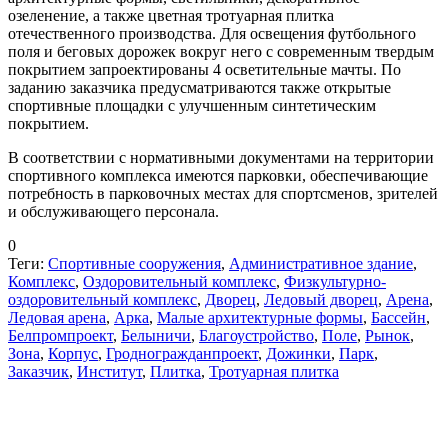
озеленение, а также цветная тротуарная плитка
отечественного производства. Для освещения футбольного
поля и беговых дорожек вокруг него с современным твердым
покрытием запроектированы 4 осветительные мачты. По
заданию заказчика предусматриваются также открытые
спортивные площадки с улучшенным синтетическим
покрытием.
В соответствии с нормативными документами на территории
спортивного комплекса имеются парковки, обеспечивающие
потребность в парковочных местах для спортсменов, зрителей
и обслуживающего персонала.
0
Теги:
Спортивные сооружения
,
Административное здание
,
Комплекс
,
Оздоровительный комплекс
,
Физкультурно-
оздоровительный комплекс
,
Дворец
,
Ледовый дворец
,
Арена
,
Ледовая арена
,
Арка
,
Малые архитектурные формы
,
Бассейн
,
Белпромпроект
,
Белыничи
,
Благоустройство
,
Поле
,
Рынок
,
Зона
,
Корпус
,
Гродногражданпроект
,
Дожинки
,
Парк
,
Заказчик
,
Институт
,
Плитка
,
Тротуарная плитка