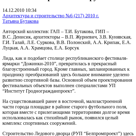
14.12.2010 10:34
Архитектура и строительство №6 (217) 2010 г.
Татьяна Бутакова
Авторский коллектив: ГАП – Т.И. Бутакова, ГИП –
В.С. Денисик, архитекторы – В.П. Журневич, З.В. Кунявская,
Г.И. Талай, Л.Е. Суркова, В.В. Полонский, А.А. Крипак, Е.А.
Луцкая, А.А. Храмцова, Е.А. Борсук
Лида, как и подобает столице республиканского фестиваля-
ярмарки “Дожинки-2010”, превратилась в прекрасный
благоустроенный город. Кроме главных, запланированных к
празднику преобразований здесь большое внимание уделено
развитию спортивной базы. Основной объем проектирования
фестивальных объектов выполнен специалистами УП
“Институт Гродногражданпроект”.
На существовавшей ранее в восточной, малозастроенной
части города площадке в районе старого футбольного поля,
которая вместе с прилегающими территориями долгое время
использовалась как стихийный рынок, появился целый
комплекс спортивных сооружений.
Строительство Ледового дворца (РУП “Белпромпроект”) здесь