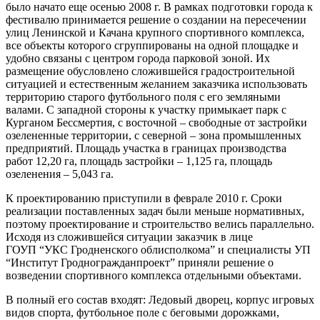
было начато еще осенью 2008 г. В рамках подготовки города к
фестивалю
принимается решение о создании на пересечении
улиц Ленинской и Качана крупного спортивного комплекса,
все объекты которого сгруппированы на одной площадке и
удобно связаны с центром города парковой зоной. Их
размещение обусловлено сложившейся градостроительной
ситуацией и естественным желанием заказчика использовать
территорию старого футбольного поля с его земляными
валами. С западной стороны к участку примыкает парк с
Курганом Бессмертия, с восточной – свободные от застройки
озелененные территории, с северной – зона промышленных
предприятий. Площадь участка в границах производства
работ 12,20 га, площадь застройки – 1,125 га, площадь
озеленения – 5,043 га.
К проектированию приступили в феврале 2010 г. Сроки
реализации поставленных задач были меньше нормативных,
поэтому проектирование и строительство велись параллельно.
Исходя из сложившейся ситуации заказчик в лице
ГОУП “УКС Гродненского облисполкома” и специалисты УП
“Институт Гродногражданпроект” приняли решение о
возведении спортивного комплекса отдельными объектами.
В полный его состав входят: Ледовый дворец, корпус игровых
видов спорта, футбольное поле с беговыми дорожками,