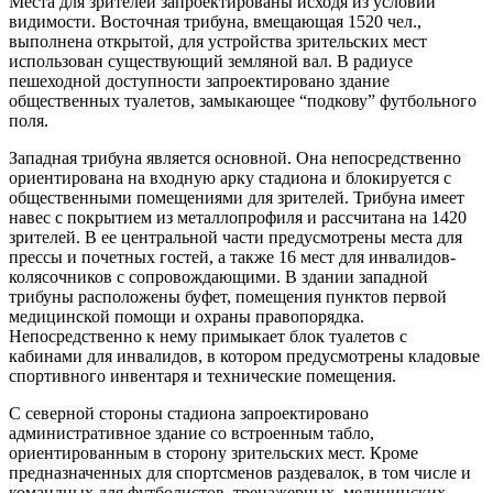
Места для зрителей запроектированы исходя из условий
видимости. Восточная трибуна, вмещающая 1520 чел.,
выполнена открытой, для устройства зрительских мест
использован существующий земляной вал. В радиусе
пешеходной доступности запроектировано здание
общественных туалетов, замыкающее “подкову” футбольного
поля.
Западная трибуна является основной. Она непосредственно
ориентирована на входную арку стадиона и блокируется с
общественными помещениями для зрителей. Трибуна имеет
навес с покрытием из металлопрофиля и рассчитана на 1420
зрителей. В ее центральной части предусмотрены места для
прессы и почетных гостей, а также 16 мест для инвалидов-
колясочников с сопровождающими. В здании западной
трибуны расположены буфет, помещения пунктов первой
медицинской помощи и охраны правопорядка.
Непосредственно к нему примыкает блок туалетов с
кабинами для инвалидов, в котором предусмотрены кладовые
спортивного инвентаря и технические помещения.
С северной стороны стадиона запроектировано
административное здание со встроенным табло,
ориентированным в сторону зрительских мест. Кроме
предназначенных для спортсменов раздевалок, в том числе и
командных для футболистов, тренажерных, медицинских