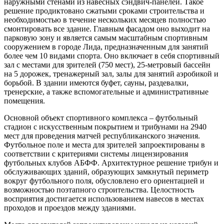
наружными стенами из навесных сэндвич-панелей. Такое
решение продиктовано сжатыми сроками строительства и
необходимостью в течение нескольких месяцев полностью
смонтировать все здание. Главным фасадом оно выходит на
парковую зону и является самым масштабным спортивным
сооружением в городе Лида, предназначенным для занятий
более чем 10 видами спорта. Оно включает в себя спортивный
зал с местами для зрителей (750 мест), 25-метровый бассейн
на 5 дорожек, тренажерный зал, залы для занятий аэробикой и
борьбой. В здании имеются буфет, сауны, раздевалки,
тренерские, а также вспомогательные и административные
помещения.
Основной объект спортивного комплекса – футбольный
стадион с искусственным покрытием и трибунами на 2940
мест для проведения матчей республиканского значения.
Футбольное поле и места для зрителей запроектированы в
соответствии с критериями системы лицензирования
футбольных клубов АБФФ. Архитектурное решение трибун и
обслуживающих зданий, образующих замкнутый периметр
вокруг футбольного поля, обусловлено его ориентацией и
возможностью поэтапного строительства. Целостность
восприятия достигается использованием навесов в местах
проходов и проездов между зданиями.