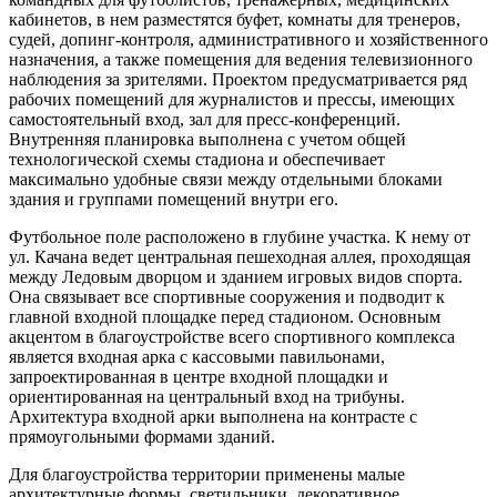
кабинетов, в нем разместятся буфет, комнаты для тренеров,
судей, допинг-контроля, административного и хозяйственного
назначения, а также помещения для ведения телевизионного
наблюдения за зрителями. Проектом предусматривается ряд
рабочих помещений для журналистов и прессы, имеющих
самостоятельный вход, зал для пресс-конференций.
Внутренняя планировка выполнена с учетом общей
технологической схемы стадиона и обеспечивает
максимально удобные связи между отдельными блоками
здания и группами помещений внутри его.
Футбольное поле расположено в глубине участка. К нему от
ул. Качана ведет центральная пешеходная аллея, проходящая
между Ледовым дворцом и зданием игровых видов спорта.
Она связывает все спортивные сооружения и подводит к
главной входной площадке перед стадионом. Основным
акцентом в благоустройстве всего спортивного комплекса
является входная арка с кассовыми павильонами,
запроектированная в центре входной площадки и
ориентированная на центральный вход на трибуны.
Архитектура входной арки выполнена на контрасте с
прямоугольными формами зданий.
Для благоустройства территории применены малые
архитектурные формы, светильники, декоративное