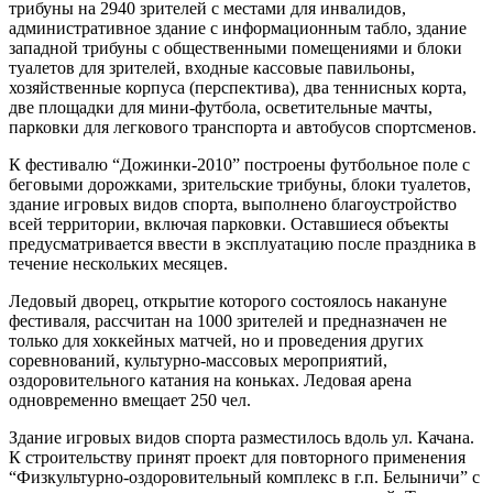
трибуны на 2940 зрителей с местами для инвалидов,
административное здание с информационным табло, здание
западной трибуны с общественными помещениями и блоки
туалетов для зрителей, входные кассовые павильоны,
хозяйственные корпуса (перспектива), два теннисных корта,
две площадки для мини-футбола, осветительные мачты,
парковки для легкового транспорта и автобусов спортсменов.
К фестивалю “Дожинки-2010” построены футбольное поле с
беговыми дорожками, зрительские трибуны, блоки туалетов,
здание игровых видов спорта, выполнено благоустройство
всей территории, включая парковки. Оставшиеся объекты
предусматривается ввести в эксплуатацию после праздника в
течение нескольких месяцев.
Ледовый дворец, открытие которого состоялось накануне
фестиваля, рассчитан на 1000 зрителей и предназначен не
только для хоккейных матчей, но и проведения других
соревнований, культурно-массовых мероприятий,
оздоровительного катания на коньках. Ледовая арена
одновременно вмещает 250 чел.
Здание игровых видов спорта разместилось вдоль ул. Качана.
К строительству принят проект для повторного применения
“Физкультурно-оздоровительный комплекс в г.п. Белыничи” с