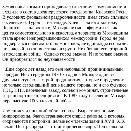
Земля наша когда-то принадлежала дреговичскому племени и
входила в состав древнерусского государства, Киевской Руси.
В условиях феодальной раздробленности, имея столь сильных
соседей, как Туров — на западе, Киев — на юго-востоке,
Чернигов — на востоке, Мозырь не смог оформиться как
центр самостоятельного княжества, а территория Мозырщины
стала ареной непрекращающихся междоусобиц. Город не раз
подвергался набегам татаро-монголов, не единожды его жгли,
но каждый раз он восставал из руин. Не обошли его стороной
и последние войны. Однако город выжил. И не только выжил.
Он преобразился до неузнаваемости.
...Еще сорок лет назад это был небольшой провинциальный
городок. Но с середины 1970-х годов в Мозыре один за
другим вступают в строй предприятия, которые определяют
не только сегодняшний день нашего города, но и его будущее:
ТЭЦ, НПЗ, кабельный завод, солевой комбинат, строительные
и транспортные предприятия. В 1987 году население Мозыря
перешагнуло 100-тысячный рубеж.
Изменился и внешний облик города. Вырастают новые
микрорайоны, благоустраиваются старые районы, в которых
сохраняются постройки, целые комплексы зданий XVII–XIX
веков. Центр города — это историческое ядро: Центральная