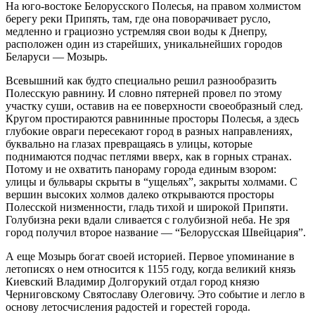
На юго-востоке Белорусского Полесья, на правом холмистом
берегу реки Припять, там, где она поворачивает русло,
медленно и грациозно устремляя свои воды к Днепру,
расположен один из старейших, уникальнейших городов
Беларуси — Мозырь.
Всевышний как будто специально решил разнообразить
Полесскую равнину. И словно пятерней провел по этому
участку суши, оставив на ее поверхности своеобразный след.
Кругом простираются равнинные просторы Полесья, а здесь
глубокие овраги пересекают город в разных направлениях,
буквально на глазах превращаясь в улицы, которые
поднимаются подчас петлями вверх, как в горных странах.
Потому и не охватить панораму города единым взором:
улицы и бульвары скрыты в “ущельях”, закрыты холмами. С
вершин высоких холмов далеко открываются просторы
Полесской низменности, гладь тихой и широкой Припяти.
Голубизна реки вдали сливается с голубизной неба. Не зря
город получил второе название — “Белорусская Швейцария”.
А еще Мозырь богат своей историей. Первое упоминание в
летописях о нем относится к 1155 году, когда великий князь
Киевский Владимир Долгорукий отдал город князю
Черниговскому Святославу Олеговичу. Это событие и легло в
основу летосчисления радостей и горестей города.