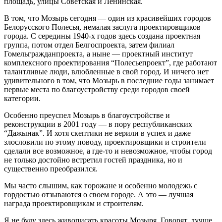
площадь, улицы Советская и Ленинская.
В том, что Мозырь сегодня — один из красивейших городов
Белорусского Полесья, немалая заслуга проектировщиков
города. С середины 1940-х годов здесь создана проектная
группа, потом отдел Белгоспроекта, затем филиал
Гомельгражданпроекта, а ныне — проектный институт
комплексного проектирования “Полесьепроект”, где работают
талантливые люди, влюбленные в свой город. И ничего нет
удивительного в том, что Мозырь в последние годы занимает
первые места по благоустройству среди городов своей
категории.
Особенно преуспел Мозырь в благоустройстве и
реконструкции в 2001 году — в пору республиканских
“Дажынак”. И хотя скептики не верили в успех и даже
злословили по этому поводу, проектировщики и строители
сделали все возможное, а где-то и невозможное, чтобы город
не только достойно встретил гостей праздника, но и
существенно преобразился.
Мы часто слышим, как горожане и особенно молодежь с
гордостью отзываются о своем городе. А это — лучшая
награда проектировщикам и строителям.
Я не буду здесь живописать красоты Мозыря. Говорят, лучше