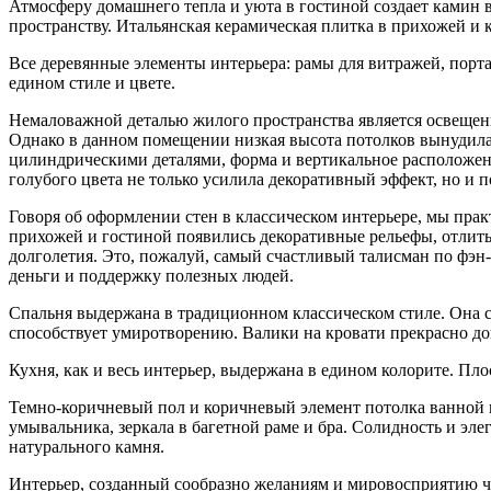
Атмосферу домашнего тепла и уюта в гостиной создает камин 
пространству. Итальянская керамическая плитка в прихожей и 
Все деревянные элементы интерьера: рамы для витражей, порта
едином стиле и цвете.
Немаловажной деталью жилого пространства является освещен
Однако в данном помещении низкая высота потолков вынудил
цилиндрическими деталями, форма и вертикальное расположен
голубого цвета не только усилила декоративный эффект, но и 
Говоря об оформлении стен в классическом интерьере, мы пра
прихожей и гостиной появились декоративные рельефы, отлитые
долголетия. Это, пожалуй, самый счастливый талисман по фэн-ш
деньги и поддержку полезных людей.
Спальня выдержана в традиционном классическом стиле. Она с
способствует умиротворению. Валики на кровати прекрасно д
Кухня, как и весь интерьер, выдержана в едином колорите. Пл
Темно-коричневый пол и коричневый элемент потолка ванной 
умывальника, зеркала в багетной раме и бра. Солидность и эл
натурального камня.
Интерьер, созданный сообразно желаниям и мировосприятию че