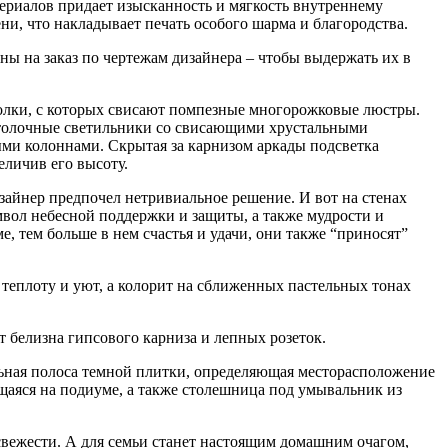
ериалов придает изысканность и мягкость внутреннему
ни, что накладывает печать особого шарма и благородства.
ны на заказ по чертежам дизайнера – чтобы выдержать их в
олки, с которых свисают помпезные многорожковые люстры.
отолочные светильники со свисающими хрустальными
ми колоннами. Скрытая за карнизом аркады подсветка
еличив его высоту.
зайнер предпочел нетривиальное решение. И вот на стенах
мвол небесной поддержки и защиты, а также мудрости и
е, тем больше в нем счастья и удачи, они также “приносят”
 теплоту и уют, а колорит на сближенных пастельных тонах
т белизна гипсового карниза и лепных розеток.
ьная полоса темной плитки, определяющая месторасположение
щаяся на подиуме, а также столешница под умывальник из
свежести. А для семьи станет настоящим домашним очагом,