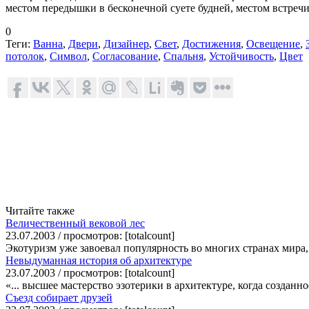
местом передышки в бесконечной суете будней, местом встре
0
Теги:
Ванна
,
Двери
,
Дизайнер
,
Свет
,
Достижения
,
Освещение
,
потолок
,
Символ
,
Согласование
,
Спальня
,
Устойчивость
,
Цвет
Читайте также
Величественный вековой лес
23.07.2003 / просмотров: [totalcount]
Экотуризм уже завоевал популярность во многих странах мира,
Невыдуманная история об архитектуре
23.07.2003 / просмотров: [totalcount]
«... высшее мастерство эзотерики в архитектуре, когда созда
Съезд собирает друзей