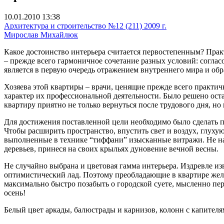
10.01.2010 13:38
Архитектура и строительство №12 (211) 2009 г.
Мирослав Михайлюк
Какое достоинство интерьера считается первостепенным? Практ
– прежде всего гармоничное сочетание разных условий: согла
является в первую очередь отражением внутреннего мира и обр
Хозяева этой квартиры – врачи, ценящие прежде всего практич
характер их профессиональной деятельности. Было решено ос
квартиру приятно не только вернуться после трудового дня, но
Для достижения поставленной цели необходимо было сделать п
Чтобы расширить пространство, впустить свет и воздух, глуху
выполненные в технике “тиффани” изысканные витражи. Не нар
деревьев, принеся на своих крыльях дуновение вечной весны.
Не случайно выбрана и цветовая гамма интерьера. Издревле изв
оптимистический лад. Поэтому преобладающие в квартире желто
максимально быстро позабыть о городской суете, мысленно пере
осень!
Белый цвет аркады, балюстрады и карнизов, колонн с капител