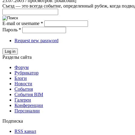
23.07.2003 / просмотров: [totalcount]
Съезд — это всегда событие, определенный рубеж, когда подвод
E-mail or username
*
Пароль
*
Request new password
Log in
Разделы сайта
Форум
Рубрикатор
Блоги
Новости
События
События BIM
Галереи
Конференции
Персоналии
Подписка
RSS канал