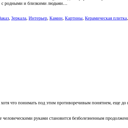
чи с родными и близкими людьми…
Заказ
,
Зеркала
,
Интерьер
,
Камин
,
Картины
,
Керамическая плитка
 хотя что понимать под этим противоречивым понятием, еще до 
нное человеческими руками становится безболезненным продолжен