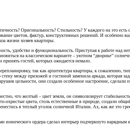
ичность? Оригинальность? Стильность? У каждого на это есть св
сование цветов, фактур, конструктивных решений. И особенно в
аза жизни хозяев квартиры.
ность, удобство и функциональность. Приступая к работе над и
тановиться на классическом варианте – уютном “дворике” солн
 и принять гостей, которых ожидается немало.
ерепланировку, так как архитектура квартиры, к сожалению, ти
ю
стену между прихожей и гостиной заменила аркада, которая за
ушив цельности, они создали особенное настроение, сделали па
естно, что желтый – цвет земли, он символизирует стабильность
-охристые цвета, столь естественные в природе, создали общий 
нестись в теплый уголок солнечной Италии. Ах, как же это грее
ями ионического ордера сделал интерьер подчеркнуто нарядным 