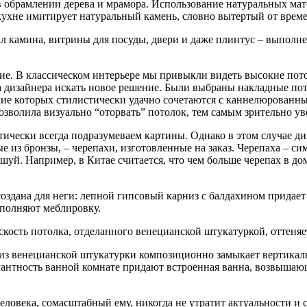
в обрамлении дерева и мрамора. Использование натуральных мат
кухне имитирует натуральный камень, словно вытертый от време
л камина, витрины для посуды, двери и даже плинтус – выполне
ие. В классическом интерьере мы привыкли видеть высокие пот
а дизайнера искать новое решение. Были выбраны накладные п
ие которых стилистически удачно сочетаются с каннелюрованны
позволила визуально “оторвать”
потолок, тем самым зрительно ув
ктически всегда подразумеваем картины. Однако в этом
случае ди
 из бронзы, – черепахи, изготовленные на заказ. Черепаха – си
уй. Например, в Китае считается, что чем больше черепах в дом
оздана для неги: лепной гипсовый карниз с балдахином придает
ополняют меблировку.
оскость потолка, отделанного венецианской штукатуркой,
оттеняе
из венецианской штукатурки композиционно замыкает вертикал
егантность ванной комнате придают встроенная ванна, возвышаю
ловека, сомасштабный ему, никогда не утратит актуальности и 