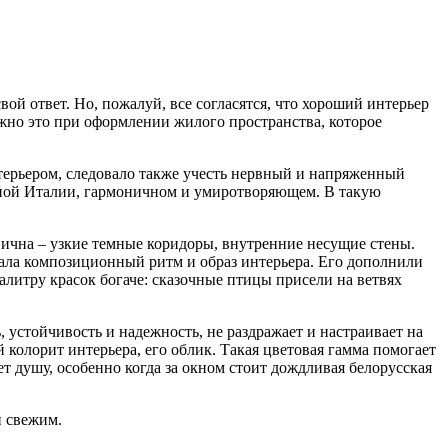
ой ответ. Но, пожалуй, все согласятся, что хороший интерьер
ажно это при оформлении жилого пространства, которое
нтерьером, следовало также учесть нервный и напряженный
ечной Италии, гармоничном и умиротворяющем. В такую
пична – узкие темные коридоры, внутренние несущие стены.
дала композиционный ритм и образ интерьера. Его дополнили
литру красок богаче: сказочные птицы присели на ветвях
, устойчивость и надежность, не раздражает и настраивает на
колорит интерьера, его облик. Такая цветовая гамма помогает
т душу, особенно когда за окном стоит дождливая белорусская
и свежим.