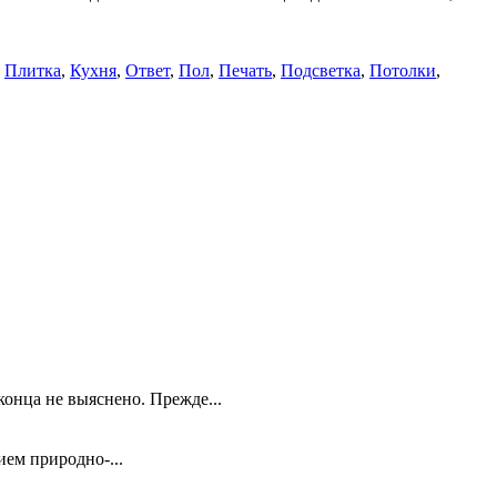
,
Плитка
,
Кухня
,
Ответ
,
Пол
,
Печать
,
Подсветка
,
Потолки
,
конца не выяснено. Прежде...
ием природно-...